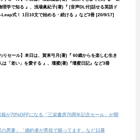
理学で知る 』、浅場眞紀子(著)『 [音声DL付]話せる英語ド
-Leap式！ 1日10文で始める・続ける 』など3冊 [20/9/17]
日替わりセール】本日は、賀来弓月(著)『 60歳からを楽しむ生き
は「老い」を愛する 』、壇蜜(著)『壇蜜日記』など3冊
の書籍が70%OFFになる「三栄書房70周年記念セール」が開
伯爵家の悪妻」「婚約者が悪役で困ってます」など11冊