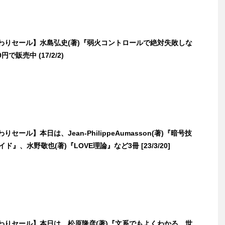
日替わりセール】水島弘史(著)『弱火コントロールで絶対失敗しな
で販売中 (17/2/2)
わりセール】本日は、Jean-PhilippeAumasson(著)『暗号技
ド』、水野敬也(著)『LOVE理論』など3冊 [23/3/20]
日替わりセール】本日は、松原隆彦(著)『文系でもよくわかる 世