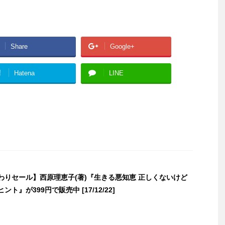
Share
Google+
!
Hatena
LINE
日替わりセール】西原理恵子(著)『生きる悪知恵 正しくないけど
ント』が399円で販売中 [17/12/22]