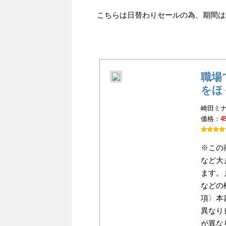
こちらは日替わりセールの為、期間は20
職場
をほ
崎田ミナ
価格：
4
※この
など大
ます。
などの
項〉本
異なり
が異な