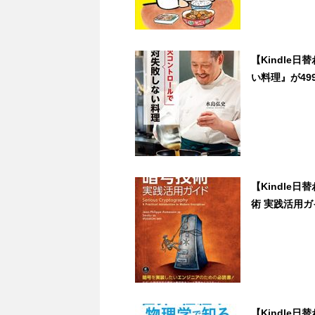
【Kindle
い料理』が499円
【Kindle日替
術 実践活用ガイ
【Kindle