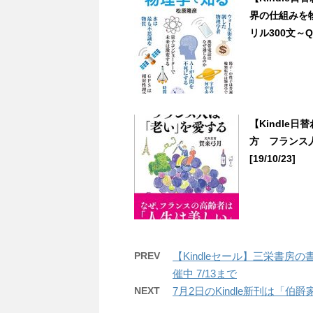
界の仕組みを物
リル300文～Q
【Kindle
方 フランス人
[19/10/23]
PREV
【Kindleセール】三栄書房
催中 7/13まで
NEXT
7月2日のKindle新刊は「