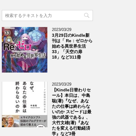
2023/03/29
3月29日のKindle新
刊は「 Re：ゼロから
始める異世界生活
33」「天空の扉
18」など311冊
2023/03/29
【Kindle日替わりセ
ール】本日は、中島
聡(著)『なぜ、あな
たの仕事は終わらな
いのか スピードは最
強の武器である』、
大竹文雄(著)『あな
たを変える行動経済
学』など3冊