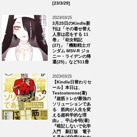
[23/3/29]
2023/03/25
3月25日のKindle新
刊は「その着せ替え
人形は恋をする 11
巻」「幼女戦記
(27)」「機動戦士ガ
ンダム MSV-R ジョ
ニー・ライデンの帰
還(25)」など511冊
2023/03/25
【Kindle日替わりセ
ール】本日は、
Testosterone(著)
『超筋トレが最強の
ソリューションであ
る 筋肉が人生を変
える超科学的な理
由』、平山令明(著)
『暗記しないで化学
入門 新訂版 電子
を見れば化学はわか