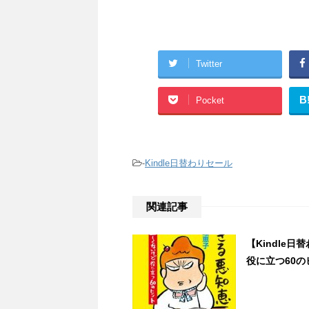
Twitter
B
Pocket
-
Kindle日替わりセール
関連記事
【Kindle
役に立つ60のヒ