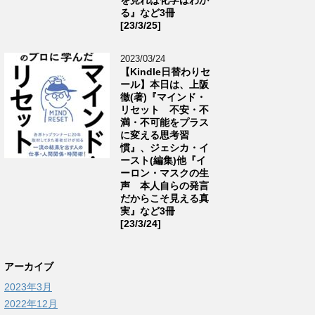
る』など3冊
[23/3/25]
2023/03/24
【Kindle日替わりセ
ール】本日は、上阪
徹(著)『マインド・
リセット 不安・不
満・不可能をプラス
に変える思考習
慣』、ジェシカ・イ
ースト(編集)他『イ
ーロン・マスクの生
声 本人自らの発言
だからこそ見える真
実』など3冊
[23/3/24]
アーカイブ
2023年3月
2022年12月