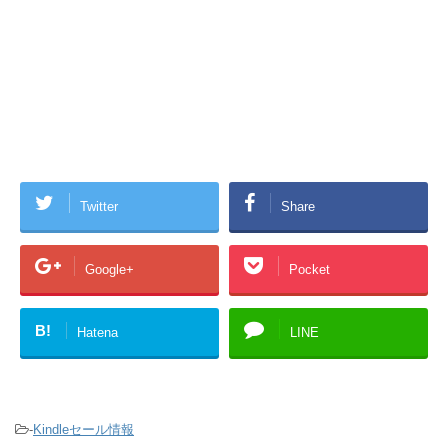
Twitter
Share
Google+
Pocket
B!
Hatena
LINE
-
Kindleセール情報