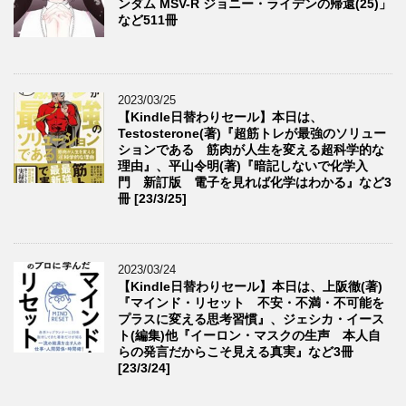
ンダム MSV-R ジョニー・ライデンの帰還(25)」
など511冊
2023/03/25
【Kindle日替わりセール】本日は、
Testosterone(著)『超筋トレが最強のソリュー
ションである 筋肉が人生を変える超科学的な
理由』、平山令明(著)『暗記しないで化学入
門 新訂版 電子を見れば化学はわかる』など3
冊 [23/3/25]
2023/03/24
【Kindle日替わりセール】本日は、上阪徹(著)
『マインド・リセット 不安・不満・不可能を
プラスに変える思考習慣』、ジェシカ・イース
ト(編集)他『イーロン・マスクの生声 本人自
らの発言だからこそ見える真実』など3冊
[23/3/24]