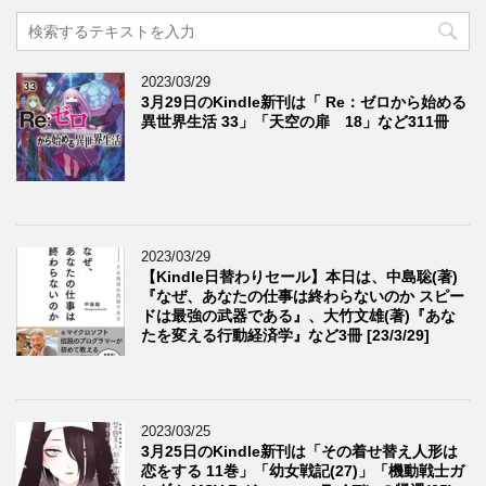
2023/03/29
3月29日のKindle新刊は「 Re：ゼロから始める
異世界生活 33」「天空の扉 18」など311冊
2023/03/29
【Kindle日替わりセール】本日は、中島聡(著)
『なぜ、あなたの仕事は終わらないのか スピー
ドは最強の武器である』、大竹文雄(著)『あな
たを変える行動経済学』など3冊 [23/3/29]
2023/03/25
3月25日のKindle新刊は「その着せ替え人形は
恋をする 11巻」「幼女戦記(27)」「機動戦士ガ