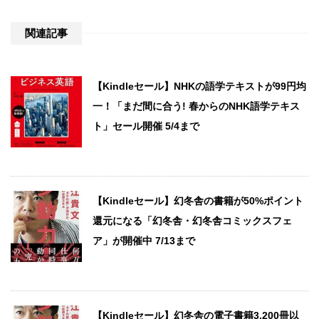
関連記事
【Kindleセール】NHKの語学テキストが99円均
一！「まだ間に合う! 春からのNHK語学テキス
ト」セール開催 5/4まで
【Kindleセール】幻冬舎の書籍が50%ポイント
還元になる「幻冬舎・幻冬舎コミックスフェ
ア」が開催中 7/13まで
【Kindleセール】幻冬舎の電子書籍3,200冊以