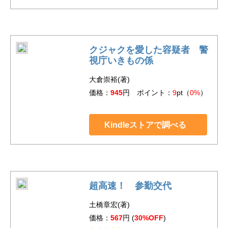
クジャクを愛した容疑者 警
視庁いきもの係
大倉崇裕(著)
価格：
945
円 ポイント：
9
pt（
0%
）
Kindleストアで調べる
超高速！ 参勤交代
土橋章宏(著)
価格：
567
円 (
30%OFF
)