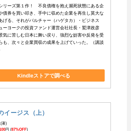
シリーズ第１作！ 不良債権を抱え瀕死状態にある企
や債券を買い叩き、手中に収めた企業を再生し莫大な
あげる、それがバルチャー（ハゲタカ）・ビジネス
ューヨークの投資ファンド運営会社社長・鷲津政彦
景気に苦しむ日本に舞い戻り、強烈な妨害や反発を受
らも、次々と企業買収の成果を上げていった。（講談
）
Kindleストアで調べる
のイージス（上）
(著)
100
円 (
87%OFF
)