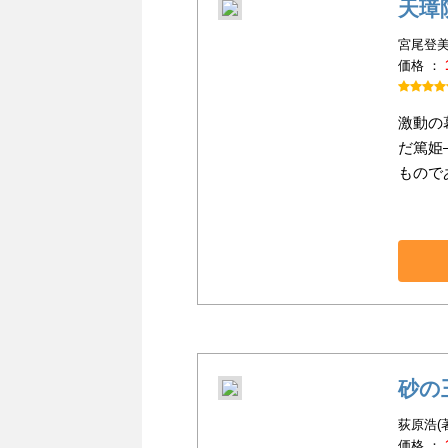
天璋
宮尾登美
価格 ：
激動の
だ篤姫
もので
砂の
荻原浩(
価格 ：