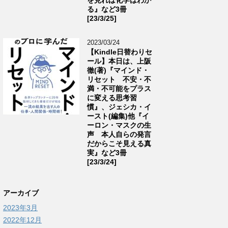
る』など3冊
[23/3/25]
2023/03/24
【Kindle日替わりセ
ール】本日は、上阪
徹(著)『マインド・
リセット 不安・不
満・不可能をプラス
に変える思考習
慣』、ジェシカ・イ
ースト(編集)他『イ
ーロン・マスクの生
声 本人自らの発言
だからこそ見える真
実』など3冊
[23/3/24]
アーカイブ
2023年3月
2022年12月