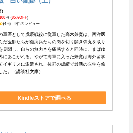
版 白い航跡（上）
著)
100
円 (
85%OFF
)
(4.6)
9件のレビュー
の軍医として戊辰戦役に従軍した高木兼寛は、西洋医
んだ医師たちが傷病兵たちの肉を切り開き弾丸を取り
を見聞し、自らの無力さを痛感すると同時に、まばゆ
界にあこがれる。やがて海軍に入った兼寛は海外留学
てイギリスに派遣され、抜群の成績で最新の医学を修
した。（講談社文庫）
Kindleストアで調べる