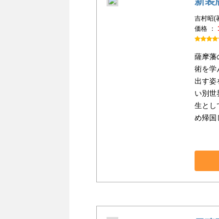
新装
吉村昭(
価格 ：
薩摩藩
術を学
出す姿
い別世
生とし
め帰国