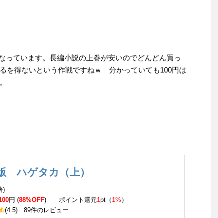
までとなっています。長編小説の上巻が安いのでどんどん買っ
るを得ないという作戦ですねｗ 分かっていても100円は
。
版 ハゲタカ（上）
著)
100
円 (
88%OFF
) ポイント還元
1
pt（
1%
）
(4.5)
89件のレビュー