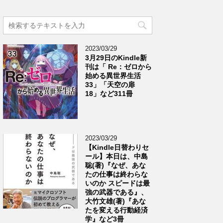
2023/03/29
3月29日のKindle新
刊は「 Re：ゼロから
始める異世界生活
33」「天空の扉
18」など311冊
2023/03/29
【Kindle日替わりセ
ール】本日は、中島
聡(著)『なぜ、あな
たの仕事は終わらな
いのか スピードは最
強の武器である』、
大竹文雄(著)『あな
たを変える行動経済
学』など3冊