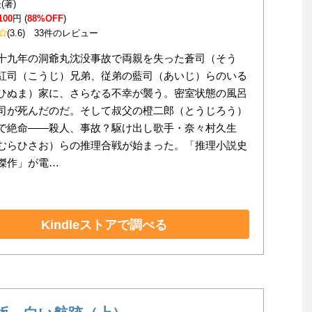
(著)
100
円 (
88%OFF
)
(3.6)
33件のレビュー
十九年の洞爺丸沈没事故で両親を失った蒼司（そう
紅司（こうじ）兄弟、従弟の藍司（あいじ）らのいる
ひぬま）家に、さらなる不幸が襲う。密室状態の風呂
司が死んだのだ。そして叔父の橙二郎（とうじろう）
で絶命――殺人、事故？駆け出し歌手・奈々村久生
むらひさお）らの推理合戦が始まった。「推理小説史
傑作」が電…
Kindleストアで調べる