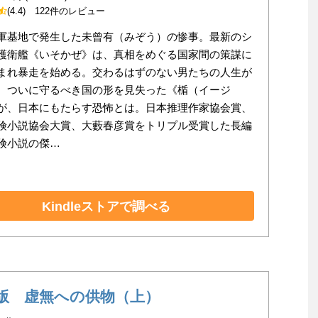
(4.4)
122件のレビュー
軍基地で発生した未曾有（みぞう）の惨事。最新のシ
護衛艦《いそかぜ》は、真相をめぐる国家間の策謀に
まれ暴走を始める。交わるはずのない男たちの人生が
、ついに守るべき国の形を見失った《楯（イージ
が、日本にもたらす恐怖とは。日本推理作家協会賞、
険小説協会大賞、大藪春彦賞をトリプル受賞した長編
険小説の傑…
Kindleストアで調べる
版 虚無への供物（上）