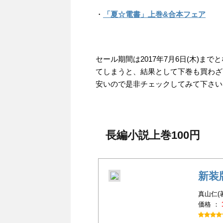
・
「夏☆電書」上巻&合本フェア
セール期間は2017年7月6日(木)
てしまうと、結果として下巻も買わざ
安いので是非チェックしてみて下さい
長編小説上巻100円
新装
真山仁(
価格 ：