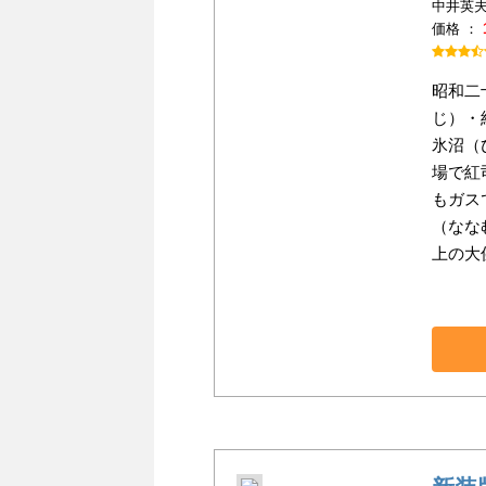
中井英夫
価格 ：
昭和二
じ）・
氷沼（
場で紅
もガス
（なな
上の大