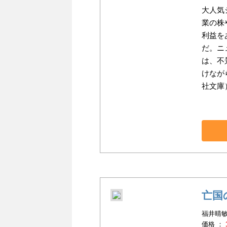
大人気
業の株
利益を
だ。ニ
は、不
けなが
社文庫
亡国
福井晴敏
価格 ：