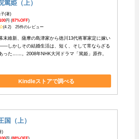
院篤姫（上）
子(著)
100
円 (
87%OFF
)
(4.2)
25件のレビュー
幕末維新、薩摩の島津家から徳川13代将軍家定に嫁い
――しかしその結婚生活は、短く、そして常ならざる
あった……。2008年NHK大河ドラマ「篤姫」原作。
Kindleストアで調べる
王国（上）
著)
100
円 (
88%OFF
)