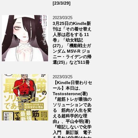
[23/3/29]
2023/03/25
3月25日のKindle新
刊は「その着せ替え
人形は恋をする 11
巻」「幼女戦記
(27)」「機動戦士ガ
ンダム MSV-R ジョ
ニー・ライデンの帰
還(25)」など511冊
2023/03/25
【Kindle日替わりセ
ール】本日は、
Testosterone(著)
『超筋トレが最強の
ソリューションであ
る 筋肉が人生を変
える超科学的な理
由』、平山令明(著)
『暗記しないで化学
入門 新訂版 電子
を見れば化学はわか