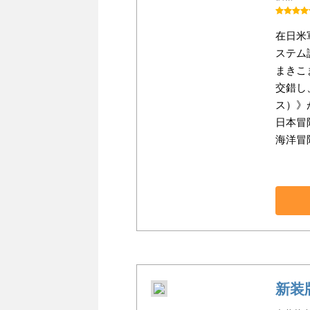
在日米
ステム
まきこ
交錯し
ス）》
日本冒
海洋冒
新装