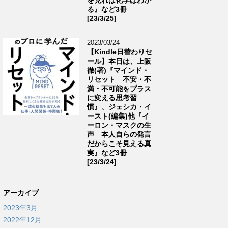
る』など3冊
[23/3/25]
2023/03/24
【Kindle日替わりセ
ール】本日は、上阪
徹(著)『マインド・
リセット 不安・不
満・不可能をプラス
に変える思考習
慣』、ジェシカ・イ
ースト(編集)他『イ
ーロン・マスクの生
声 本人自らの発言
だからこそ見える真
実』など3冊
[23/3/24]
アーカイブ
2023年3月
2022年12月