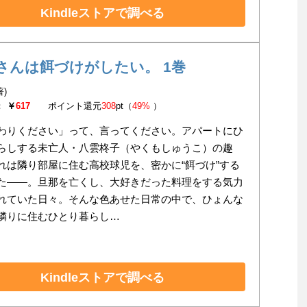
Kindleストアで調べる
さんは餌づけがしたい。 1巻
著)
：
￥
617
ポイント還元
308
pt（
49%
）
わりください」って、言ってください。アパートにひ
らしする未亡人・八雲柊子（やくもしゅうこ）の趣
れは隣り部屋に住む高校球児を、密かに“餌づけ”する
た――。旦那を亡くし、大好きだった料理をする気力
れていた日々。そんな色あせた日常の中で、ひょんな
隣りに住むひとり暮らし…
Kindleストアで調べる