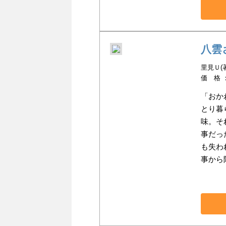
八雲
里見Ｕ(
価 格 
「おか
とり暮
味。そ
事だっ
も失わ
事から