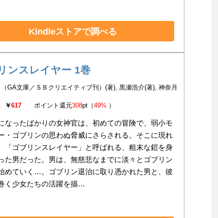
Kindleストアで調べる
リンスレイヤー 1巻
（GA文庫／ＳＢクリエイティブ刊）(著), 黒瀬浩介(著), 神奈月
：
￥
617
ポイント還元
308
pt（
49%
）
になったばかりの女神官は、初めての冒険で、弱小モ
ー・ゴブリンの思わぬ脅威にさらされる。そこに現れ
、「ゴブリンスレイヤー」と呼ばれる、粗末な鎧を身
った男だった。男は、無慈悲なまでに淡々とゴブリン
始めていく…。ゴブリン退治に取り憑かれた男と、彼
巻く少女たちの活躍を描…