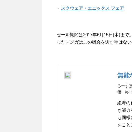
・
スクウェア・エニックス フェア
セール期間は2017年6月15日(木
ったマンガはこの機会を逃す手はない
無能
るーすぼー
価 格 
絶海の
き能力
も同様
をこと