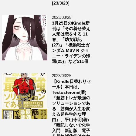
[23/3/29]
2023/03/25
3月25日のKindle新
刊は「その着せ替え
人形は恋をする 11
巻」「幼女戦記
(27)」「機動戦士ガ
ンダム MSV-R ジョ
ニー・ライデンの帰
還(25)」など511冊
2023/03/25
【Kindle日替わりセ
ール】本日は、
Testosterone(著)
『超筋トレが最強の
ソリューションであ
る 筋肉が人生を変
える超科学的な理
由』、平山令明(著)
『暗記しないで化学
入門 新訂版 電子
を見れば化学はわか