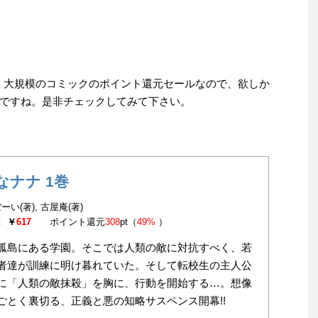
)まで。大規模のコミックのポイント還元セールなので、欲しか
ですね。是非チェックしてみて下さい。
なナナ 1巻
い(著), 古屋庵(著)
：
￥
617
ポイント還元
308
pt（
49%
）
孤島にある学園。そこでは人類の敵に対抗すべく、若
者達が訓練に明け暮れていた。そして転校生の主人公
に「人類の敵抹殺」を胸に、行動を開始する…。想像
ごとく裏切る、正義と悪の知略サスペンス開幕!!