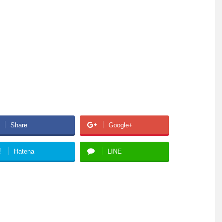
Share
Google+
!
Hatena
LINE