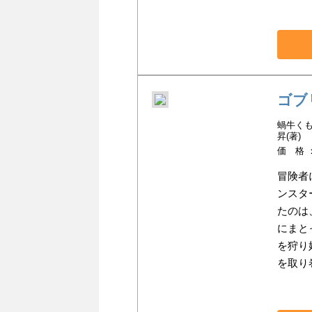
ゴブ
蝸牛くも
昇(著)
価 格 
冒険者
ンスタ
たのは
にまと
を狩り
を取り