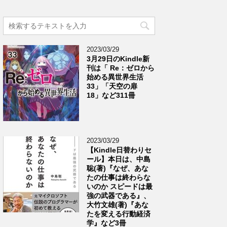
2023/03/29
3月29日のKindle新
刊は「 Re：ゼロから
始める異世界生活
33」「天空の扉
18」など311冊
2023/03/29
【Kindle日替わりセ
ール】本日は、中島
聡(著)『なぜ、あな
たの仕事は終わらな
いのか スピードは最
強の武器である』、
大竹文雄(著)『あな
たを変える行動経済
学』など3冊