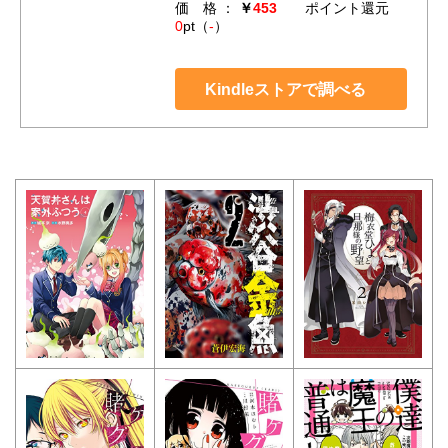
価 格 ：
￥
453
ポイント還元
0
pt（
-
）
Kindleストアで調べる