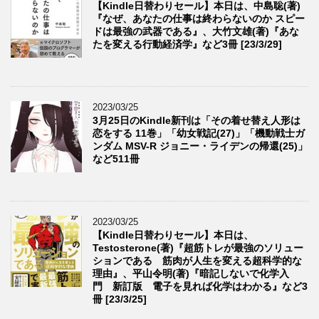
【Kindle日替わりセール】本日は、中島聡(著)
『なぜ、あなたの仕事は終わらないのか スピー
ドは最強の武器である』、大竹文雄(著)『あな
たを変える行動経済学』など3冊 [23/3/29]
2023/03/25
3月25日のKindle新刊は「その着せ替え人形は
恋をする 11巻」「幼女戦記(27)」「機動戦士ガ
ンダム MSV-R ジョニー・ライデンの帰還(25)」
など511冊
2023/03/25
【Kindle日替わりセール】本日は、
Testosterone(著)『超筋トレが最強のソリュー
ションである 筋肉が人生を変える超科学的な
理由』、平山令明(著)『暗記しないで化学入
門 新訂版 電子を見れば化学はわかる』など3
冊 [23/3/25]