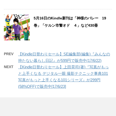
5月16日のKindle新刊は「神様のバレー 19
巻」「ケルン市警オド ４」など430冊
PREV
【Kindle日替わりセール】SE編集部(編集)『みんなの
持たない暮らし日記』が599円で販売中(17/6/22)
NEXT
【Kindle日替わりセール】上田晃司(著)『写真がもっ
と上手くなる デジタル一眼 撮影テクニック事典101
写真がもっと上手くなる101シリーズ』が299円
(58%OFF)で販売中[17/6/23]