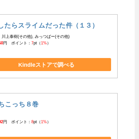
したらスライムだった件（１３）
, 川上泰樹(その他), みっつばー(その他)
60
円 ポイント：
7
pt（
1%
）
Kindleストアで調べる
ちこっち８巻
92
円 ポイント：
8
pt（
1%
）