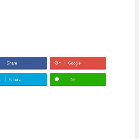
Share
Google+
!
Hatena
LINE