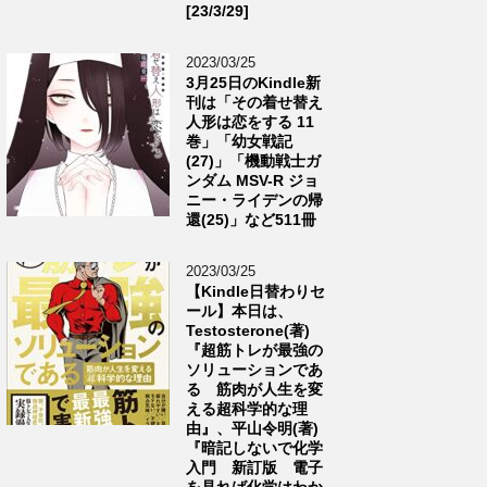
[23/3/29]
2023/03/25
3月25日のKindle新
刊は「その着せ替え
人形は恋をする 11
巻」「幼女戦記
(27)」「機動戦士ガ
ンダム MSV-R ジョ
ニー・ライデンの帰
還(25)」など511冊
2023/03/25
【Kindle日替わりセ
ール】本日は、
Testosterone(著)
『超筋トレが最強の
ソリューションであ
る 筋肉が人生を変
える超科学的な理
由』、平山令明(著)
『暗記しないで化学
入門 新訂版 電子
を見れば化学はわか