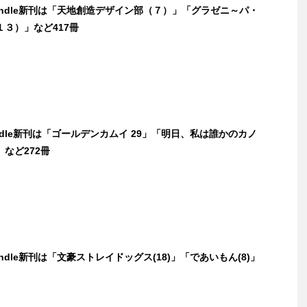
Kindle新刊は「天地創造デザイン部（７）」「グラゼニ～パ・
３）」など417冊
indle新刊は「ゴールデンカムイ 29」「明日、私は誰かのカノ
など272冊
indle新刊は「文豪ストレイドッグス(18)」「であいもん(8)」