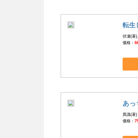
転生
伏瀬(著)
価格：
6
あっ
異識(著)
価格：
7