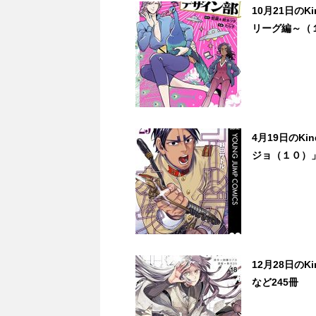
10月21日の
リーグ編～（１
4月19日のK
ジョ（１０）」
12月28日のK
など245冊