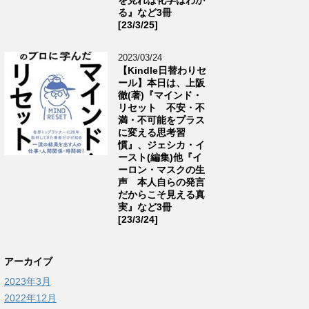
る』など3冊
[23/3/25]
2023/03/24
【Kindle日替わりセ
ール】本日は、上阪
徹(著)『マインド・
リセット 不安・不
満・不可能をプラス
に変える思考習
慣』、ジェシカ・イ
ースト(編集)他『イ
ーロン・マスクの生
声 本人自らの発言
だからこそ見える真
実』など3冊
[23/3/24]
アーカイブ
2023年3月
2022年12月