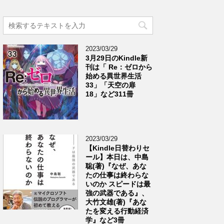
2023/03/29
3月29日のKindle新
刊は「 Re：ゼロから
始める異世界生活
33」「天空の扉
18」など311冊
2023/03/29
【Kindle日替わりセ
ール】本日は、中島
聡(著)『なぜ、あな
たの仕事は終わらな
いのか スピードは最
強の武器である』、
大竹文雄(著)『あな
たを変える行動経済
学』など3冊