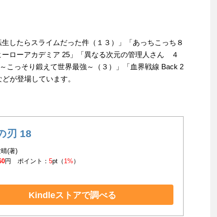
「転生したらスライムだった件（１３）」「あっちこっち８
ヒーローアカデミア 25」「異なる次元の管理人さん ４
こっそり鍛えて世界最強～（３）」「血界戦線 Back 2
 9」などが登場しています。
刃 18
晴(著)
60
円 ポイント：
5
pt（
1%
）
Kindleストアで調べる