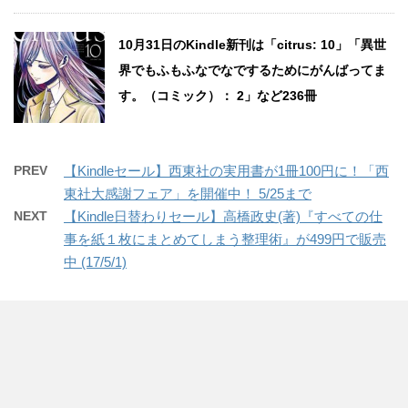
10月31日のKindle新刊は「citrus: 10」「異世
界でもふもふなでなでするためにがんばってま
す。（コミック）： 2」など236冊
PREV
【Kindleセール】西東社の実用書が1冊100円に！「西
東社大感謝フェア」を開催中！ 5/25まで
NEXT
【Kindle日替わりセール】高橋政史(著)『すべての仕
事を紙１枚にまとめてしまう整理術』が499円で販売
中 (17/5/1)