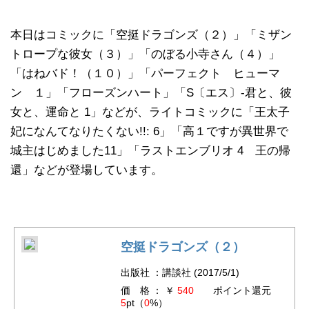
本日はコミックに「空挺ドラゴンズ（２）」「ミザン
トロープな彼女（３）」「のぼる小寺さん（４）」
「はねバド！（１０）」「パーフェクト ヒューマ
ン １」「フローズンハート」「S〔エス〕-君と、彼
女と、運命と 1」などが、ライトコミックに「王太子
妃になんてなりたくない!!: 6」「高１ですが異世界で
城主はじめました11」「ラストエンブリオ 4 王の帰
還」などが登場しています。
空挺ドラゴンズ（２）
出版社 ：講談社 (2017/5/1)
価 格 ： ￥
540
ポイント還元
5
pt（
0
%）