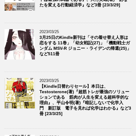
たを変える行動経済学』など3冊 [23/3/29]
2023/03/25
3月25日のKindle新刊は「その着せ替え人形は
恋をする 11巻」「幼女戦記(27)」「機動戦士ガ
ンダム MSV-R ジョニー・ライデンの帰還(25)」
など511冊
2023/03/25
【Kindle日替わりセール】本日は、
Testosterone(著)『超筋トレが最強のソリュー
ションである 筋肉が人生を変える超科学的な
理由』、平山令明(著)『暗記しないで化学入
門 新訂版 電子を見れば化学はわかる』など3
冊 [23/3/25]