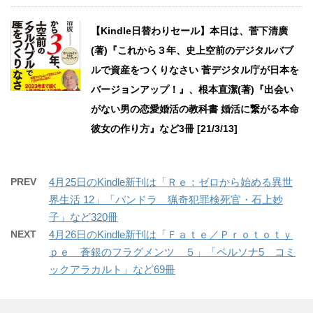
【Kindle日替わりセール】本日は、菅下清廣
(著)『これから３年、史上空前のデジタルバブ
ルで資産をつくりなさい 菅デジタル庁が日本を
バージョンアップ！』、根本直潔(著)『出会い
がない男の恋愛婚活の教科書 婚活に繋がる本命
彼女の作り方』など3冊 [21/3/13]
PREV
4月25日のKindle新刊は「Ｒｅ：ゼロから始める異世
界生活 12」「パンドラ 猟奇犯罪検死官・石上妙
子」など320冊
NEXT
4月26日のKindle新刊は「Ｆａｔｅ／Ｐｒｏｔｏｔｙ
ｐｅ 蒼銀のフラグメンツ ５」「ペルソナ5 コミ
ックアラカルト」など69冊