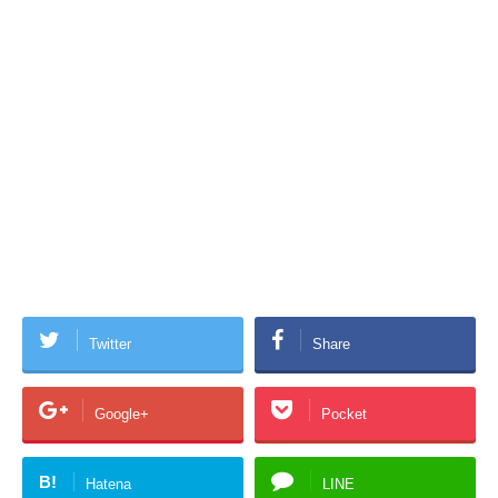
Twitter
Share
Google+
Pocket
B!
Hatena
LINE