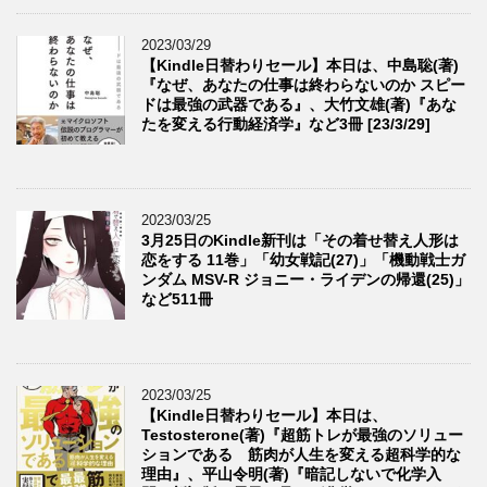
2023/03/29
【Kindle日替わりセール】本日は、中島聡(著)
『なぜ、あなたの仕事は終わらないのか スピー
ドは最強の武器である』、大竹文雄(著)『あな
たを変える行動経済学』など3冊 [23/3/29]
2023/03/25
3月25日のKindle新刊は「その着せ替え人形は
恋をする 11巻」「幼女戦記(27)」「機動戦士ガ
ンダム MSV-R ジョニー・ライデンの帰還(25)」
など511冊
2023/03/25
【Kindle日替わりセール】本日は、
Testosterone(著)『超筋トレが最強のソリュー
ションである 筋肉が人生を変える超科学的な
理由』、平山令明(著)『暗記しないで化学入