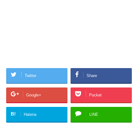
Twitter
Share
Google+
Pocket
B!
Hatena
LINE