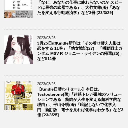
『なぜ、あなたの仕事は終わらないのか スピー
ドは最強の武器である』、大竹文雄(著)『あな
たを変える行動経済学』など3冊 [23/3/29]
2023/03/25
3月25日のKindle新刊は「その着せ替え人形は
恋をする 11巻」「幼女戦記(27)」「機動戦士ガ
ンダム MSV-R ジョニー・ライデンの帰還(25)」
など511冊
2023/03/25
【Kindle日替わりセール】本日は、
Testosterone(著)『超筋トレが最強のソリュー
ションである 筋肉が人生を変える超科学的な
理由』、平山令明(著)『暗記しないで化学入
門 新訂版 電子を見れば化学はわかる』など3
冊 [23/3/25]