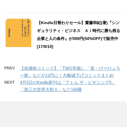
【Kindle日替わりセール】齋藤和紀(著)『シン
ギュラリティ・ビジネス ＡＩ時代に勝ち残る
企業と人の条件』が399円(50%OFF)で販売中
[17/9/10]
PREV
【低価格コミック】「TWO突風!」「新・ぴーひょろ
一家」などが11円に！大幅値下げコミックまとめ
NEXT
4月5日のKindle新刊は「アトム ザ・ビギニング5」
「第三次世界大戦５」など168冊