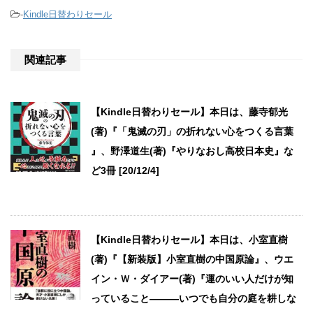
-
Kindle日替わりセール
関連記事
【Kindle日替わりセール】本日は、藤寺郁光
(著)『「鬼滅の刃」の折れない心をつくる言葉
』、野澤道生(著)『やりなおし高校日本史』な
ど3冊 [20/12/4]
【Kindle日替わりセール】本日は、小室直樹
(著)『【新装版】小室直樹の中国原論』、ウエ
イン・Ｗ・ダイアー(著)『運のいい人だけが知
っていること―――いつでも自分の庭を耕しな