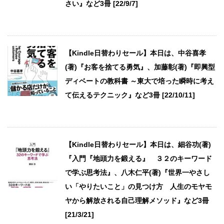
さい』など3冊 [22/9/7]
【Kindle日替わりセール】本日は、中谷喜孝
(著)『お客を捨てる勇気』、加藤彰(著)『即興型
ディベートの教科書 ～東大で培った瞬時に考え
て伝えるテクニック』など3冊 [22/10/11]
【Kindle日替わりセール】本日は、細谷功(著)
『入門『地頭力を鍛える』 ３２のキーワード
で学ぶ思考法』、八木仁平(著)『世界一やさし
い「やりたいこと」の見つけ方 人生のモヤモ
ヤから解放される自己理解メソッド』など3冊
[21/3/21]