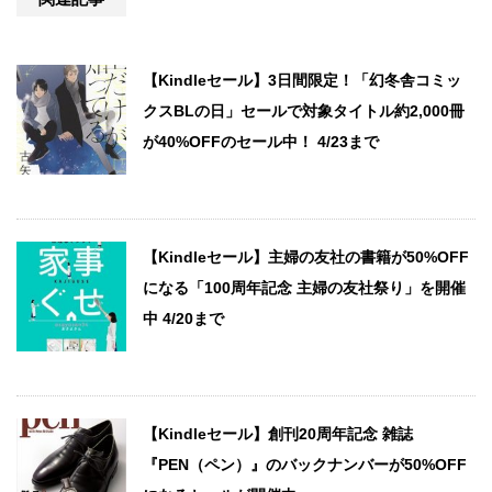
【Kindleセール】3日間限定！「幻冬舎コミッ
クスBLの日」セールで対象タイトル約2,000冊
が40%OFFのセール中！ 4/23まで
【Kindleセール】主婦の友社の書籍が50%OFF
になる「100周年記念 主婦の友社祭り」を開催
中 4/20まで
【Kindleセール】創刊20周年記念 雑誌
『PEN（ペン）』のバックナンバーが50%OFF