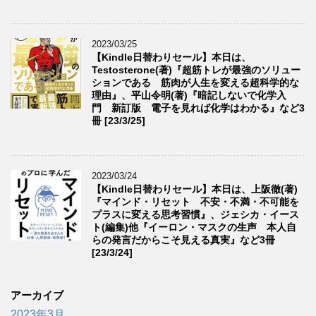
2023/03/25
【Kindle日替わりセール】本日は、
Testosterone(著)『超筋トレが最強のソリュー
ションである 筋肉が人生を変える超科学的な
理由』、平山令明(著)『暗記しないで化学入
門 新訂版 電子を見れば化学はわかる』など3
冊 [23/3/25]
2023/03/24
【Kindle日替わりセール】本日は、上阪徹(著)
『マインド・リセット 不安・不満・不可能を
プラスに変える思考習慣』、ジェシカ・イース
ト(編集)他『イーロン・マスクの生声 本人自
らの発言だからこそ見える真実』など3冊
[23/3/24]
アーカイブ
2023年3月