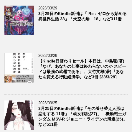
2023/03/29
3月29日のKindle新刊は「 Re：ゼロから始める
異世界生活 33」「天空の扉 18」など311冊
2023/03/29
【Kindle日替わりセール】本日は、中島聡(著)
『なぜ、あなたの仕事は終わらないのか スピー
ドは最強の武器である』、大竹文雄(著)『あな
たを変える行動経済学』など3冊 [23/3/29]
2023/03/25
3月25日のKindle新刊は「その着せ替え人形は
恋をする 11巻」「幼女戦記(27)」「機動戦士ガ
ンダム MSV-R ジョニー・ライデンの帰還(25)」
など511冊