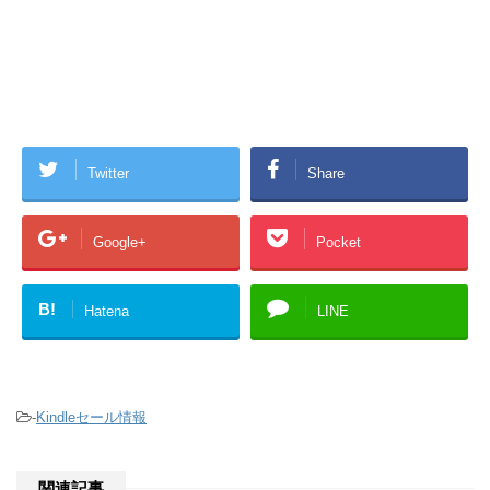
Twitter
Share
Google+
Pocket
B!
Hatena
LINE
-
Kindleセール情報
関連記事