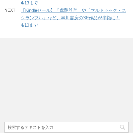
4/13まで
NEXT
【Kindleセール】「虐殺器官」や「マルドゥック・ス
クランブル」など、早川書房のSF作品が半額に！
4/10まで