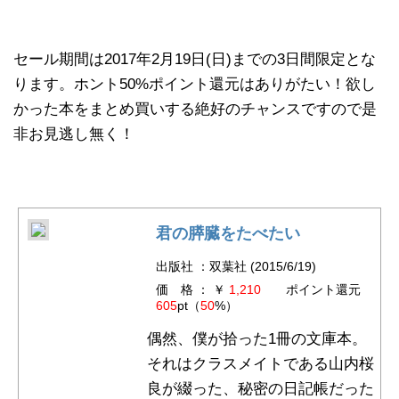
セール期間は2017年2月19日(日)までの3日間限定とな
ります。ホント50%ポイント還元はありがたい！欲し
かった本をまとめ買いする絶好のチャンスですので是
非お見逃し無く！
君の膵臓をたべたい
出版社 ：双葉社 (2015/6/19)
価 格 ： ￥
1,210
ポイント還元
605
pt（
50
%）
偶然、僕が拾った1冊の文庫本。
それはクラスメイトである山内桜
良が綴った、秘密の日記帳だった