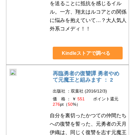
を送ることに抵抗を感じるイル
ル。一方、翔太はルコアとの関係
に悩みを抱えていて…？大人気人
外系コメディ！！
Kindleストアで調べる
再臨勇者の復讐譚 勇者やめ
て元魔王と組みます ： 2
出版社 ：双葉社 (2016/12/3)
価 格 ： ￥
551
ポイント還元
276
pt（
50
%）
自分を裏切ったかつての仲間たち
への復讐を誓った、元勇者の天月
伊織は、同じく復讐を志す元魔王