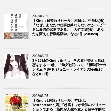
2023/03/29
【Kindle日替わりセール】本日は、中島聡(著)
『なぜ、あなたの仕事は終わらないのか スピー
ドは最強の武器である』、大竹文雄(著)『あな
たを変える行動経済学』など3冊 [23/3/29]
2023/03/25
3月25日のKindle新刊は「その着せ替え人形は
恋をする 11巻」「幼女戦記(27)」「機動戦士ガ
ンダム MSV-R ジョニー・ライデンの帰還(25)」
など511冊
2023/03/25
【Kindle日替わりセール】本日は、
Testosterone(著)『超筋トレが最強のソリュー
ションである 筋肉が人生を変える超科学的な