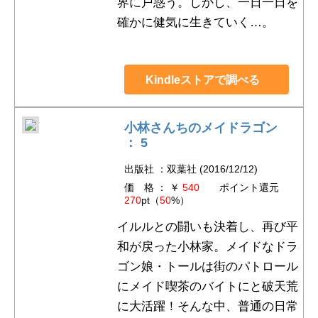
界に戸惑う。しかし、一日一日を
確かに健気に生きていく…。
Kindleストアで調べる
小林さんちのメイドラゴン
： 5
出版社 ：双葉社 (2016/12/12)
価 格 ： ￥
540
ポイント還元
270
pt（
50
%）
イルルとの闘いも決着し、再び平
和が戻った小林家。メイドなドラ
ゴン娘・トールは街のパトロール
にメイド喫茶のバイトにと破天荒
に大活躍！そんな中、普通の日常