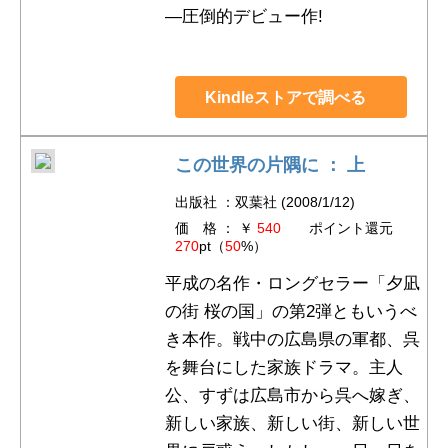
―圧倒的デビュー作!
Kindleストアで調べる
この世界の片隅に ： 上
出版社 ：双葉社 (2008/1/12)
価 格 ： ￥
540
ポイント還元
270
pt（
50
%）
平成の名作・ロングセラー「夕凪
の街 桜の国」の第2弾ともいうべ
き本作。戦中の広島県の軍都、呉
を舞台にした家族ドラマ。主人
公、すずは広島市から呉へ嫁ぎ、
新しい家族、新しい街、新しい世