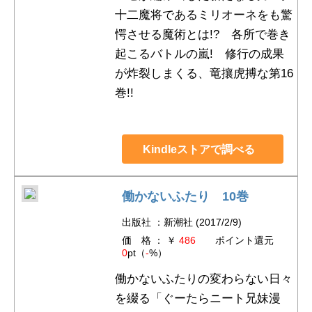
十二魔将であるミリオーネをも驚
愕させる魔術とは!? 各所で巻き
起こるバトルの嵐! 修行の成果
が炸裂しまくる、竜攘虎搏な第16
巻!!
Kindleストアで調べる
働かないふたり 10巻
出版社 ：新潮社 (2017/2/9)
価 格 ： ￥
486
ポイント還元
0
pt（
-
%）
働かないふたりの変わらない日々
を綴る「ぐーたらニート兄妹漫