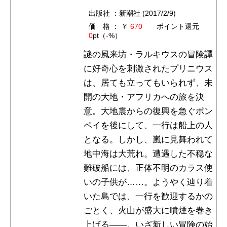
出版社 ：新潮社 (2017/2/9)
価 格 ： ￥
670
ポイント還元
0
pt（
-
%）
謎の風来坊・ラルキウスの冒険譚
に好奇心を刺激されたプリニウス
は、居ても立ってもいられず、未
開の大地・アフリカへの旅を決
意。大地震からの復興を急ぐポン
ペイを後にして、一行は船上の人
となる。しかし、嵐に見舞われて
地中海は大荒れ。遭遇した不穏な
難破船には、正体不明のカラス使
いの子供が……。ようやく辿り着
いた島では、一行を歓迎するかの
ごとく、火山が盛大に噴煙を巻き
上げる――。いざ新しい冒険の始