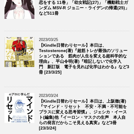
恋をする 11巻」「幼女戦記(27)」「機動戦士ガ
ンダム MSV-R ジョニー・ライデンの帰還(25)」
など511冊
2023/03/25
【Kindle日替わりセール】本日は、
Testosterone(著)『超筋トレが最強のソリュー
ションである 筋肉が人生を変える超科学的な
理由』、平山令明(著)『暗記しないで化学入
門 新訂版 電子を見れば化学はわかる』など3
冊 [23/3/25]
2023/03/24
【Kindle日替わりセール】本日は、上阪徹(著)
『マインド・リセット 不安・不満・不可能を
プラスに変える思考習慣』、ジェシカ・イース
ト(編集)他『イーロン・マスクの生声 本人自
らの発言だからこそ見える真実』など3冊
[23/3/24]