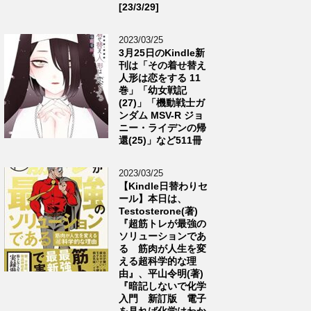
[23/3/29]
2023/03/25
3月25日のKindle新
刊は「その着せ替え
人形は恋をする 11
巻」「幼女戦記
(27)」「機動戦士ガ
ンダム MSV-R ジョ
ニー・ライデンの帰
還(25)」など511冊
2023/03/25
【Kindle日替わりセ
ール】本日は、
Testosterone(著)
『超筋トレが最強の
ソリューションであ
る 筋肉が人生を変
える超科学的な理
由』、平山令明(著)
『暗記しないで化学
入門 新訂版 電子
を見れば化学はわか