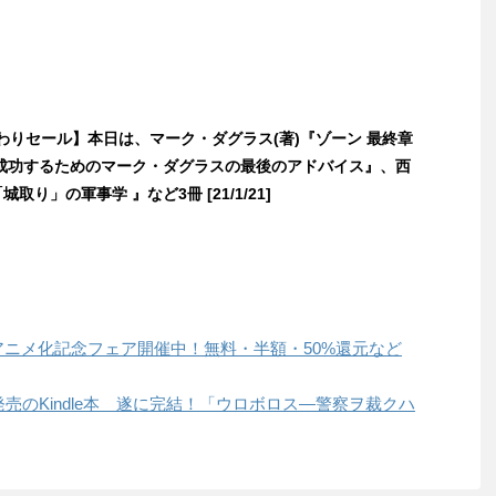
日替わりセール】本日は、マーク・ダグラス(著)『ゾーン 最終章
成功するためのマーク・ダグラスの最後のアドバイス』、西
城取り」の軍事学 』など3冊 [21/1/21]
科帳アニメ化記念フェア開催中！無料・半額・50%還元など
日発売のKindle本 遂に完結！「ウロボロス―警察ヲ裁クハ