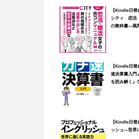
【Kindle
シティ 恋活
の教科書―風間サ
【Kindle
速決算書入門
を読み解く』など3
【Kindle
ッシュ―世界に通