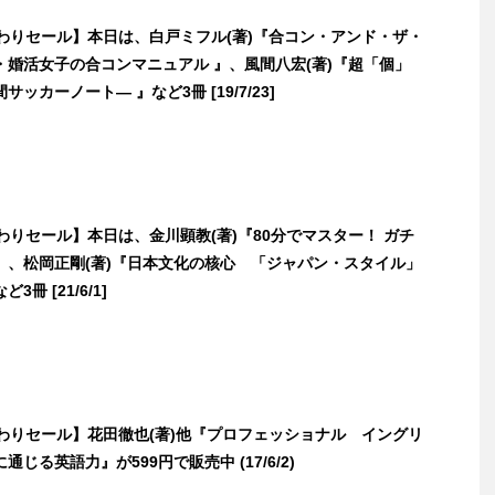
日替わりセール】本日は、白戸ミフル(著)『合コン・アンド・ザ・
・婚活女子の合コンマニュアル 』、風間八宏(著)『超「個」
ッカーノート― 』など3冊 [19/7/23]
日替わりセール】本日は、金川顕教(著)『80分でマスター！ ガチ
』、松岡正剛(著)『日本文化の核心 「ジャパン・スタイル」
冊 [21/6/1]
日替わりセール】花田徹也(著)他『プロフェッショナル イングリ
じる英語力』が599円で販売中 (17/6/2)