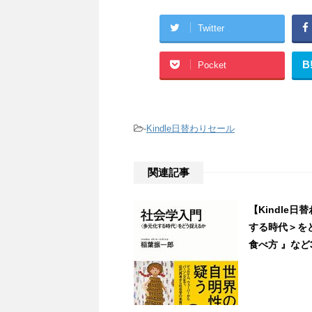
Twitter
B
Pocket
-
Kindle日替わりセール
関連記事
【Kindle
する時代＞をど
食べ方 』など3冊 