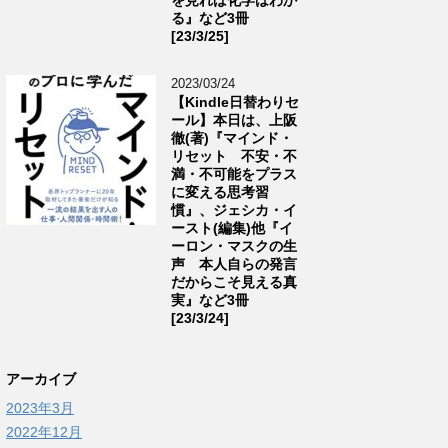
る』など3冊
[23/3/25]
2023/03/24
【Kindle日替わりセ
ール】本日は、上阪
徹(著)『マインド・
リセット 不安・不
満・不可能をプラス
に変える思考習
慣』、ジェシカ・イ
ースト(編集)他『イ
ーロン・マスクの生
声 本人自らの発言
だからこそ見える真
実』など3冊
[23/3/24]
アーカイブ
2023年3月
2022年12月