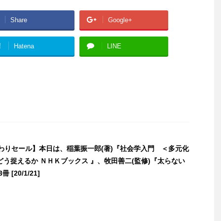
Share
Google+
!
Hatena
LINE
日替わりセール】本日は、稲葉振一郎(著)『社会学入門 ＜多元化
う捉えるか ＮＨＫブックス 』、牧田善二(監修)『太らない
[20/1/21]