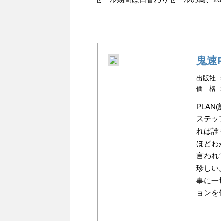
鬼速
出版社 
価 格 
PLAN
ステッ
れば誰
ほどわ
言われ
珍しい
事に一
ョンを