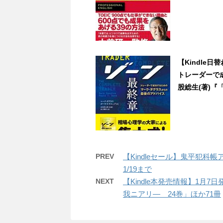
【Kindle
トレーダーで
股総生(著)『「
PREV
【Kindleセール】鬼平犯
1/19まで
NEXT
【Kindle本発売情報】1月7
我ニアリ― 24巻」ほか71冊