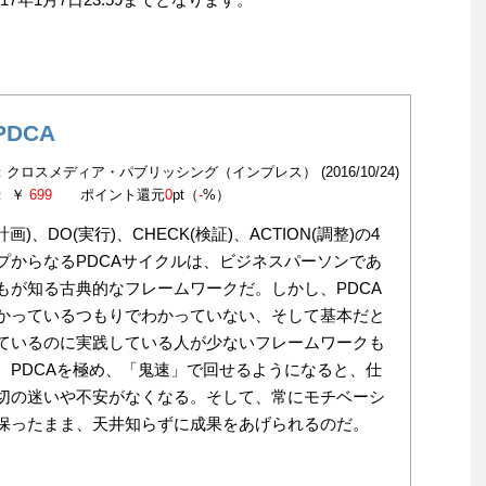
PDCA
：クロスメディア・パブリッシング（インプレス） (2016/10/24)
： ￥
699
ポイント還元
0
pt（
-
%）
(計画)、DO(実行)、CHECK(検証)、ACTION(調整)の4
プからなるPDCAサイクルは、ビジネスパーソンであ
もが知る古典的なフレームワークだ。しかし、PDCA
かっているつもりでわかっていない、そして基本だと
ているのに実践している人が少ないフレームワークも
。PDCAを極め、「鬼速」で回せるようになると、仕
切の迷いや不安がなくなる。そして、常にモチベーシ
保ったまま、天井知らずに成果をあげられるのだ。