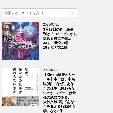
2023/03/29
3月29日のKindle新
刊は「 Re：ゼロから
始める異世界生活
33」「天空の扉
18」など311冊
2023/03/29
【Kindle日替わりセ
ール】本日は、中島
聡(著)『なぜ、あな
たの仕事は終わらな
いのか スピードは最
強の武器である』、
大竹文雄(著)『あな
たを変える行動経済
学』など3冊