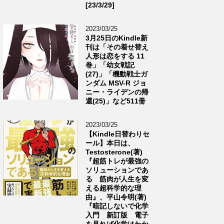
[23/3/29]
2023/03/25
3月25日のKindle新
刊は「その着せ替え
人形は恋をする 11
巻」「幼女戦記
(27)」「機動戦士ガ
ンダム MSV-R ジョ
ニー・ライデンの帰
還(25)」など511冊
2023/03/25
【Kindle日替わりセ
ール】本日は、
Testosterone(著)
『超筋トレが最強の
ソリューションであ
る 筋肉が人生を変
える超科学的な理
由』、平山令明(著)
『暗記しないで化学
入門 新訂版 電子
を見れば化学はわか