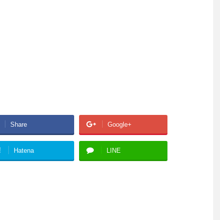
Share
Google+
!
Hatena
LINE