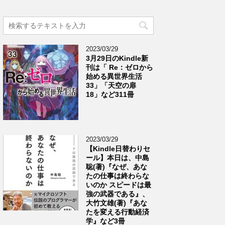
2023/03/29
3月29日のKindle新
刊は「 Re：ゼロから
始める異世界生活
33」「天空の扉
18」など311冊
2023/03/29
【Kindle日替わりセ
ール】本日は、中島
聡(著)『なぜ、あな
たの仕事は終わらな
いのか スピードは最
強の武器である』、
大竹文雄(著)『あな
たを変える行動経済
学』など3冊