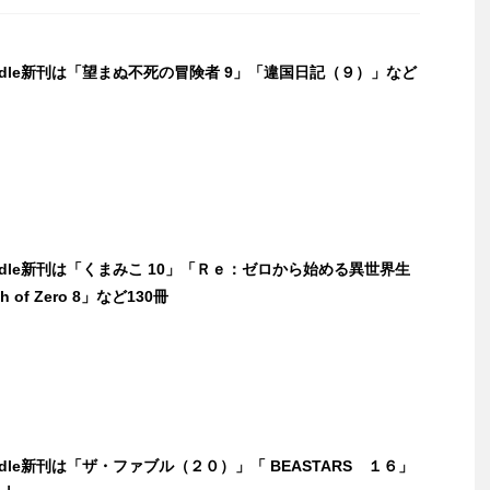
indle新刊は「望まぬ不死の冒険者 9」「違国日記（９）」など
indle新刊は「くまみこ 10」「Ｒｅ：ゼロから始める異世界生
h of Zero 8」など130冊
indle新刊は「ザ・ファブル（２０）」「 BEASTARS １６」