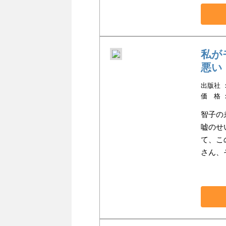
私が
悪い！
出版社 ：
価 格 
智子の
嘘のせ
て、こ
さん、