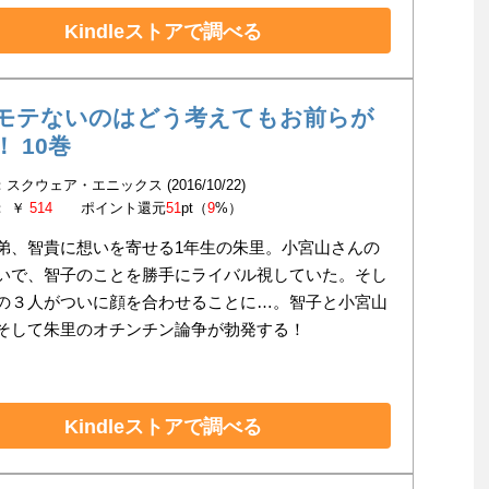
Kindleストアで調べる
モテないのはどう考えてもお前らが
 10巻
スクウェア・エニックス (2016/10/22)
： ￥
514
ポイント還元
51
pt（
9
%）
弟、智貴に想いを寄せる1年生の朱里。小宮山さんの
いで、智子のことを勝手にライバル視していた。そし
の３人がついに顔を合わせることに…。智子と小宮山
そして朱里のオチンチン論争が勃発する！
Kindleストアで調べる