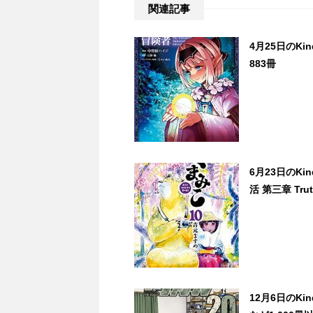
関連記事
4月25日のK
883冊
6月23日のK
活 第三章 Trut
12月6日のK