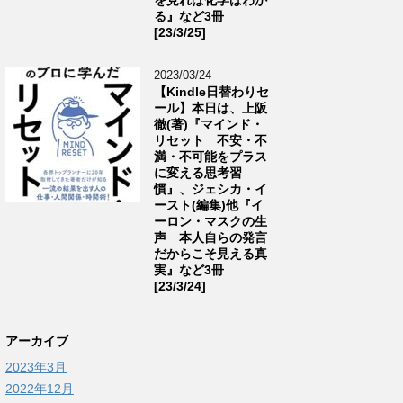
る』など3冊
[23/3/25]
2023/03/24
【Kindle日替わりセ
ール】本日は、上阪
徹(著)『マインド・
リセット 不安・不
満・不可能をプラス
に変える思考習
慣』、ジェシカ・イ
ースト(編集)他『イ
ーロン・マスクの生
声 本人自らの発言
だからこそ見える真
実』など3冊
[23/3/24]
アーカイブ
2023年3月
2022年12月