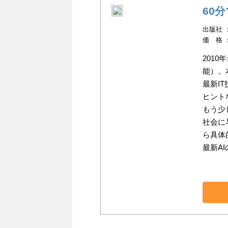
60
出版社 ：
価 格 
201
能）。
最新I
ヒント
もう少
社会に
ら具体
最新A