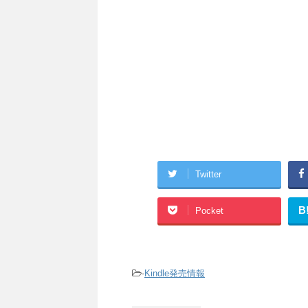
Twitter
B
Pocket
-
Kindle発売情報