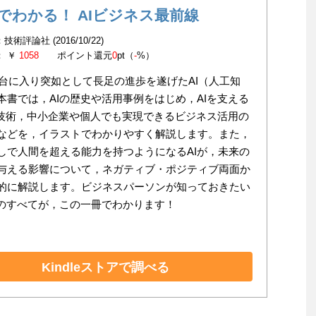
分でわかる！ AIビジネス最前線
技術評論社 (2016/10/22)
： ￥
1058
ポイント還元
0
pt（
-
%）
0年台に入り突如として長足の進歩を遂げたAI（人工知
本書では，AIの歴史や活用事例をはじめ，AIを支える
T技術，中小企業や個人でも実現できるビジネス活用の
などを，イラストでわかりやすく解説します。また，
しで人間を超える能力を持つようになるAIが，未来の
与える影響について，ネガティブ・ポジティブ両面か
的に解説します。ビジネスパーソンが知っておきたい
Iのすべてが，この一冊でわかります！
Kindleストアで調べる