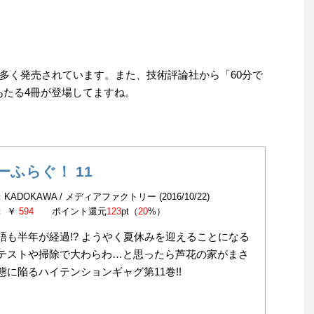
多く発売されています。また、技術評論社から「60分で
あたる4冊が登場してますね。
ーふらぐ！ 11
KADOKAWA / メディアファクトリー (2016/10/22)
： ￥
594
ポイント還元
123
pt（
20
%）
語も半年が経過!? ようやく夏休みを迎えることになる
テストや掃除で大わらわ…と思ったら芦花の家がまさ
態に陥るハイテンションギャグ第11巻!!