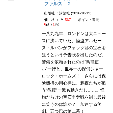
ファルス ２
出版社 ：講談社 (2016/10/19)
価 格 ： ￥
567
ポイント還元
6
pt（
1
%）
一八九九年、ロンドンは大ニュー
スに沸いていた。怪盗アルセー
ヌ・ルパンがフォッグ邸の宝石を
狙うという予告状を出したのだ。
警備を依頼されたのは“鳥籠使
い”一行と、世界一の探偵シャー
ロック・ホームズ！ さらには保
険機構の用心棒に、鴉夜たちが追
う“教授”一派も動きだし……。怪
物だらけの宝石争奪戦を制し最後
に笑うのは誰か？ 加速する笑
劇、五つ巴の第二幕！