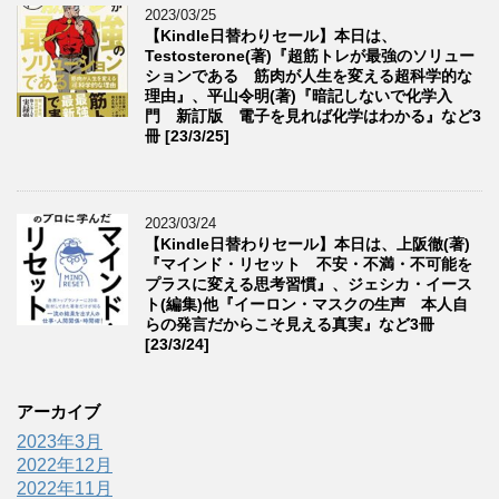
2023/03/25
【Kindle日替わりセール】本日は、
Testosterone(著)『超筋トレが最強のソリュー
ションである 筋肉が人生を変える超科学的な
理由』、平山令明(著)『暗記しないで化学入
門 新訂版 電子を見れば化学はわかる』など3
冊 [23/3/25]
2023/03/24
【Kindle日替わりセール】本日は、上阪徹(著)
『マインド・リセット 不安・不満・不可能を
プラスに変える思考習慣』、ジェシカ・イース
ト(編集)他『イーロン・マスクの生声 本人自
らの発言だからこそ見える真実』など3冊
[23/3/24]
アーカイブ
2023年3月
2022年12月
2022年11月