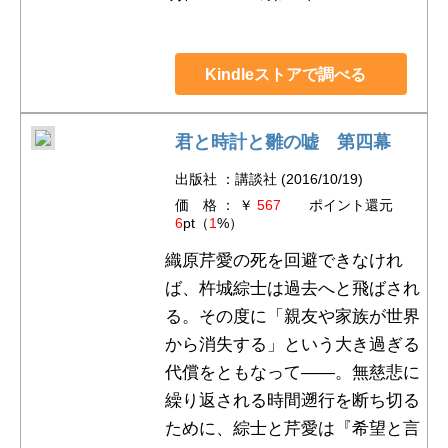
Kindleストアで調べる
君と時計と雛の嘘 第四幕
出版社 ：講談社 (2016/10/19)
価 格 ： ￥
567
ポイント還元
6
pt（
1
%）
織原芹愛の死を回避できなけれ
ば、杵城綜士は過去へと飛ばされ
る。その度に「親友や家族が世界
から消失する」という大き過ぎる
代償をともなって――。無慈悲に
繰り返される時間遡行を断ち切る
ために、綜士と芹愛は『希望と言