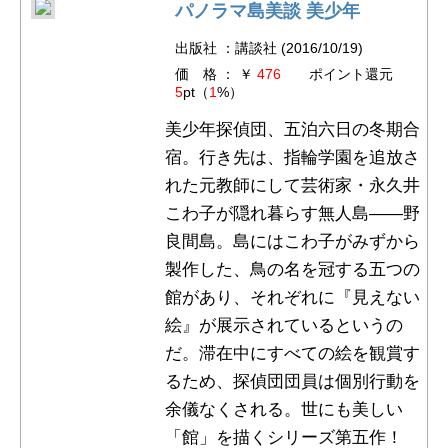
パノラマ島美談 美少年
出版社 ：講談社 (2016/10/19)
価 格 ： ￥
476
ポイント還元
5
pt（
1
%）
美少年探偵団、五泊六日の冬期合
宿。行き先は、指輪学園を追放さ
れた元教師にして芸術家・永久井
こわ子が隠れ暮らす無人島――野
良間島。島にはこわ子がみずから
製作した、鳥の名を冠する五つの
館があり、それぞれに『見えない
絵』が展示されているというの
だ。滞在中にすべての絵を観賞す
るため、探偵団団員は個別行動を
余儀なくされる。世にも美しい
「館」を描くシリーズ第五作！