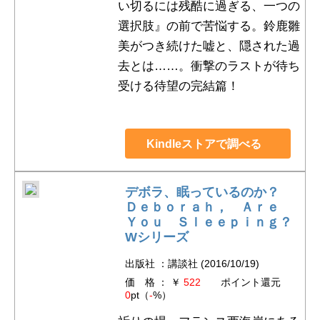
い切るには残酷に過ぎる、一つの
選択肢』の前で苦悩する。鈴鹿雛
美がつき続けた嘘と、隠された過
去とは……。衝撃のラストが待ち
受ける待望の完結篇！
Kindleストアで調べる
デボラ、眠っているのか？
Ｄｅｂｏｒａｈ， Ａｒｅ
Ｙｏｕ Ｓｌｅｅｐｉｎｇ？
Wシリーズ
出版社 ：講談社 (2016/10/19)
価 格 ： ￥
522
ポイント還元
0
pt（
-
%）