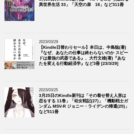
異世界生活 33」「天空の扉 18」など311冊
2023/03/29
【Kindle日替わりセール】本日は、中島聡(著)
『なぜ、あなたの仕事は終わらないのか スピー
ドは最強の武器である』、大竹文雄(著)『あな
たを変える行動経済学』など3冊 [23/3/29]
2023/03/25
3月25日のKindle新刊は「その着せ替え人形は
恋をする 11巻」「幼女戦記(27)」「機動戦士ガ
ンダム MSV-R ジョニー・ライデンの帰還(25)」
など511冊