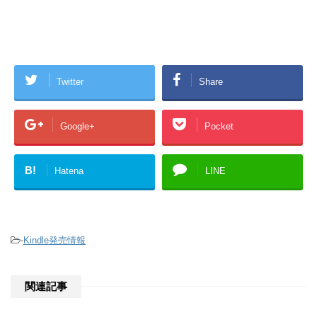
Twitter
Share
Google+
Pocket
B!
Hatena
LINE
-
Kindle発売情報
関連記事