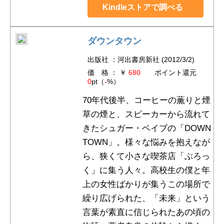
Kindleストアで調べる
ダウンタウン
出版社 ：河出書房新社 (2012/3/2)
価 格 ： ￥
680
ポイント還元
0
pt（
-
%）
70年代後半、コーヒーの薫りと煙
草の煙と、スピーカーから流れて
きたシュガー・ベイブの「DOWN
TOWN」。様々な悩みを抱えなが
ら、狭くて小さな喫茶店「ぶろっ
く」に集う人々。高校生の僕と年
上の女性ばかりが集うこの場所で
繰り広げられた、「未来」という
言葉が素直に信じられたあの頃の