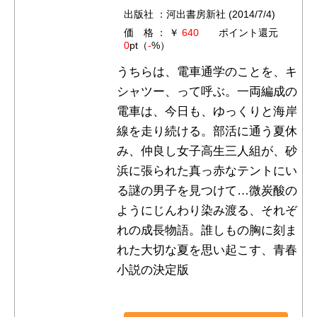
出版社 ：河出書房新社 (2014/7/4)
価 格 ： ￥
640
ポイント還元
0
pt（
-
%）
うちらは、電車通学のことを、キ
シャツー、って呼ぶ。一両編成の
電車は、今日も、ゆっくりと海岸
線を走り続ける。部活に通う夏休
み、仲良し女子高生三人組が、砂
浜に張られた真っ赤なテントにい
る謎の男子を見つけて…微炭酸の
ようにじんわり染み渡る、それぞ
れの成長物語。誰しもの胸に刻ま
れた大切な夏を思い起こす、青春
小説の決定版