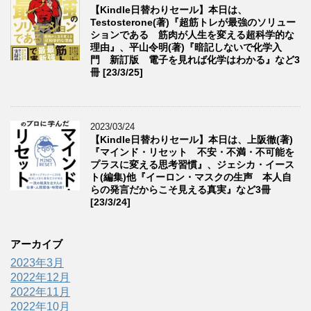
【Kindle日替わりセール】本日は、
Testosterone(著)『超筋トレが最強のソリュー
ションである 筋肉が人生を変える超科学的な
理由』、平山令明(著)『暗記しないで化学入
門 新訂版 電子を見れば化学はわかる』など3
冊 [23/3/25]
2023/03/24
【Kindle日替わりセール】本日は、上阪徹(著)
『マインド・リセット 不安・不満・不可能を
プラスに変える思考習慣』、ジェシカ・イース
ト(編集)他『イーロン・マスクの生声 本人自
らの発言だからこそ見える真実』など3冊
[23/3/24]
アーカイブ
2023年3月
2022年12月
2022年11月
2022年10月