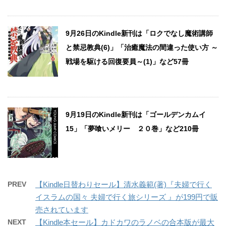
9月26日のKindle新刊は「ロクでなし魔術講師
と禁忌教典(6)」「治癒魔法の間違った使い方 ～
戦場を駆ける回復要員～(1)」など57冊
9月19日のKindle新刊は「ゴールデンカムイ
15」「夢喰いメリー ２０巻」など210冊
PREV
【Kindle日替わりセール】清水義範(著)『夫婦で行く
イスラムの国々 夫婦で行く旅シリーズ 』が199円で販
売されています
NEXT
【Kindle本セール】カドカワのラノベの合本版が最大