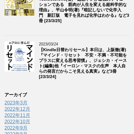
ションである 筋肉が人生を変える超科学的な
理由』、平山令明(著)『暗記しないで化学入
門 新訂版 電子を見れば化学はわかる』など3
冊 [23/3/25]
2023/03/24
【Kindle日替わりセール】本日は、上阪徹(著)
『マインド・リセット 不安・不満・不可能を
プラスに変える思考習慣』、ジェシカ・イース
ト(編集)他『イーロン・マスクの生声 本人自
らの発言だからこそ見える真実』など3冊
[23/3/24]
アーカイブ
2023年3月
2022年12月
2022年11月
2022年10月
2022年9月