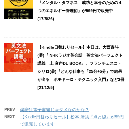
『メンタル・タフネス 成功と幸せのための４
つのエネルギー管理術』が599円で販売中
(17/5/26)
【Kindle日替わりセール】本日は、大西泰斗
(著)『 NHKラジオ英会話 英文法パーフェクト
講義 上 音声DL BOOK』、フランチェスコ・
シリロ(著)『どんな仕事も「25分+5分」で結果
が出る ポモドーロ・テクニック入門』など3冊
[21/12/5]
PREV
楽譜は電子書籍じゃダメなのかな？
NEXT
【Kindle日替わりセール】松本 清張『点と線』が99円
で販売しています