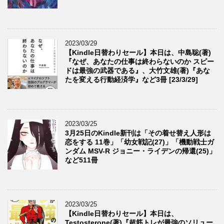
2023/03/29
【Kindle日替わりセール】本日は、中島聡(著)
『なぜ、あなたの仕事は終わらないのか スピー
ドは最強の武器である』、大竹文雄(著)『あな
たを変える行動経済学』など3冊 [23/3/29]
2023/03/25
3月25日のKindle新刊は「その着せ替え人形は
恋をする 11巻」「幼女戦記(27)」「機動戦士ガ
ンダム MSV-R ジョニー・ライデンの帰還(25)」
など511冊
2023/03/25
【Kindle日替わりセール】本日は、
Testosterone(著)『超筋トレが最強のソリュー