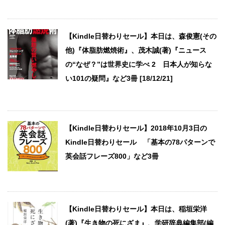
【Kindle日替わりセール】本日は、森俊憲(その
他)『体脂肪燃焼術』、茂木誠(著)『ニュース
の“なぜ？”は世界史に学べ 2 日本人が知らな
い101の疑問』など3冊 [18/12/21]
【Kindle日替わりセール】2018年10月3日の
Kindle日替わりセール 「基本の78パターンで
英会話フレーズ800」など3冊
【Kindle日替わりセール】本日は、稲垣栄洋
(著)『生き物の死にざま』、学研辞典編集部(編