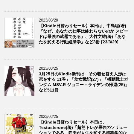
2023/03/29
【Kindle日替わりセール】本日は、中島聡(著)
『なぜ、あなたの仕事は終わらないのか スピー
ドは最強の武器である』、大竹文雄(著)『あな
たを変える行動経済学』など3冊 [23/3/29]
2023/03/25
3月25日のKindle新刊は「その着せ替え人形は
恋をする 11巻」「幼女戦記(27)」「機動戦士ガ
ンダム MSV-R ジョニー・ライデンの帰還(25)」
など511冊
2023/03/25
【Kindle日替わりセール】本日は、
Testosterone(著)『超筋トレが最強のソリュー
ションである 筋肉が人生を変える超科学的な