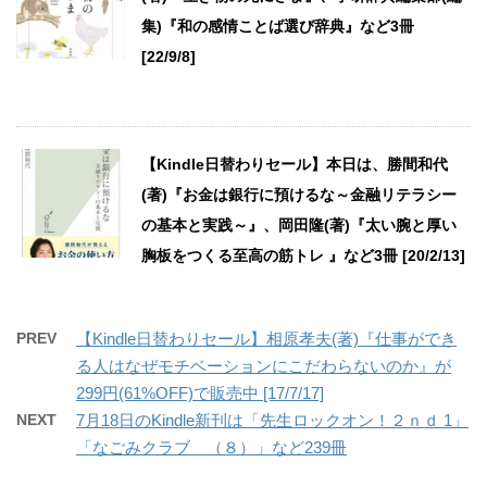
集)『和の感情ことば選び辞典』など3冊
[22/9/8]
【Kindle日替わりセール】本日は、勝間和代
(著)『お金は銀行に預けるな～金融リテラシー
の基本と実践～』、岡田隆(著)『太い腕と厚い
胸板をつくる至高の筋トレ 』など3冊 [20/2/13]
PREV
【Kindle日替わりセール】相原孝夫(著)『仕事ができ
る人はなぜモチベーションにこだわらないのか』が
299円(61%OFF)で販売中 [17/7/17]
NEXT
7月18日のKindle新刊は「先生ロックオン！２ｎｄ 1」
「なごみクラブ （８）」など239冊