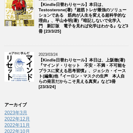
【Kindle日替わりセール】本日は、
Testosterone(著)『超筋トレが最強のソリュー
ションである 筋肉が人生を変える超科学的な
理由』、平山令明(著)『暗記しないで化学入
門 新訂版 電子を見れば化学はわかる』など3
冊 [23/3/25]
2023/03/24
【Kindle日替わりセール】本日は、上阪徹(著)
『マインド・リセット 不安・不満・不可能を
プラスに変える思考習慣』、ジェシカ・イース
ト(編集)他『イーロン・マスクの生声 本人自
らの発言だからこそ見える真実』など3冊
[23/3/24]
アーカイブ
2023年3月
2022年12月
2022年11月
2022年10月