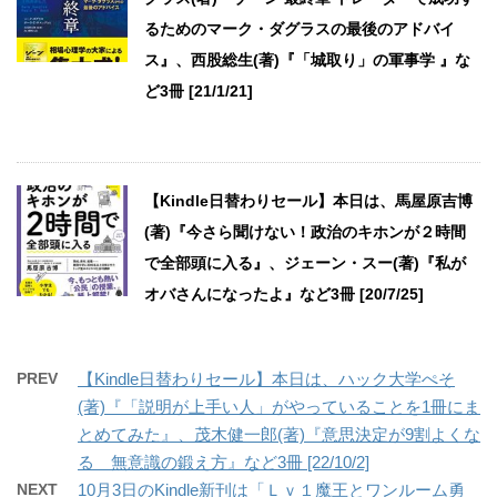
るためのマーク・ダグラスの最後のアドバイ
ス』、西股総生(著)『「城取り」の軍事学 』な
ど3冊 [21/1/21]
【Kindle日替わりセール】本日は、馬屋原吉博
(著)『今さら聞けない！政治のキホンが２時間
で全部頭に入る』、ジェーン・スー(著)『私が
オバさんになったよ』など3冊 [20/7/25]
PREV
【Kindle日替わりセール】本日は、ハック大学ぺそ
(著)『「説明が上手い人」がやっていることを1冊にま
とめてみた』、茂木健一郎(著)『意思決定が9割よくな
る 無意識の鍛え方』など3冊 [22/10/2]
NEXT
10月3日のKindle新刊は「Ｌｖ１魔王とワンルーム勇