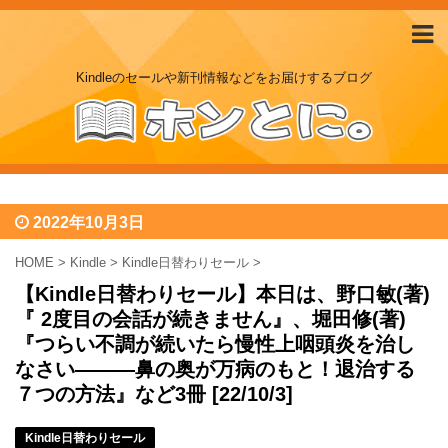
Kindleのセールや新刊情報などをお届けするブログ
2022年10月3日
HOME
>
Kindle
>
Kindle日替わりセール
>
【Kindle日替わりセール】本日は、野口敏(著)
『 2度目の会話が続きません』、堀田修(著)
『つらい不調が続いたら慢性上咽頭炎を治し
なさい―――鼻の奥が万病のもと！退治する
７つの方法』など3冊 [22/10/3]
Kindle日替わりセール