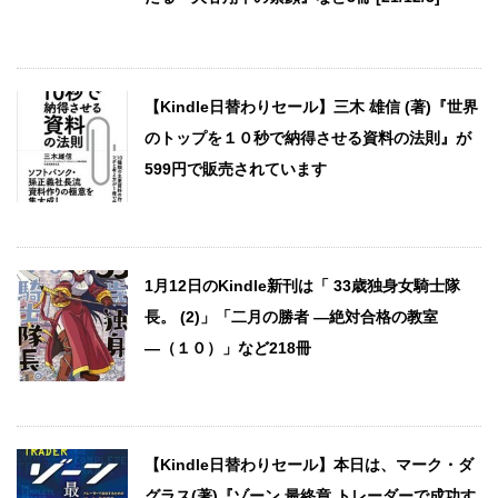
【Kindle日替わりセール】三木 雄信 (著)『世界
のトップを１０秒で納得させる資料の法則』が
599円で販売されています
1月12日のKindle新刊は「 33歳独身女騎士隊
長。 (2)」「二月の勝者 ―絶対合格の教室
―（１０）」など218冊
【Kindle日替わりセール】本日は、マーク・ダ
グラス(著)『ゾーン 最終章 トレーダーで成功す