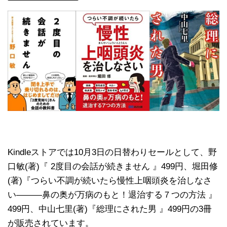
Kindleストアでは10月3日の日替わりセールとして、野
口敏(著)『 2度目の会話が続きません 』499円、堀田修
(著)『つらい不調が続いたら慢性上咽頭炎を治しなさ
い―――鼻の奥が万病のもと！退治する７つの方法 』
499円、中山七里(著)『総理にされた男 』499円の3冊
が販売されています。