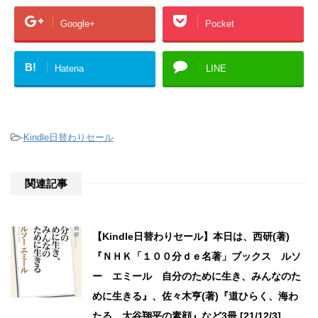
Google+
Pocket
B!
Hatena
LINE
-
Kindle日替わりセール
関連記事
【Kindle日替わりセール】本日は、西研(著)
『ＮＨＫ「１００分ｄｅ名著」ブックス ルソ
ー エミール 自分のために生き、みんなのた
めに生きる』、佐々木亨(著)『道ひらく、海わ
たる 大谷翔平の素顔』など3冊 [21/12/3]