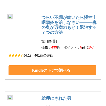
つらい不調が続いたら慢性上
咽頭炎を治しなさい―――鼻
の奥が万病のもと！退治する
７つの方法
堀田修(著)
価格：
499
円 ポイント：
5
pt（
1%
）
(4.1)
461個の評価
Kindleストアで調べる
総理にされた男