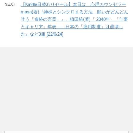
NEXT
【Kindle日替わりセール】本日は、心理カウンセラー
masa(著)『神様とシンクロする方法 願いがどんどん
叶う「奇跡の言霊」』、植田統(著)『 2040年 「仕事
とキャリア」年表――日本の「雇用制度」は崩壊し
た』など3冊 [22/6/24]