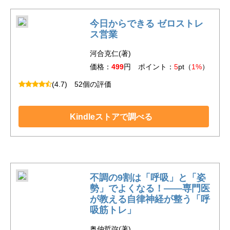
今日からできる ゼロストレ
ス営業
河合克仁(著)
価格：
499
円 ポイント：
5
pt（
1%
）
(4.7)
52個の評価
Kindleストアで調べる
不調の9割は「呼吸」と「姿
勢」でよくなる！――専門医
が教える自律神経が整う「呼
吸筋トレ」
奥仲哲弥(著)