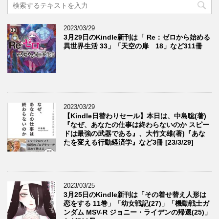
2023/03/29
3月29日のKindle新刊は「 Re：ゼロから始める
異世界生活 33」「天空の扉 18」など311冊
2023/03/29
【Kindle日替わりセール】本日は、中島聡(著)
『なぜ、あなたの仕事は終わらないのか スピー
ドは最強の武器である』、大竹文雄(著)『あな
たを変える行動経済学』など3冊 [23/3/29]
2023/03/25
3月25日のKindle新刊は「その着せ替え人形は
恋をする 11巻」「幼女戦記(27)」「機動戦士ガ
ンダム MSV-R ジョニー・ライデンの帰還(25)」