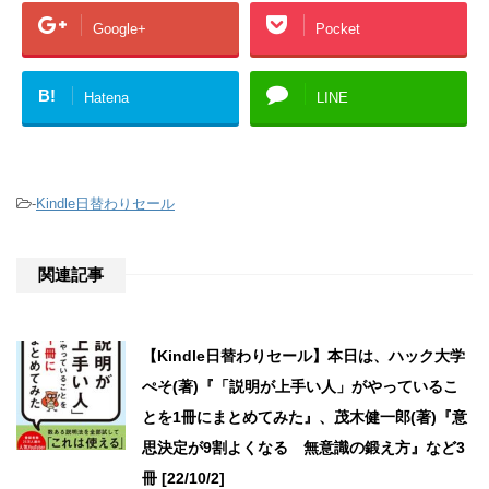
Google+
Pocket
B!
Hatena
LINE
-
Kindle日替わりセール
関連記事
【Kindle日替わりセール】本日は、ハック大学
ぺそ(著)『「説明が上手い人」がやっているこ
とを1冊にまとめてみた』、茂木健一郎(著)『意
思決定が9割よくなる 無意識の鍛え方』など3
冊 [22/10/2]