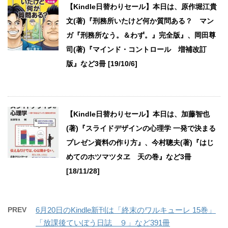
【Kindle日替わりセール】本日は、原作堀江貴
文(著)『刑務所いたけど何か質問ある？ マン
ガ『刑務所なう。＆わず。』完全版』、岡田尊
司(著)『マインド・コントロール 増補改訂
版』など3冊 [19/10/6]
【Kindle日替わりセール】本日は、加藤智也
(著)『スライドデザインの心理学 一発で決まる
プレゼン資料の作り方』、今村聰夫(著)『はじ
めてのホツマツタヱ 天の巻』など3冊
[18/11/28]
PREV
6月20日のKindle新刊は「終末のワルキューレ 15巻」
「放課後ていぼう日誌 ９」など391冊