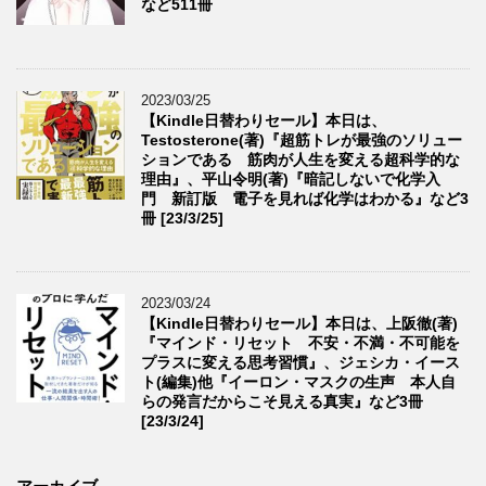
など511冊
2023/03/25
【Kindle日替わりセール】本日は、
Testosterone(著)『超筋トレが最強のソリュー
ションである 筋肉が人生を変える超科学的な
理由』、平山令明(著)『暗記しないで化学入
門 新訂版 電子を見れば化学はわかる』など3
冊 [23/3/25]
2023/03/24
【Kindle日替わりセール】本日は、上阪徹(著)
『マインド・リセット 不安・不満・不可能を
プラスに変える思考習慣』、ジェシカ・イース
ト(編集)他『イーロン・マスクの生声 本人自
らの発言だからこそ見える真実』など3冊
[23/3/24]