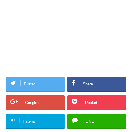
Twitter
Share
Google+
Pocket
B!
Hatena
LINE