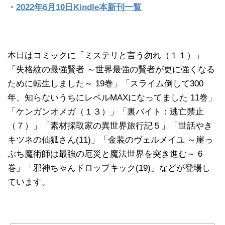
・
2022年6月10日Kindle本新刊一覧
本日はコミックに「ミステリと言う勿れ（１１）」
「失格紋の最強賢者 ～世界最強の賢者が更に強くなる
ために転生しました～ 19巻」「スライム倒して300
年、知らないうちにレベルMAXになってました 11巻」
「ケンガンオメガ（１３）」「裏バイト：逃亡禁止
（７）」「素材採取家の異世界旅行記５」「世話やき
キツネの仙狐さん(11)」「金装のヴェルメイユ ～崖っ
ぷち魔術師は最強の厄災と魔法世界を突き進む～ 6
巻」「邪神ちゃんドロップキック(19)」などが登場し
ています。