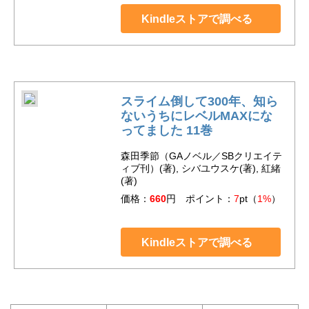
Kindleストアで調べる
スライム倒して300年、知ら
ないうちにレベルMAXにな
ってました 11巻
森田季節（GAノベル／SBクリエイテ
ィブ刊）(著), シバユウスケ(著), 紅緒
(著)
価格：
660
円 ポイント：
7
pt（
1%
）
Kindleストアで調べる