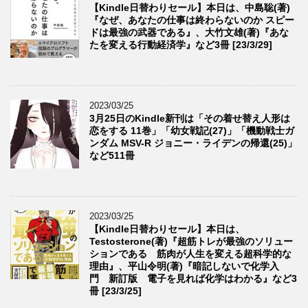
【Kindle日替わりセール】本日は、中島聡(著)
『なぜ、あなたの仕事は終わらないのか スピー
ドは最強の武器である』、大竹文雄(著)『あな
たを変える行動経済学』など3冊 [23/3/29]
2023/03/25
3月25日のKindle新刊は「その着せ替え人形は
恋をする 11巻」「幼女戦記(27)」「機動戦士ガ
ンダム MSV-R ジョニー・ライデンの帰還(25)」
など511冊
2023/03/25
【Kindle日替わりセール】本日は、
Testosterone(著)『超筋トレが最強のソリュー
ションである 筋肉が人生を変える超科学的な
理由』、平山令明(著)『暗記しないで化学入
門 新訂版 電子を見れば化学はわかる』など3
冊 [23/3/25]