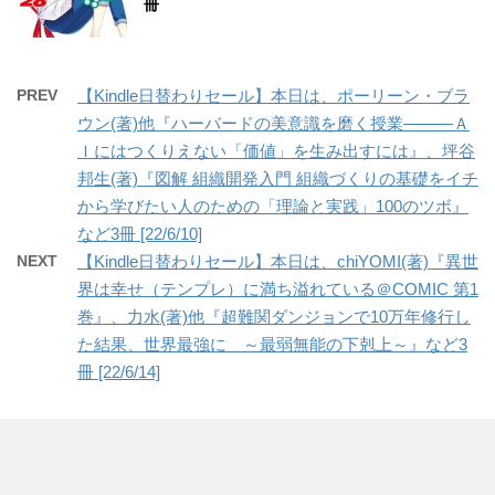
冊
PREV
【Kindle日替わりセール】本日は、ポーリーン・ブラ
ウン(著)他『ハーバードの美意識を磨く授業―――Ａ
Ｉにはつくりえない「価値」を生み出すには』、坪谷
邦生(著)『図解 組織開発入門 組織づくりの基礎をイチ
から学びたい人のための「理論と実践」100のツボ』
など3冊 [22/6/10]
NEXT
【Kindle日替わりセール】本日は、chiYOMI(著)『異世
界は幸せ（テンプレ）に満ち溢れている＠COMIC 第1
巻』、力水(著)他『超難関ダンジョンで10万年修行し
た結果、世界最強に ～最弱無能の下剋上～』など3
冊 [22/6/14]