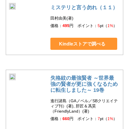
ミステリと言う勿れ（１１）
田村由美(著)
価格：
495
円 ポイント：
5
pt（
1%
）
Kindleストアで調べる
失格紋の最強賢者 ～世界最
強の賢者が更に強くなるため
に転生しました～ 19巻
進行諸島（GAノベル／SBクリエイテ
ィブ刊）(著), 肝匠＆馮昊
（FriendlyLand）(著)
価格：
660
円 ポイント：
7
pt（
1%
）