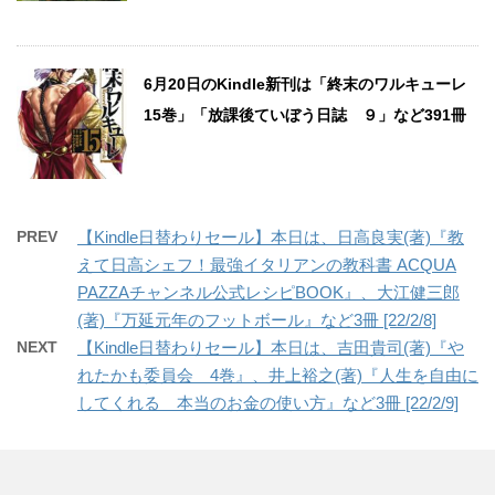
6月20日のKindle新刊は「終末のワルキューレ
15巻」「放課後ていぼう日誌 ９」など391冊
PREV
【Kindle日替わりセール】本日は、日高良実(著)『教
えて日高シェフ！最強イタリアンの教科書 ACQUA
PAZZAチャンネル公式レシピBOOK』、大江健三郎
(著)『万延元年のフットボール』など3冊 [22/2/8]
NEXT
【Kindle日替わりセール】本日は、吉田貴司(著)『や
れたかも委員会 4巻』、井上裕之(著)『人生を自由に
してくれる 本当のお金の使い方』など3冊 [22/2/9]