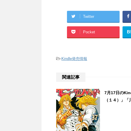
Twitter
B
Pocket
-
Kindle発売情報
関連記事
7月17日のK
（１４）」「