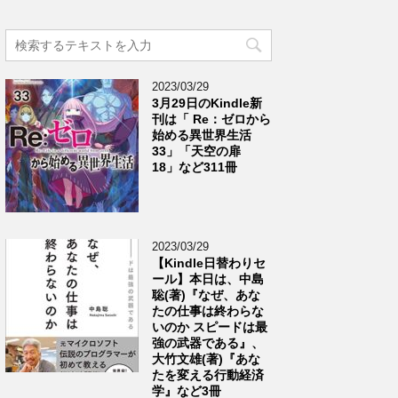
2023/03/29
3月29日のKindle新
刊は「 Re：ゼロから
始める異世界生活
33」「天空の扉
18」など311冊
2023/03/29
【Kindle日替わりセ
ール】本日は、中島
聡(著)『なぜ、あな
たの仕事は終わらな
いのか スピードは最
強の武器である』、
大竹文雄(著)『あな
たを変える行動経済
学』など3冊