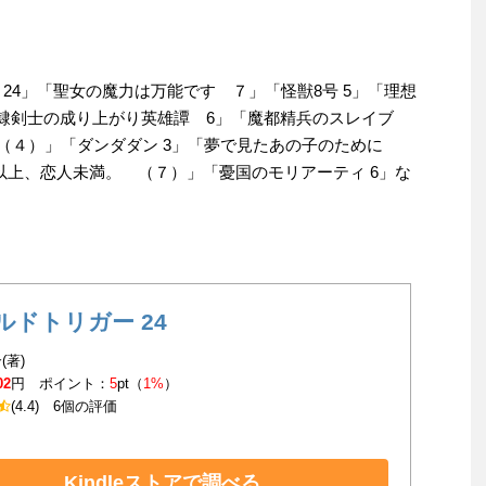
24」「聖女の魔力は万能です ７」「怪獣8号 5」「理想
奴隷剣士の成り上がり英雄譚 6」「魔都精兵のスレイブ
（４）」「ダンダダン 3」「夢で見たあの子のために
夫婦以上、恋人未満。 （７）」「憂国のモリアーティ 6」な
ルドトリガー 24
(著)
02
円 ポイント：
5
pt（
1%
）
(4.4)
6個の評価
Kindleストアで調べる