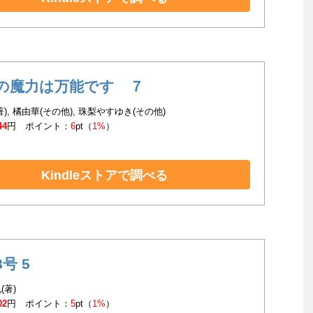
の魔力は万能です ７
), 橘由華(その他), 珠梨やすゆき(その他)
44
円 ポイント：
6
pt（
1%
）
Kindleストアで調べる
号 5
(著)
02
円 ポイント：
5
pt（
1%
）