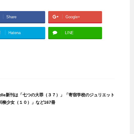
Share
Google+
!
Hatena
LINE
indle新刊は「七つの大罪（３７）」「寄宿学校のジュリエット
川柳少女（１０）」など167冊