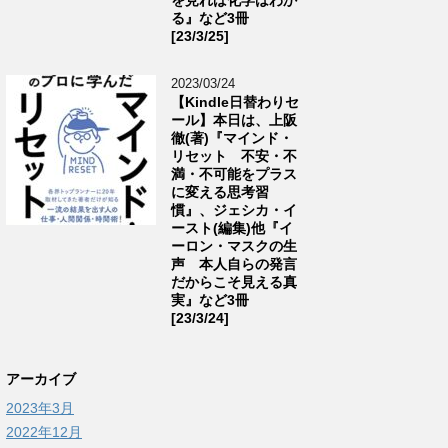
る』など3冊
[23/3/25]
2023/03/24
【Kindle日替わりセ
ール】本日は、上阪
徹(著)『マインド・
リセット 不安・不
満・不可能をプラス
に変える思考習
慣』、ジェシカ・イ
ースト(編集)他『イ
ーロン・マスクの生
声 本人自らの発言
だからこそ見える真
実』など3冊
[23/3/24]
アーカイブ
2023年3月
2022年12月