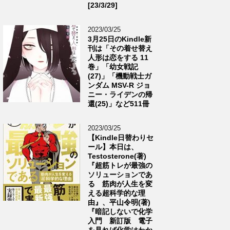
[23/3/29]
2023/03/25
3月25日のKindle新
刊は「その着せ替え
人形は恋をする 11
巻」「幼女戦記
(27)」「機動戦士ガ
ンダム MSV-R ジョ
ニー・ライデンの帰
還(25)」など511冊
2023/03/25
【Kindle日替わりセ
ール】本日は、
Testosterone(著)
『超筋トレが最強の
ソリューションであ
る 筋肉が人生を変
える超科学的な理
由』、平山令明(著)
『暗記しないで化学
入門 新訂版 電子
を見れば化学はわか