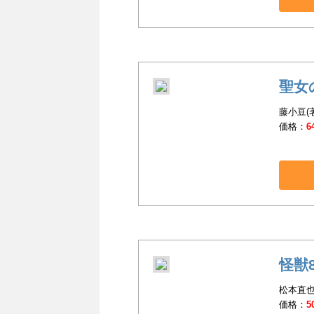
聖女
藤小豆(著
価格：
6
怪獣8
松本直也
価格：
5