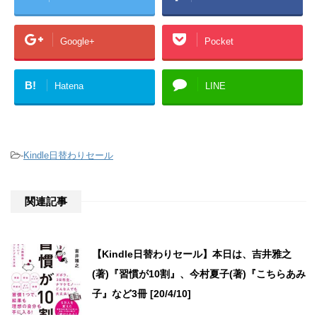
Google+
Pocket
B!
Hatena
LINE
-
Kindle日替わりセール
関連記事
【Kindle日替わりセール】本日は、吉井雅之
(著)『習慣が10割』、今村夏子(著)『こちらあみ
子』など3冊 [20/4/10]