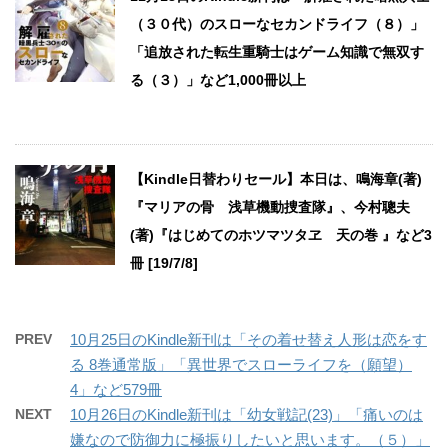
（３０代）のスローなセカンドライフ（８）」
「追放された転生重騎士はゲーム知識で無双す
る（３）」など1,000冊以上
【Kindle日替わりセール】本日は、鳴海章(著)
『マリアの骨 浅草機動捜査隊』、今村聰夫
(著)『はじめてのホツマツタヱ 天の巻 』など3
冊 [19/7/8]
PREV
10月25日のKindle新刊は「その着せ替え人形は恋をす
る 8巻通常版」「異世界でスローライフを（願望）
4」など579冊
NEXT
10月26日のKindle新刊は「幼女戦記(23)」「痛いのは
嫌なので防御力に極振りしたいと思います。（５）」