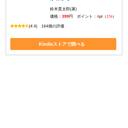
鈴木貫太郎(著)
価格：
399
円 ポイント：
4
pt（
1%
）
(4.4)
164個の評価
Kindleストアで調べる