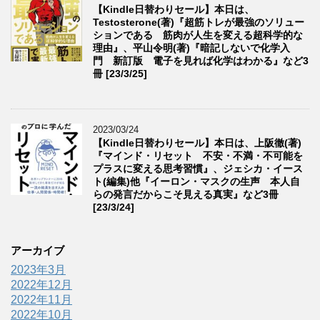
【Kindle日替わりセール】本日は、
Testosterone(著)『超筋トレが最強のソリュー
ションである 筋肉が人生を変える超科学的な
理由』、平山令明(著)『暗記しないで化学入
門 新訂版 電子を見れば化学はわかる』など3
冊 [23/3/25]
2023/03/24
【Kindle日替わりセール】本日は、上阪徹(著)
『マインド・リセット 不安・不満・不可能を
プラスに変える思考習慣』、ジェシカ・イース
ト(編集)他『イーロン・マスクの生声 本人自
らの発言だからこそ見える真実』など3冊
[23/3/24]
アーカイブ
2023年3月
2022年12月
2022年11月
2022年10月