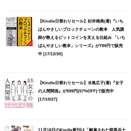
【Kindle日替わりセール】杉井靖典(著)『いち
ばんやさしいブロックチェーンの教本 人気講
師が教えるビットコインを支える仕組み 「いち
ばんやさしい教本」シリーズ』が799円で販売
中 [17/12/30]
【Kindle日替わりセール】水島広子(著)『女子
の人間関係』が599円(57%OFF)で販売中
[17/10/27]
11月18日のKindle新刊は「解雇された暗黒兵士