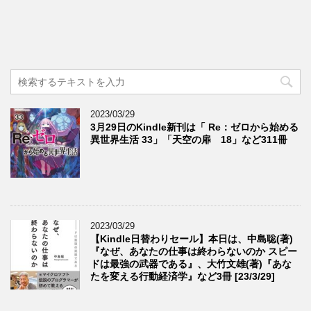
2023/03/29
3月29日のKindle新刊は「 Re：ゼロから始める
異世界生活 33」「天空の扉 18」など311冊
2023/03/29
【Kindle日替わりセール】本日は、中島聡(著)
『なぜ、あなたの仕事は終わらないのか スピー
ドは最強の武器である』、大竹文雄(著)『あな
たを変える行動経済学』など3冊 [23/3/29]