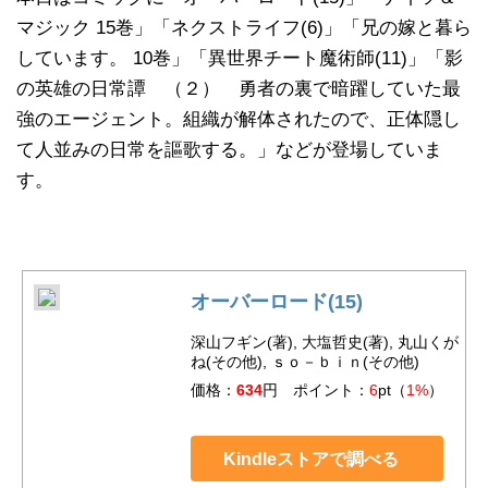
マジック 15巻」「ネクストライフ(6)」「兄の嫁と暮ら
しています。 10巻」「異世界チート魔術師(11)」「影
の英雄の日常譚 （２） 勇者の裏で暗躍していた最
強のエージェント。組織が解体されたので、正体隠し
て人並みの日常を謳歌する。」などが登場していま
す。
オーバーロード(15)
深山フギン(著), 大塩哲史(著), 丸山くが
ね(その他), ｓｏ－ｂｉｎ(その他)
価格：
634
円 ポイント：
6
pt（
1%
）
Kindleストアで調べる