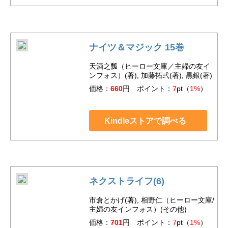
ナイツ＆マジック 15巻
天酒之瓢（ヒーロー文庫／主婦の友イ
ンフォス）(著), 加藤拓弐(著), 黒銀(著)
価格：
660
円 ポイント：
7
pt（
1%
）
Kindleストアで調べる
ネクストライフ(6)
市倉とかげ(著), 相野仁（ヒーロー文庫/
主婦の友インフォス）(その他)
価格：
701
円 ポイント：
7
pt（
1%
）