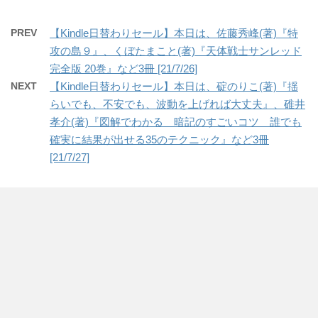
PREV
【Kindle日替わりセール】本日は、佐藤秀峰(著)『特
攻の島９』、くぼたまこと(著)『天体戦士サンレッド
完全版 20巻』など3冊 [21/7/26]
NEXT
【Kindle日替わりセール】本日は、碇のりこ(著)『揺
らいでも、不安でも、波動を上げれば大丈夫』、碓井
孝介(著)『図解でわかる 暗記のすごいコツ 誰でも
確実に結果が出せる35のテクニック』など3冊
[21/7/27]