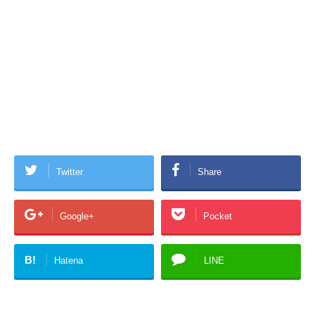
Twitter
Share
Google+
Pocket
B!
Hatena
LINE