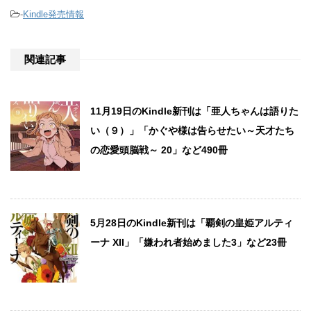
-
Kindle発売情報
関連記事
11月19日のKindle新刊は「亜人ちゃんは語りた
い（９）」「かぐや様は告らせたい～天才たち
の恋愛頭脳戦～ 20」など490冊
5月28日のKindle新刊は「覇剣の皇姫アルティ
ーナ XII」「嫌われ者始めました3」など23冊