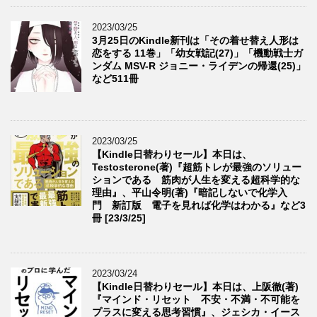
2023/03/25
3月25日のKindle新刊は「その着せ替え人形は
恋をする 11巻」「幼女戦記(27)」「機動戦士ガ
ンダム MSV-R ジョニー・ライデンの帰還(25)」
など511冊
2023/03/25
【Kindle日替わりセール】本日は、
Testosterone(著)『超筋トレが最強のソリュー
ションである 筋肉が人生を変える超科学的な
理由』、平山令明(著)『暗記しないで化学入
門 新訂版 電子を見れば化学はわかる』など3
冊 [23/3/25]
2023/03/24
【Kindle日替わりセール】本日は、上阪徹(著)
『マインド・リセット 不安・不満・不可能を
プラスに変える思考習慣』、ジェシカ・イース