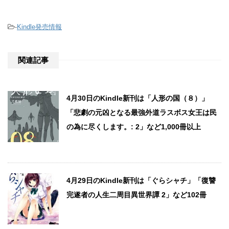
-
Kindle発売情報
関連記事
4月30日のKindle新刊は「人形の国（８）」
「悲劇の元凶となる最強外道ラスボス女王は民
の為に尽くします。: 2」など1,000冊以上
4月29日のKindle新刊は「ぐらシャチ」「復讐
完遂者の人生二周目異世界譚 2」など102冊