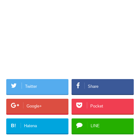
Twitter
Share
Google+
Pocket
B!
Hatena
LINE