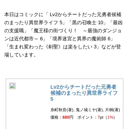
本日はコミックに「 Lv2からチートだった元勇者候補
のまったり異世界ライフ 5」「黒の召喚士 10」「最凶
の支援職」「魔王様の街づくり！ ～最強のダンジョ
ンは近代都市～ 6」「境界迷宮と異界の魔術師 6」
「生まれ変わった《剣聖》は楽をしたい 3」などが登
場しています。
Lv2からチートだった元勇者
候補のまったり異世界ライフ
5
糸町秋音(著), 鬼ノ城ミヤ(著), 片桐(著)
価格：
680
円 ポイント：
7
pt（
1%
）