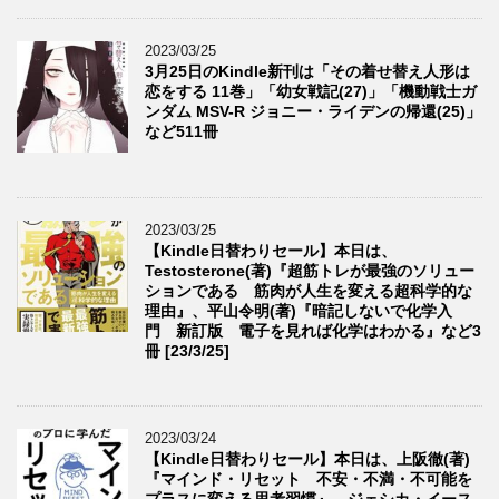
2023/03/25
3月25日のKindle新刊は「その着せ替え人形は
恋をする 11巻」「幼女戦記(27)」「機動戦士ガ
ンダム MSV-R ジョニー・ライデンの帰還(25)」
など511冊
2023/03/25
【Kindle日替わりセール】本日は、
Testosterone(著)『超筋トレが最強のソリュー
ションである 筋肉が人生を変える超科学的な
理由』、平山令明(著)『暗記しないで化学入
門 新訂版 電子を見れば化学はわかる』など3
冊 [23/3/25]
2023/03/24
【Kindle日替わりセール】本日は、上阪徹(著)
『マインド・リセット 不安・不満・不可能を
プラスに変える思考習慣』、ジェシカ・イース