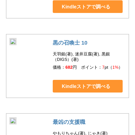
Kindleストアで調べる
黒の召喚士 10
天羽銀(著), 迷井豆腐(著), 黒銀
（DIGS）(著)
価格：
682
円 ポイント：
7
pt（
1%
）
Kindleストアで調べる
最凶の支援職
やもりちゃん(著), じゃき(著)