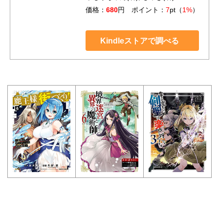
価格：
680
円 ポイント：
7
pt（
1%
）
Kindleストアで調べる