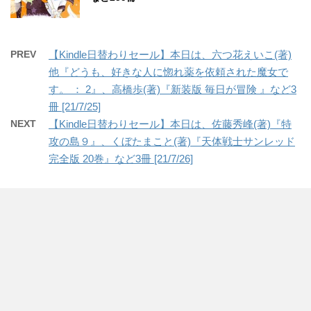
PREV
【Kindle日替わりセール】本日は、六つ花えいこ(著)
他『どうも、好きな人に惚れ薬を依頼された魔女で
す。 ： 2』、高橋歩(著)『新装版 毎日が冒険 』など3
冊 [21/7/25]
NEXT
【Kindle日替わりセール】本日は、佐藤秀峰(著)『特
攻の島９』、くぼたまこと(著)『天体戦士サンレッド
完全版 20巻』など3冊 [21/7/26]