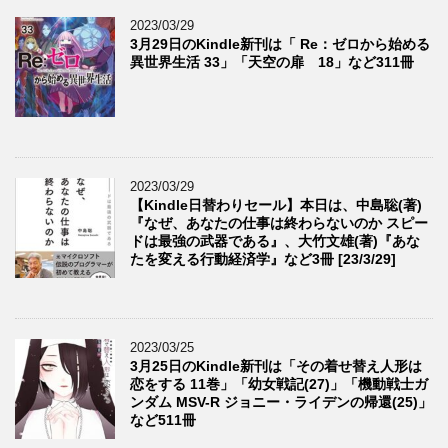
2023/03/29
3月29日のKindle新刊は「 Re：ゼロから始める
異世界生活 33」「天空の扉 18」など311冊
2023/03/29
【Kindle日替わりセール】本日は、中島聡(著)
『なぜ、あなたの仕事は終わらないのか スピー
ドは最強の武器である』、大竹文雄(著)『あな
たを変える行動経済学』など3冊 [23/3/29]
2023/03/25
3月25日のKindle新刊は「その着せ替え人形は
恋をする 11巻」「幼女戦記(27)」「機動戦士ガ
ンダム MSV-R ジョニー・ライデンの帰還(25)」
など511冊