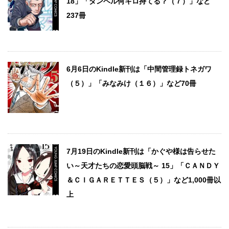
18」「ダンベル何キロ持てる？（７）」など
237冊
6月6日のKindle新刊は「中間管理録トネガワ
（５）」「みなみけ（１６）」など70冊
7月19日のKindle新刊は「かぐや様は告らせた
い～天才たちの恋愛頭脳戦～ 15」「ＣＡＮＤＹ
＆ＣＩＧＡＲＥＴＴＥＳ（５）」など1,000冊以
上