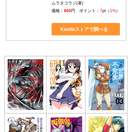
ムラタコウジ(著)
価格：
660
円 ポイント：
7
pt（
1%
）
Kindleストアで調べる