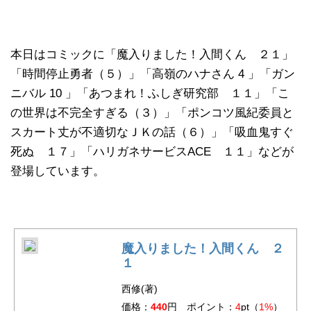
本日はコミックに「魔入りました！入間くん ２１」
「時間停止勇者（５）」「高嶺のハナさん 4 」「ガン
ニバル 10 」「あつまれ！ふしぎ研究部 １１」「こ
の世界は不完全すぎる（３）」「ポンコツ風紀委員と
スカート丈が不適切なＪＫの話（６）」「吸血鬼すぐ
死ぬ １７」「ハリガネサービスACE １１」などが
登場しています。
魔入りました！入間くん ２
１
西修(著)
価格：
440
円 ポイント：
4
pt（
1%
）