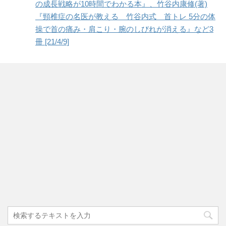
の成長戦略が10時間でわかる本』、竹谷内康修(著)
『頸椎症の名医が教える 竹谷内式 首トレ 5分の体
操で首の痛み・肩こり・腕のしびれが消える』など3
冊 [21/4/9]