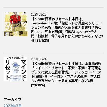
2023/03/25
【Kindle日替わりセール】本日は、
Testosterone(著)『超筋トレが最強のソリュー
ションである 筋肉が人生を変える超科学的な
理由』、平山令明(著)『暗記しないで化学入
門 新訂版 電子を見れば化学はわかる』など3
冊 [23/3/25]
2023/03/24
【Kindle日替わりセール】本日は、上阪徹(著)
『マインド・リセット 不安・不満・不可能を
プラスに変える思考習慣』、ジェシカ・イース
ト(編集)他『イーロン・マスクの生声 本人自
らの発言だからこそ見える真実』など3冊
[23/3/24]
アーカイブ
2023年3月