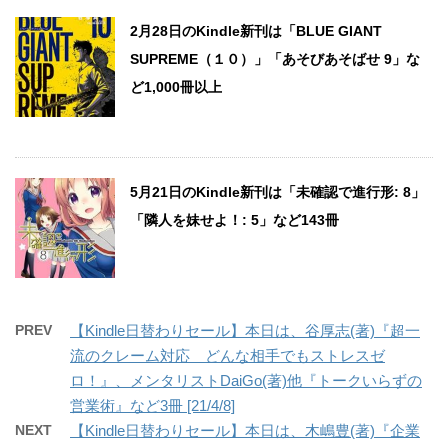
2月28日のKindle新刊は「BLUE GIANT
SUPREME（１０）」「あそびあそばせ 9」な
ど1,000冊以上
5月21日のKindle新刊は「未確認で進行形: 8」
「隣人を妹せよ！: 5」など143冊
PREV
【Kindle日替わりセール】本日は、谷厚志(著)『超一
流のクレーム対応 どんな相手でもストレスゼ
ロ！』、メンタリストDaiGo(著)他『トークいらずの
営業術』など3冊 [21/4/8]
NEXT
【Kindle日替わりセール】本日は、木嶋豊(著)『企業