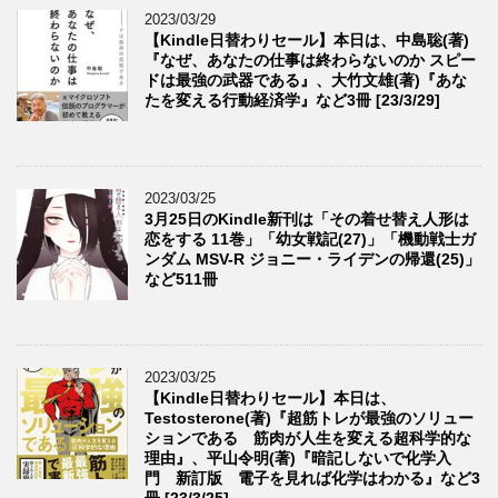
2023/03/29
【Kindle日替わりセール】本日は、中島聡(著)
『なぜ、あなたの仕事は終わらないのか スピー
ドは最強の武器である』、大竹文雄(著)『あな
たを変える行動経済学』など3冊 [23/3/29]
2023/03/25
3月25日のKindle新刊は「その着せ替え人形は
恋をする 11巻」「幼女戦記(27)」「機動戦士ガ
ンダム MSV-R ジョニー・ライデンの帰還(25)」
など511冊
2023/03/25
【Kindle日替わりセール】本日は、
Testosterone(著)『超筋トレが最強のソリュー
ションである 筋肉が人生を変える超科学的な
理由』、平山令明(著)『暗記しないで化学入
門 新訂版 電子を見れば化学はわかる』など3
冊 [23/3/25]