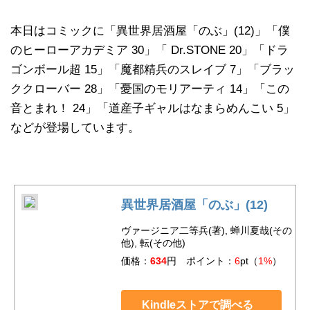
本日はコミックに「異世界居酒屋「のぶ」(12)」「僕
のヒーローアカデミア 30」「 Dr.STONE 20」「ドラ
ゴンボール超 15」「魔都精兵のスレイブ 7」「ブラッ
ククローバー 28」「憂国のモリアーティ 14」「この
音とまれ！ 24」「道産子ギャルはなまらめんこい 5」
などが登場しています。
異世界居酒屋「のぶ」(12)
ヴァージニア二等兵(著), 蝉川夏哉(その
他), 転(その他)
価格：
634
円 ポイント：
6
pt（
1%
）
Kindleストアで調べる