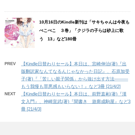
10月16日のKindle新刊は「サキちゃんは今夜も
ぺこぺこ ３巻」「クジラの子らは砂上に歌
う 13」など180冊
PREV
【Kindle日替わりセール】本日は、宮崎伸治(著)『出
版翻訳家なんてなるんじゃなかった日記』、石原加受
子(著)『「苦しい親子関係」から抜け出す方法―――
もう我慢も罪悪感もいらない！』など3冊 [21/4/2]
NEXT
【Kindle日替わりセール】本日は、前野直彬(著)『漢
文入門』、神崎宣武(著)『聞書き 遊廓成駒屋』など3
冊 [21/4/3]