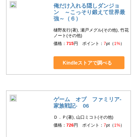
俺だけ入れる隠しダンジョ
ン ～こっそり鍛えて世界最
強～（６）
樋野友行(著), 瀬戸メグル(その他), 竹花
ノート(その他)
価格：
715
円 ポイント：
7
pt（
1%
）
Kindleストアで調べる
ゲーム オブ ファミリア-
家族戦記- 06
Ｄ．Ｐ(著), 山口ミコト(その他)
価格：
726
円 ポイント：
7
pt（
1%
）