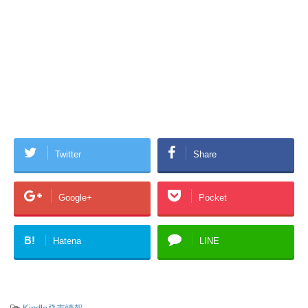
Twitter
Share
Google+
Pocket
B!
Hatena
LINE