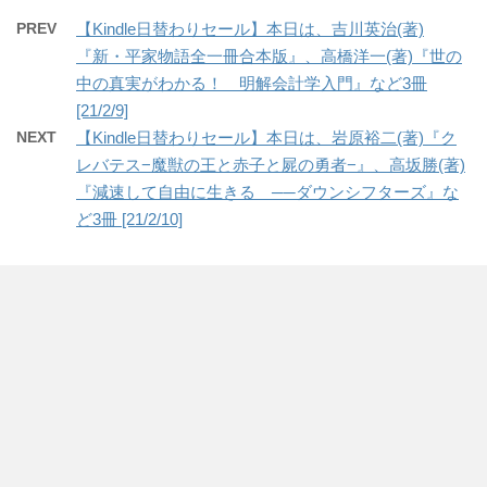
PREV
【Kindle日替わりセール】本日は、吉川英治(著)
『新・平家物語全一冊合本版』、高橋洋一(著)『世の
中の真実がわかる！ 明解会計学入門』など3冊
[21/2/9]
NEXT
【Kindle日替わりセール】本日は、岩原裕二(著)『ク
レバテス−魔獣の王と赤子と屍の勇者−』、高坂勝(著)
『減速して自由に生きる ──ダウンシフターズ』な
ど3冊 [21/2/10]