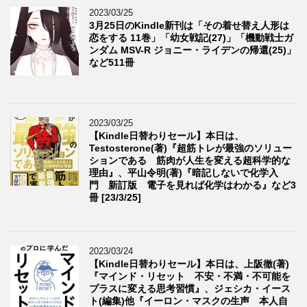
2023/03/25
3月25日のKindle新刊は「その着せ替え人形は
恋をする 11巻」「幼女戦記(27)」「機動戦士ガ
ンダム MSV-R ジョニー・ライデンの帰還(25)」
など511冊
2023/03/25
【Kindle日替わりセール】本日は、
Testosterone(著)『超筋トレが最強のソリュー
ションである 筋肉が人生を変える超科学的な
理由』、平山令明(著)『暗記しないで化学入
門 新訂版 電子を見れば化学はわかる』など3
冊 [23/3/25]
2023/03/24
【Kindle日替わりセール】本日は、上阪徹(著)
『マインド・リセット 不安・不満・不可能を
プラスに変える思考習慣』、ジェシカ・イース
ト(編集)他『イーロン・マスクの生声 本人自