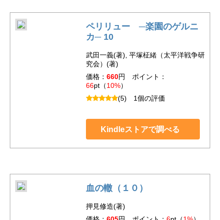
ペリリュー ─楽園のゲルニ
カ─ 10
武田一義(著), 平塚柾緒（太平洋戦争研
究会）(著)
価格：
660
円 ポイント：
66
pt（
10%
）
(5)
1個の評価
Kindleストアで調べる
血の轍（１０）
押見修造(著)
価格：
605
円 ポイント：
6
pt（
1%
）