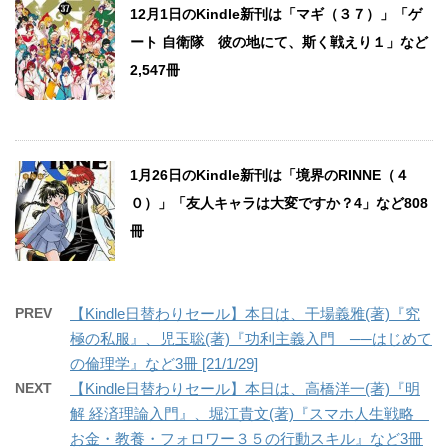
12月1日のKindle新刊は「マギ（３７）」「ゲ
ート 自衛隊 彼の地にて、斯く戦えり１」など
2,547冊
1月26日のKindle新刊は「境界のRINNE（４
０）」「友人キャラは大変ですか？4」など808
冊
PREV
【Kindle日替わりセール】本日は、干場義雅(著)『究
極の私服』、児玉聡(著)『功利主義入門 ──はじめて
の倫理学』など3冊 [21/1/29]
NEXT
【Kindle日替わりセール】本日は、高橋洋一(著)『明
解 経済理論入門』、堀江貴文(著)『スマホ人生戦略
お金・教養・フォロワー３５の行動スキル』など3冊