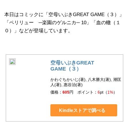
本日はコミックに「空母いぶきGREAT GAME（３）」
「ペリリュー ─楽園のゲルニカ─ 10」「血の轍（１
０）」などが登場しています。
空母いぶきGREAT
GAME（３）
かわぐちかいじ(著), 八木勝大(著), 潮匡
人(著), 惠谷治(著)
価格：
605
円 ポイント：
6
pt（
1%
）
Kindleストアで調べる