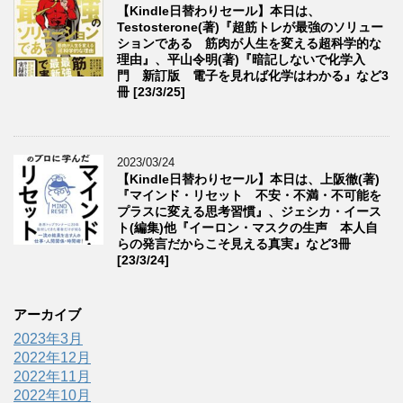
【Kindle日替わりセール】本日は、
Testosterone(著)『超筋トレが最強のソリュー
ションである 筋肉が人生を変える超科学的な
理由』、平山令明(著)『暗記しないで化学入
門 新訂版 電子を見れば化学はわかる』など3
冊 [23/3/25]
2023/03/24
【Kindle日替わりセール】本日は、上阪徹(著)
『マインド・リセット 不安・不満・不可能を
プラスに変える思考習慣』、ジェシカ・イース
ト(編集)他『イーロン・マスクの生声 本人自
らの発言だからこそ見える真実』など3冊
[23/3/24]
アーカイブ
2023年3月
2022年12月
2022年11月
2022年10月