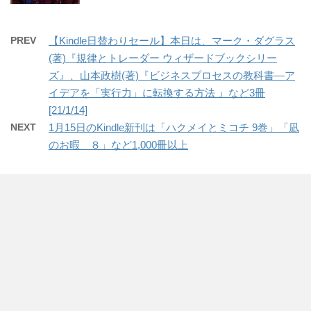
PREV
【Kindle日替わりセール】本日は、マーク・ダグラス
(著)『規律とトレーダー ウィザードブックシリー
ズ』、山本政樹(著)『ビジネスプロセスの教科書―ア
イデアを「実行力」に転換する方法 』など3冊
[21/1/14]
NEXT
1月15日のKindle新刊は「ハクメイとミコチ 9巻」「凪
のお暇 ８」など1,000冊以上