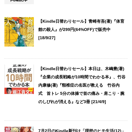
【Kindle日替わりセール】青崎有吾(著)『体育
館の殺人』が299円(64%OFF)で販売中
[18/9/27]
【Kindle日替わりセール】本日は、木嶋豊(著)
『企業の成長戦略が10時間でわかる本』、竹谷
内康修(著)『頸椎症の名医が教える 竹谷内
式 首トレ 5分の体操で首の痛み・肩こり・腕
のしびれが消える』など3冊 [21/4/9]
7月2日のKindle新刊は「理想のヒモ生活(12)」