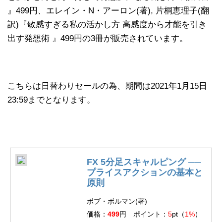
』499円、エレイン・N・アーロン(著), 片桐恵理子(翻
訳)『敏感すぎる私の活かし方 高感度から才能を引き
出す発想術 』499円の3冊が販売されています。
こちらは日替わりセールの為、期間は2021年1月15日
23:59までとなります。
FX 5分足スキャルピング ──
プライスアクションの基本と
原則
ボブ・ボルマン(著)
価格：
499
円 ポイント：
5
pt（
1%
）