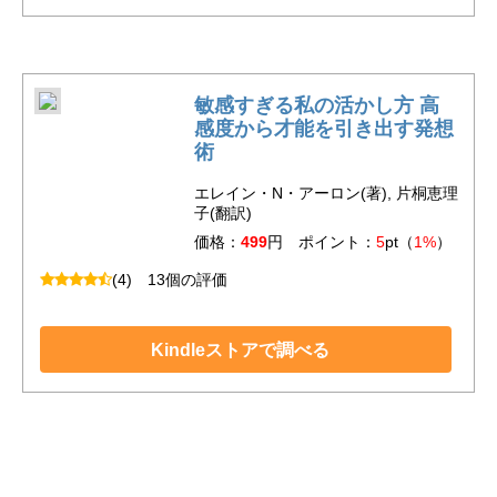
敏感すぎる私の活かし方 高
感度から才能を引き出す発想
術
エレイン・N・アーロン(著), 片桐恵理
子(翻訳)
価格：
499
円 ポイント：
5
pt（
1%
）
(4)
13個の評価
Kindleストアで調べる