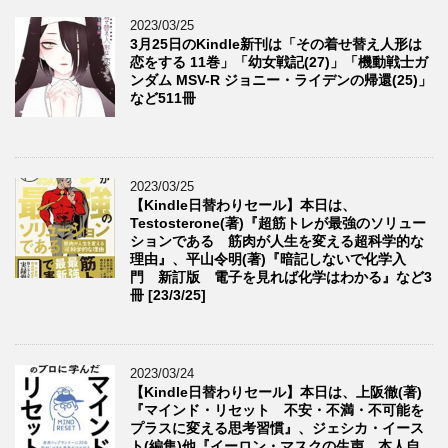
2023/03/25
3月25日のKindle新刊は「その着せ替え人形は
恋をする 11巻」「幼女戦記(27)」「機動戦士ガ
ンダム MSV-R ジョニー・ライデンの帰還(25)」
など511冊
2023/03/25
【Kindle日替わりセール】本日は、
Testosterone(著)『超筋トレが最強のソリュー
ションである 筋肉が人生を変える超科学的な
理由』、平山令明(著)『暗記しないで化学入
門 新訂版 電子を見れば化学はわかる』など3
冊 [23/3/25]
2023/03/24
【Kindle日替わりセール】本日は、上阪徹(著)
『マインド・リセット 不安・不満・不可能を
プラスに変える思考習慣』、ジェシカ・イース
ト(編集)他『イーロン・マスクの生声 本人自