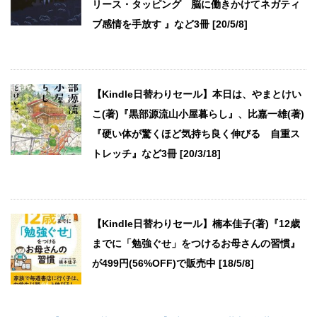
リース・タッピング 脳に働きかけてネガティ
ブ感情を手放す 』など3冊 [20/5/8]
【Kindle日替わりセール】本日は、やまとけい
こ(著)『黒部源流山小屋暮らし』、比嘉一雄(著)
『硬い体が驚くほど気持ち良く伸びる 自重ス
トレッチ』など3冊 [20/3/18]
【Kindle日替わりセール】楠本佳子(著)『12歳
までに「勉強ぐせ」をつけるお母さんの習慣』
が499円(56%OFF)で販売中 [18/5/8]