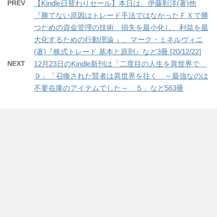
PREV
【Kindle日替わりセール】本日は、伊藤彰洋(著)他
『勝てない原因はトレード手法ではなかったＦＸで勝
つための資金管理の技術 損失を最小化し、利益を最
大化するための行動理論 』、マーク・ミネルヴィニ
(著)『株式トレード 基本と原則』など3冊 [20/12/22]
NEXT
12月23日のKindle新刊は「二度目の人生を異世界で
９」「召喚された賢者は異世界を往く ～最強なのは
不要在庫のアイテムでした～ ５」など563冊