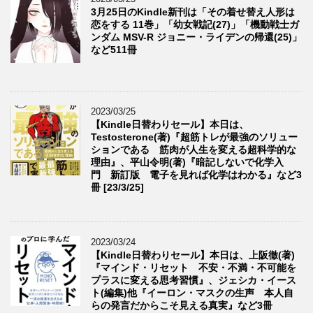
3月25日のKindle新刊は「その着せ替え人形は
恋をする 11巻」「幼女戦記(27)」「機動戦士ガ
ンダム MSV-R ジョニー・ライデンの帰還(25)」
など511冊
2023/03/25
【Kindle日替わりセール】本日は、
Testosterone(著)『超筋トレが最強のソリュー
ションである 筋肉が人生を変える超科学的な
理由』、平山令明(著)『暗記しないで化学入
門 新訂版 電子を見れば化学はわかる』など3
冊 [23/3/25]
2023/03/24
【Kindle日替わりセール】本日は、上阪徹(著)
『マインド・リセット 不安・不満・不可能を
プラスに変える思考習慣』、ジェシカ・イース
ト(編集)他『イーロン・マスクの生声 本人自
らの発言だからこそ見える真実』など3冊