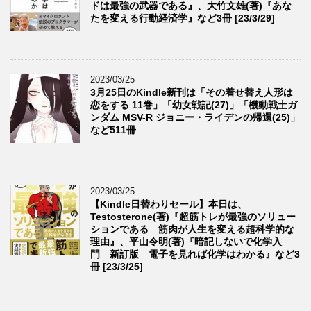
ドは最強の武器である』、大竹文雄(著)『あな
たを変える行動経済学』など3冊 [23/3/29]
2023/03/25
3月25日のKindle新刊は「その着せ替え人形は
恋をする 11巻」「幼女戦記(27)」「機動戦士ガ
ンダム MSV-R ジョニー・ライデンの帰還(25)」
など511冊
2023/03/25
【Kindle日替わりセール】本日は、
Testosterone(著)『超筋トレが最強のソリュー
ションである 筋肉が人生を変える超科学的な
理由』、平山令明(著)『暗記しないで化学入
門 新訂版 電子を見れば化学はわかる』など3
冊 [23/3/25]