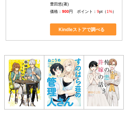
豊田悠(著)
価格：
900
円 ポイント：
9
pt（
1%
）
Kindleストアで調べる