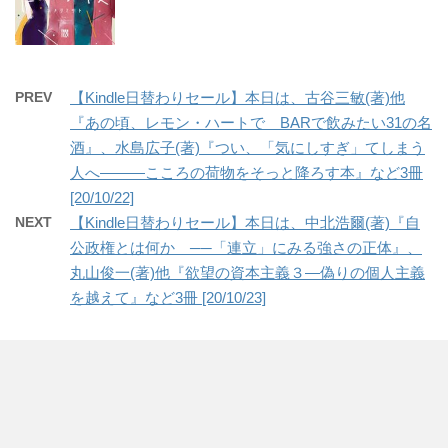
PREV
【Kindle日替わりセール】本日は、古谷三敏(著)他
『あの頃、レモン・ハートで BARで飲みたい31の名
酒』、水島広子(著)『つい、「気にしすぎ」てしまう
人へ―――こころの荷物をそっと降ろす本』など3冊
[20/10/22]
NEXT
【Kindle日替わりセール】本日は、中北浩爾(著)『自
公政権とは何か ──「連立」にみる強さの正体』、
丸山俊一(著)他『欲望の資本主義３―偽りの個人主義
を越えて』など3冊 [20/10/23]