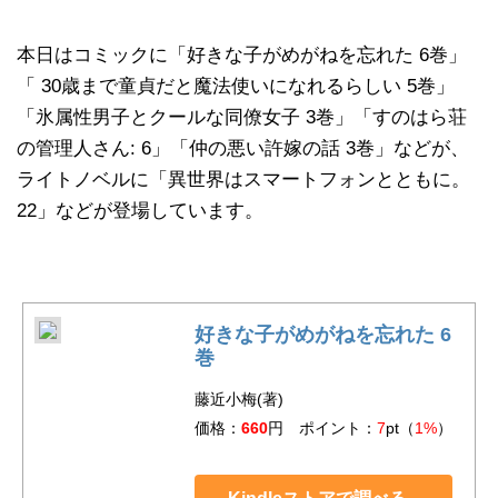
本日はコミックに「好きな子がめがねを忘れた 6巻」
「 30歳まで童貞だと魔法使いになれるらしい 5巻」
「氷属性男子とクールな同僚女子 3巻」「すのはら荘
の管理人さん: 6」「仲の悪い許嫁の話 3巻」などが、
ライトノベルに「異世界はスマートフォンとともに。
22」などが登場しています。
好きな子がめがねを忘れた 6
巻
藤近小梅(著)
価格：
660
円 ポイント：
7
pt（
1%
）