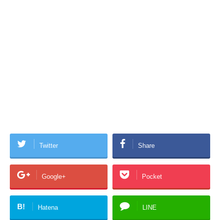
Twitter
Share
Google+
Pocket
B!
Hatena
LINE