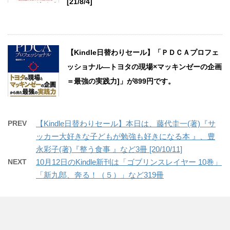
[21/8/4]
【Kindle日替わりセール】「ＰＤＣＡプロフェ
ッショナル―トヨタの現場×マッキンゼーの企画
＝最強の実践力]」が899円です。
PREV
【Kindle日替わりセール】本日は、藤代圭一(著)『サ
ッカー大好きな子どもが勉強も好きになる本 』、豊
永彩子(著)『整う食事 』など3冊 [20/10/11]
NEXT
10月12日のKindle新刊は「ゴブリンスレイヤー 10巻」
「新九郎、奔る！（５）」など319冊