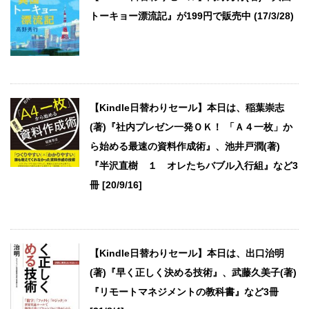
トーキョー漂流記』が199円で販売中 (17/3/28)
【Kindle日替わりセール】本日は、稲葉崇志
(著)『社内プレゼン一発ＯＫ！ 「Ａ４一枚」か
ら始める最速の資料作成術』、池井戸潤(著)
『半沢直樹 １ オレたちバブル入行組』など3
冊 [20/9/16]
【Kindle日替わりセール】本日は、出口治明
(著)『早く正しく決める技術』、武藤久美子(著)
『リモートマネジメントの教科書』など3冊