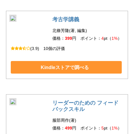
考古学講義
北條芳隆(著, 編集)
価格：
399
円 ポイント：
4
pt（
1%
）
(3.9)
10個の評価
Kindleストアで調べる
リーダーのための フィード
バックスキル
服部周作(著)
価格：
499
円 ポイント：
5
pt（
1%
）