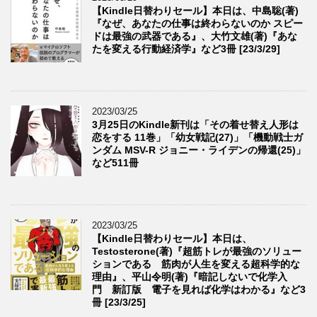
【Kindle日替わりセール】本日は、中島聡(著)
『なぜ、あなたの仕事は終わらないのか スピー
ドは最強の武器である』、大竹文雄(著)『あな
たを変える行動経済学』など3冊 [23/3/29]
2023/03/25
3月25日のKindle新刊は「その着せ替え人形は
恋をする 11巻」「幼女戦記(27)」「機動戦士ガ
ンダム MSV-R ジョニー・ライデンの帰還(25)」
など511冊
2023/03/25
【Kindle日替わりセール】本日は、
Testosterone(著)『超筋トレが最強のソリュー
ションである 筋肉が人生を変える超科学的な
理由』、平山令明(著)『暗記しないで化学入
門 新訂版 電子を見れば化学はわかる』など3
冊 [23/3/25]