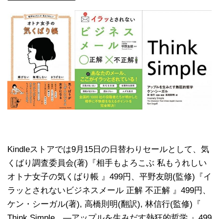
Kindleストアでは9月15日の日替わりセールとして、気
くばり調査委員会(著)『相手もよろこぶ 私もうれしい
オトナ女子の気くばり帳 』499円、平野友朗(監修)『イ
ラッとされないビジネスメール 正解 不正解 』499円、
ケン・シーガル(著), 高橋則明(翻訳), 林信行(監修)『
Think Simple ―アップルを生みだす熱狂的哲学 』499