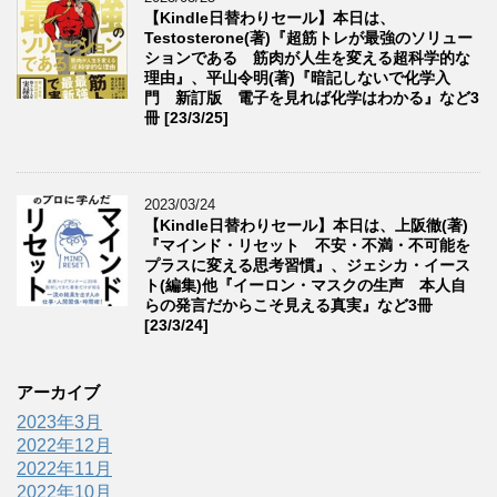
【Kindle日替わりセール】本日は、
Testosterone(著)『超筋トレが最強のソリュー
ションである 筋肉が人生を変える超科学的な
理由』、平山令明(著)『暗記しないで化学入
門 新訂版 電子を見れば化学はわかる』など3
冊 [23/3/25]
2023/03/24
【Kindle日替わりセール】本日は、上阪徹(著)
『マインド・リセット 不安・不満・不可能を
プラスに変える思考習慣』、ジェシカ・イース
ト(編集)他『イーロン・マスクの生声 本人自
らの発言だからこそ見える真実』など3冊
[23/3/24]
アーカイブ
2023年3月
2022年12月
2022年11月
2022年10月