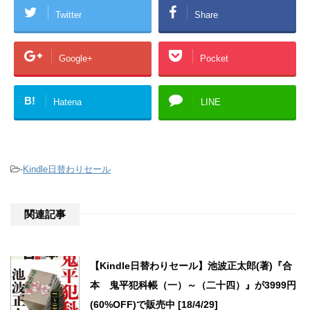
Twitter
Share
Google+
Pocket
B!
Hatena
LINE
-
Kindle日替わりセール
関連記事
【Kindle日替わりセール】池波正太郎(著)『合
本 鬼平犯科帳（一）～（二十四）』が3999円
(60%OFF)で販売中 [18/4/29]