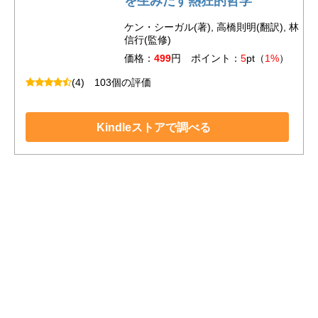
を生みだす熱狂的哲学
ケン・シーガル(著), 高橋則明(翻訳), 林
信行(監修)
価格：
499
円 ポイント：
5
pt（
1%
）
(4)
103個の評価
Kindleストアで調べる