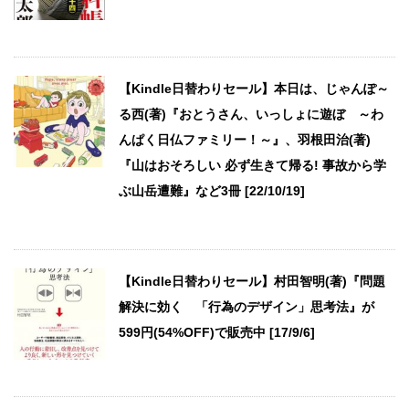
【Kindle日替わりセール】本日は、じゃんぽ～
る西(著)『おとうさん、いっしょに遊ぼ ～わ
んぱく日仏ファミリー！～』、羽根田治(著)
『山はおそろしい 必ず生きて帰る! 事故から学
ぶ山岳遭難』など3冊 [22/10/19]
【Kindle日替わりセール】村田智明(著)『問題
解決に効く 「行為のデザイン」思考法』が
599円(54%OFF)で販売中 [17/9/6]