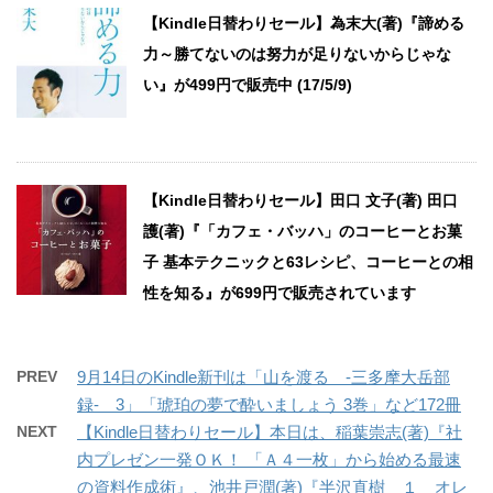
【Kindle日替わりセール】為末大(著)『諦める
力～勝てないのは努力が足りないからじゃな
い』が499円で販売中 (17/5/9)
【Kindle日替わりセール】田口 文子(著) 田口
護(著)『「カフェ・バッハ」のコーヒーとお菓
子 基本テクニックと63レシピ、コーヒーとの相
性を知る』が699円で販売されています
PREV
9月14日のKindle新刊は「山を渡る -三多摩大岳部
録- 3」「琥珀の夢で酔いましょう 3巻」など172冊
NEXT
【Kindle日替わりセール】本日は、稲葉崇志(著)『社
内プレゼン一発ＯＫ！ 「Ａ４一枚」から始める最速
の資料作成術』、池井戸潤(著)『半沢直樹 １ オレ