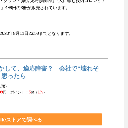
・グラント(著), 児島修(翻訳)『人に頼む技術コロンビア
』499円の3冊が販売されています。
0年8月11日23:59までとなります。
かして、適応障害？ 会社で“壊れそ
と思ったら
(著)
99
円 ポイント：
5
pt（
1%
）
ndleストアで調べる