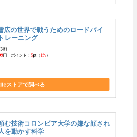
雪広の世界で戦うためのロードバイ
トレーニング
(著)
99
円 ポイント：
5
pt（
1%
）
ndleストアで調べる
頼む技術コロンビア大学の嫌な顔され
人を動かす科学