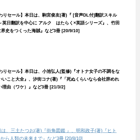
日替わりセール】本日は、駒宮俊友(著)『 [音声DL付]翻訳スキル
～英日翻訳を中心に アルク はたらく×英語シリーズ』、竹田
界史をつくった海賊』など3冊 [20/9/10]
日替わりセール】本日は、小池弘人(監修)『オトナ女子の不調をな
いいこと大全』、汐街コナ(著)『「死ぬくらいなら会社辞めれ
由（ワケ）』など3冊 [21/3/2]
本日は、三土たつお(著)『街角図鑑 』、明和政子(著)『ヒト
人類の未来まで』など3冊 [20/8/10]