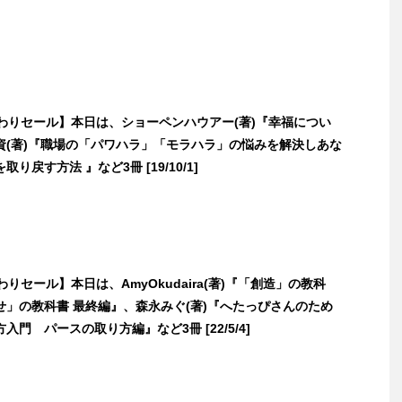
日替わりセール】本日は、ショーペンハウアー(著)『幸福につい
資(著)『職場の「パワハラ」「モラハラ」の悩みを解決しあな
り戻す方法 』など3冊 [19/10/1]
替わりセール】本日は、AmyOkudaira(著)『「創造」の教科
せ」の教科書 最終編』、森永みぐ(著)『へたっぴさんのため
入門 パースの取り方編』など3冊 [22/5/4]