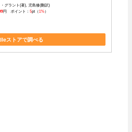
・グラント(著), 児島修(翻訳)
99
円 ポイント：
5
pt（
1%
）
ndleストアで調べる