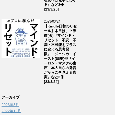
る』など3冊
[23/3/25]
2023/03/24
【Kindle日替わりセ
ール】本日は、上阪
徹(著)『マインド・
リセット 不安・不
満・不可能をプラス
に変える思考習
慣』、ジェシカ・イ
ースト(編集)他『イ
ーロン・マスクの生
声 本人自らの発言
だからこそ見える真
実』など3冊
[23/3/24]
アーカイブ
2023年3月
2022年12月