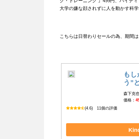
ク・トレーニング 』499円、ハイディ
大学の嫌な顔されずに人を動かす科学 
こちらは日替わりセールの為、期間は202
もし
う”
森下克也
価格：
4
(4.6)
11個の評価
Ki