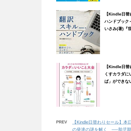
【Kindle
ハンドブック
いさみ(著)『世
【Kindle
くすカラダに
ば」ができない理
PREV
【Kindle日替わりセール】
の発達の謎を解く ──胎児期から