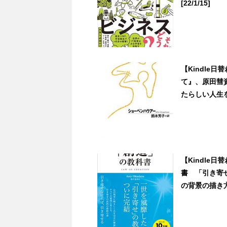
[22/1/15]
【Kindle
て』、原田彗
たらしい人生を取
【Kindle日
書 「引き寄
の背景の描き方