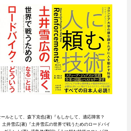
わりセールとして、森下克也(著)『もしかして、適応障害？
円、土井雪広(著)『土井雪広の世界で戦うためのロードバイ