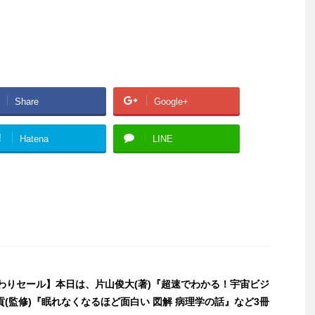
Share
Google+
!
Hatena
LINE
日替わりセール】本日は、片山俊大(著)『超速でわかる！宇宙ビジ
(監修)『眠れなくなるほど面白い 図解 病理学の話』など3冊