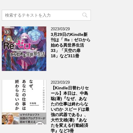
2023/03/29
3月29日のKindle新
刊は「 Re：ゼロから
始める異世界生活
33」「天空の扉
18」など311冊
2023/03/29
【Kindle日替わりセ
ール】本日は、中島
聡(著)『なぜ、あな
たの仕事は終わらな
いのか スピードは最
強の武器である』、
大竹文雄(著)『あな
たを変える行動経済
学』など3冊