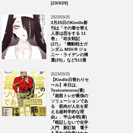
[23/3/29]
2023/03/25
3月25日のKindle新
刊は「その着せ替え
人形は恋をする 11
巻」「幼女戦記
(27)」「機動戦士ガ
ンダム MSV-R ジョ
ニー・ライデンの帰
還(25)」など511冊
2023/03/25
【Kindle日替わりセ
ール】本日は、
Testosterone(著)
『超筋トレが最強の
ソリューションであ
る 筋肉が人生を変
える超科学的な理
由』、平山令明(著)
『暗記しないで化学
入門 新訂版 電子
を見れば化学はわか