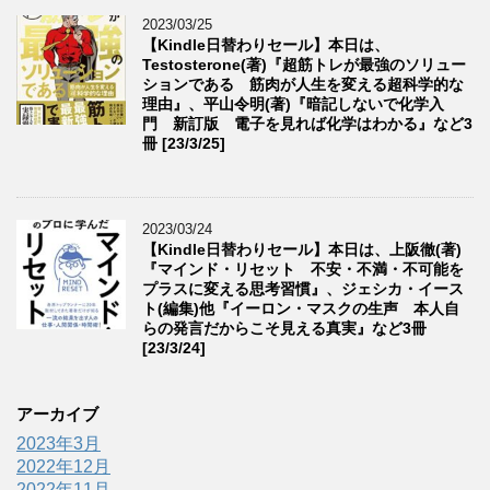
2023/03/25
【Kindle日替わりセール】本日は、
Testosterone(著)『超筋トレが最強のソリュー
ションである 筋肉が人生を変える超科学的な
理由』、平山令明(著)『暗記しないで化学入
門 新訂版 電子を見れば化学はわかる』など3
冊 [23/3/25]
2023/03/24
【Kindle日替わりセール】本日は、上阪徹(著)
『マインド・リセット 不安・不満・不可能を
プラスに変える思考習慣』、ジェシカ・イース
ト(編集)他『イーロン・マスクの生声 本人自
らの発言だからこそ見える真実』など3冊
[23/3/24]
アーカイブ
2023年3月
2022年12月
2022年11月