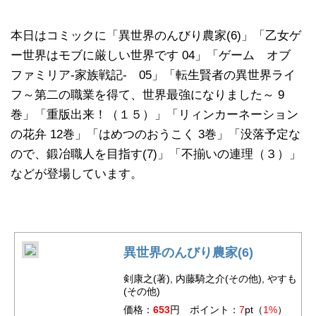
本日はコミックに「異世界のんびり農家(6)」「乙女ゲ
ー世界はモブに厳しい世界です 04」「ゲーム オブ
ファミリア-家族戦記- 05」「転生賢者の異世界ライ
フ～第二の職業を得て、世界最強になりました～ 9
巻」「重版出来！（１５）」「リィンカーネーション
の花弁 12巻」「はめつのおうこく 3巻」「没落予定な
ので、鍛冶職人を目指す(7)」「不揃いの連理（３）」
などが登場しています。
異世界のんびり農家(6)
剣康之(著), 内藤騎之介(その他), やすも
(その他)
価格：
653
円 ポイント：
7
pt（
1%
）