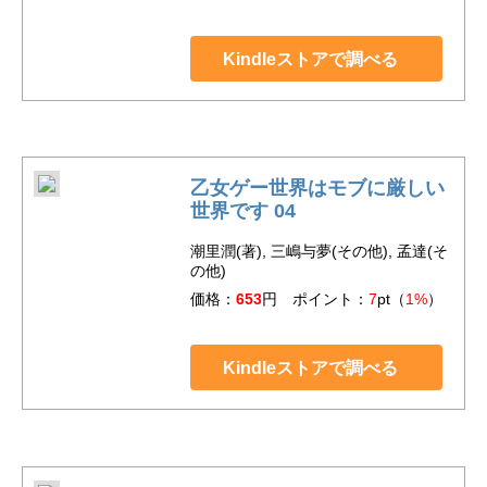
Kindleストアで調べる
乙女ゲー世界はモブに厳しい
世界です 04
潮里潤(著), 三嶋与夢(その他), 孟達(そ
の他)
価格：
653
円 ポイント：
7
pt（
1%
）
Kindleストアで調べる