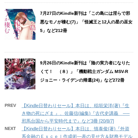
7月27日のKindle新刊は「この島には淫らで邪
悪なモノが棲む(7)」「怪滅王と12人の星の巫女
5」など212冊
9月26日のKindle新刊は「陰の実力者になりた
くて！ （８）」「機動戦士ガンダム MSV-R
ジョニー・ライデンの帰還(24)」など272冊
PREV
【Kindle日替わりセール】本日は、稲垣栄洋(著)『生
き物の死にざま 』、佐藤信(編集)『古代史講義 ──
邪馬台国から平安時代まで』など3冊 [20/8/7]
NEXT
【Kindle日替わりセール】本日は、慎泰俊(著)『外資
系金融のＥｘｃｅｌ作成術―表の見せ方＆財務モデル