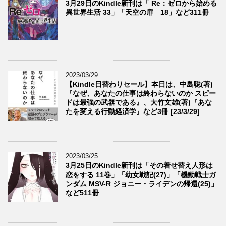
3月29日のKindle新刊は「 Re：ゼロから始める
異世界生活 33」「天空の扉 18」など311冊
2023/03/29
【Kindle日替わりセール】本日は、中島聡(著)
『なぜ、あなたの仕事は終わらないのか スピー
ドは最強の武器である』、大竹文雄(著)『あな
たを変える行動経済学』など3冊 [23/3/29]
2023/03/25
3月25日のKindle新刊は「その着せ替え人形は
恋をする 11巻」「幼女戦記(27)」「機動戦士ガ
ンダム MSV-R ジョニー・ライデンの帰還(25)」
など511冊