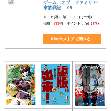
ゲーム オブ ファミリア-
家族戦記- 05
Ｄ．Ｐ(著), 山口ミコト(その他)
価格：
726
円 ポイント：
7
pt（
1%
）
Kindleストアで調べる