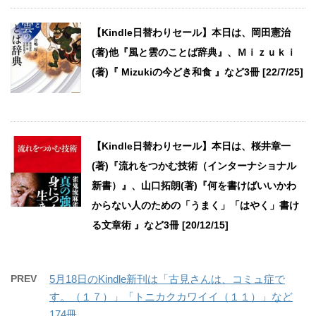
【Kindle日替わりセール】本日は、岡田憲治
(著)他『風と雲のことば辞典』、Ｍｉｚｕｋｉ
(著)『 Mizukiの今どき和食 』など3冊 [22/7/25]
【Kindle日替わりセール】本日は、桜井章一
(著)『流れをつかむ技術（インターナショナル
新書）』、山口拓朗(著)『何を書けばいいかわ
からない人のための「うまく」「はやく」書け
る文章術 』など3冊 [20/12/15]
PREV
5月18日のKindle新刊は「古見さんは、コミュ症で
す。（１７）」「トニカクカワイイ（１１）」など
174冊