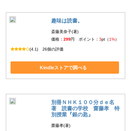
趣味は読書。
斎藤美奈子(著)
価格：
299
円 ポイント：
3
pt（
1%
）
(4.1)
26個の評価
Kindleストアで調べる
別冊ＮＨＫ１００分ｄｅ名
著 読書の学校 齋藤孝 特
別授業『銀の匙』
齋藤孝(著)