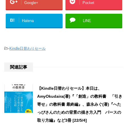
Google+
Pocket
B!
Hatena
LINE
-
Kindle日替わりセール
関連記事
【Kindle日替わりセール】本日は、
AmyOkudaira(著)『「創造」の教科書 「引き
寄せ」の教科書 最終編』、森永みぐ(著)『へた
っぴさんのための背景の描き方入門 パースの
取り方編』など3冊 [22/5/4]