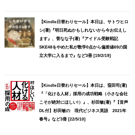
【Kindle日替わりセール】本日は、サトウヒロ
シ(著)『明日死ぬかもしれないから今お伝えし
ます』、菅なな子(著)『アイドル受験戦記
SKE48をやめた私が数学0点から偏差値69の国
立大学に入るまで』など3冊 [19/2/19]
【Kindle日替わりセール】本日は、窪田司(著)
『「化ける人材」採用の成功戦略（小さな会社
こそが絶対にほしい!）』、杉田敏(著)『【音声
DL付】杉田敏の 現代ビジネス英語 2021年
春号』など3冊 [22/5/10]