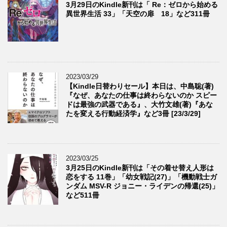
3月29日のKindle新刊は「 Re：ゼロから始める
異世界生活 33」「天空の扉 18」など311冊
2023/03/29
【Kindle日替わりセール】本日は、中島聡(著)
『なぜ、あなたの仕事は終わらないのか スピー
ドは最強の武器である』、大竹文雄(著)『あな
たを変える行動経済学』など3冊 [23/3/29]
2023/03/25
3月25日のKindle新刊は「その着せ替え人形は
恋をする 11巻」「幼女戦記(27)」「機動戦士ガ
ンダム MSV-R ジョニー・ライデンの帰還(25)」
など511冊