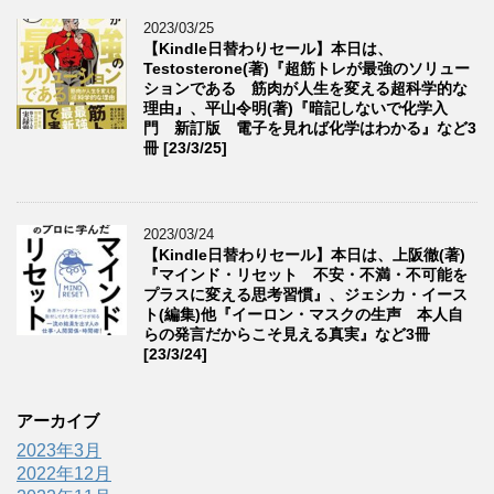
2023/03/25
【Kindle日替わりセール】本日は、
Testosterone(著)『超筋トレが最強のソリュー
ションである 筋肉が人生を変える超科学的な
理由』、平山令明(著)『暗記しないで化学入
門 新訂版 電子を見れば化学はわかる』など3
冊 [23/3/25]
2023/03/24
【Kindle日替わりセール】本日は、上阪徹(著)
『マインド・リセット 不安・不満・不可能を
プラスに変える思考習慣』、ジェシカ・イース
ト(編集)他『イーロン・マスクの生声 本人自
らの発言だからこそ見える真実』など3冊
[23/3/24]
アーカイブ
2023年3月
2022年12月