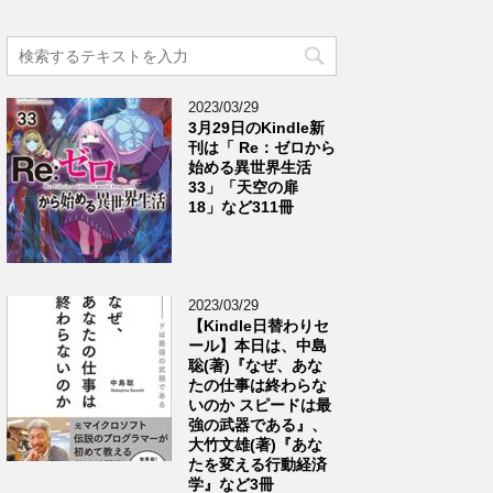
2023/03/29
3月29日のKindle新
刊は「 Re：ゼロから
始める異世界生活
33」「天空の扉
18」など311冊
2023/03/29
【Kindle日替わりセ
ール】本日は、中島
聡(著)『なぜ、あな
たの仕事は終わらな
いのか スピードは最
強の武器である』、
大竹文雄(著)『あな
たを変える行動経済
学』など3冊