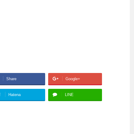
Share
Google+
!
Hatena
LINE