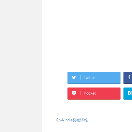
Twitter
B
Pocket
-
Kindle発売情報