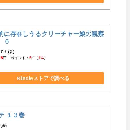
的に存在しうるクリーチャー娘の観察
 ６
ＲＵ(著)
18
円 ポイント：
5
pt（
1%
）
Kindleストアで調べる
テ １３巻
(著)