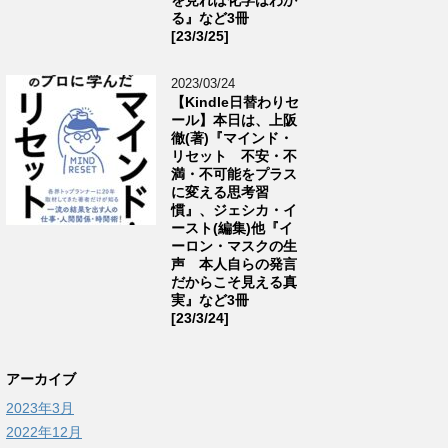
る』など3冊
[23/3/25]
2023/03/24
【Kindle日替わりセ
ール】本日は、上阪
徹(著)『マインド・
リセット 不安・不
満・不可能をプラス
に変える思考習
慣』、ジェシカ・イ
ースト(編集)他『イ
ーロン・マスクの生
声 本人自らの発言
だからこそ見える真
実』など3冊
[23/3/24]
アーカイブ
2023年3月
2022年12月