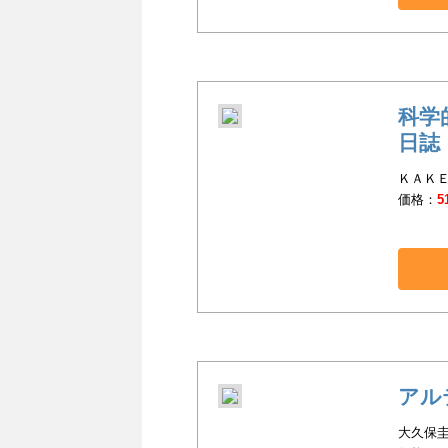
科学
日誌
ＫＡＫＥ
価格：
5
アル
大久保圭