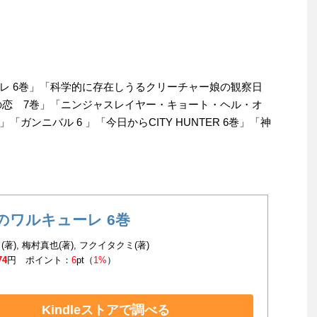
レ 6巻」「科学的に存在しうるクリーチャー娘の観察日
の恋 7巻」「ニンジャスレイヤー・キョート・ヘル・オ
ンニバル 6 」「今日からCITY HUNTER 6巻」「神
のワルキューレ 6巻
著), 梅村真也(著), フクイタクミ(著)
74
円 ポイント：
6
pt（
1%
）
Kindleストアで調べる