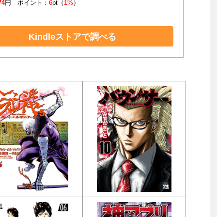
74
円 ポイント：
6
pt（
1%
）
Kindleストアで調べる