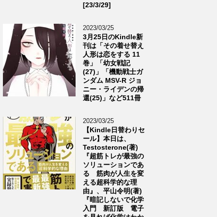
[23/3/29]
2023/03/25
3月25日のKindle新
刊は「その着せ替え
人形は恋をする 11
巻」「幼女戦記
(27)」「機動戦士ガ
ンダム MSV-R ジョ
ニー・ライデンの帰
還(25)」など511冊
2023/03/25
【Kindle日替わりセ
ール】本日は、
Testosterone(著)
『超筋トレが最強の
ソリューションであ
る 筋肉が人生を変
える超科学的な理
由』、平山令明(著)
『暗記しないで化学
入門 新訂版 電子
を見れば化学はわか