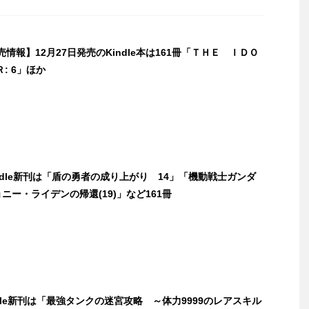
発売情報】12月27日発売のKindle本は161冊「ＴＨＥ ＩＤＯ
: 6」ほか
indle新刊は「盾の勇者の成り上がり 14」「機動戦士ガンダ
ジョニー・ライデンの帰還(19)」など161冊
ndle新刊は「最強タンクの迷宮攻略 ～体力9999のレアスキル