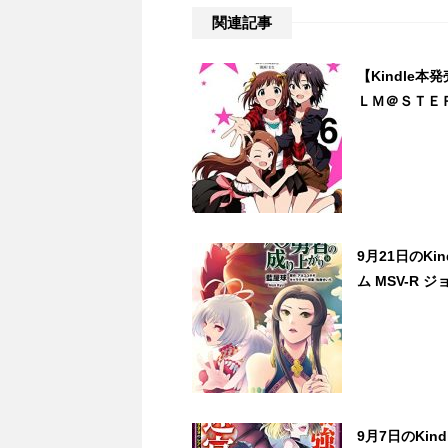
関連記事
【Kindle本
ＬＭ＠ＳＴＥＲ
9月21日のK
ム MSV-R 
9月7日のKi