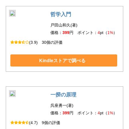
哲学入門
戸田山和久(著)
価格：
399
円 ポイント：
4
pt（
1%
）
(3.9)
30個の評価
Kindleストアで調べる
一揆の原理
呉座勇一(著)
価格：
399
円 ポイント：
4
pt（
1%
）
(4.7)
9個の評価