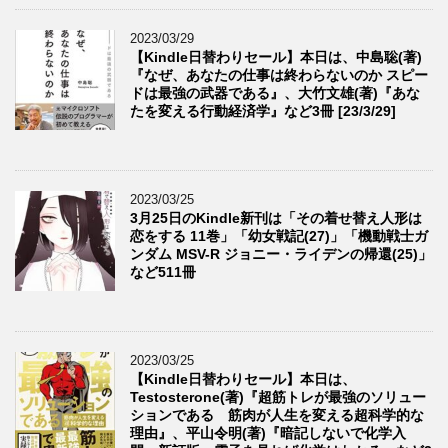
2023/03/29
【Kindle日替わりセール】本日は、中島聡(著)
『なぜ、あなたの仕事は終わらないのか スピー
ドは最強の武器である』、大竹文雄(著)『あな
たを変える行動経済学』など3冊 [23/3/29]
2023/03/25
3月25日のKindle新刊は「その着せ替え人形は
恋をする 11巻」「幼女戦記(27)」「機動戦士ガ
ンダム MSV-R ジョニー・ライデンの帰還(25)」
など511冊
2023/03/25
【Kindle日替わりセール】本日は、
Testosterone(著)『超筋トレが最強のソリュー
ションである 筋肉が人生を変える超科学的な
理由』、平山令明(著)『暗記しないで化学入