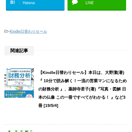
B!
Hatena
LINE
-
Kindle日替わりセール
関連記事
【Kindle日替わりセール】本日は、大野潔(著)
『 10分で読み解く！一流の営業マンになるため
の財務分析 』、薬師寺君子(著)『写真・図解 日
本の仏像 この一冊ですべてがわかる！ 』など3
冊 [19/5/4]