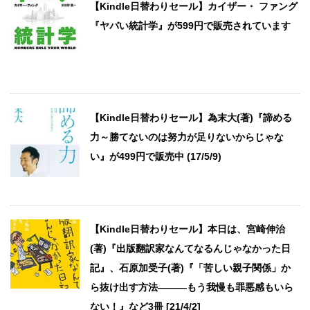
【Kindle日替わりセール】カイザー・ ファング
『ヤバい統計学』が599円で販売されています
【Kindle日替わりセール】為末大(著)『諦める
力～勝てないのは努力が足りないからじゃな
い』が499円で販売中 (17/5/9)
【Kindle日替わりセール】本日は、宮崎伸治
(著)『出版翻訳家なんてなるんじゃなかった日
記』、石原加受子(著)『「苦しい親子関係」か
ら抜け出す方法―――もう我慢も罪悪感もいら
ない！』など3冊 [21/4/2]