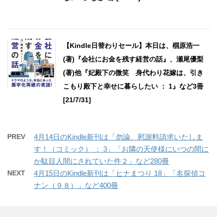
【Kindle日替わりセール】本日は、椢原浩一
(著)『会社にお金を残す経営の話』、瀬尾優梨
(著)他『妃殿下の微笑 身代わり花嫁は、引き
こもり殿下と幸せに暮らしたい ： 1』など3冊
[21/7/31]
PREV
4月14日のKindle新刊は「勿論、慰謝料請求いたしま
す！（コミック） ： 3」「お隣の天使様にいつの間に
か駄目人間にされていた件２」など280冊
NEXT
4月15日のKindle新刊は「ヒナまつり 18」「名探偵コ
ナン（９８）」など400冊