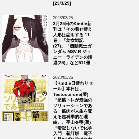
[23/3/29]
2023/03/25
3月25日のKindle新
刊は「その着せ替え
人形は恋をする 11
巻」「幼女戦記
(27)」「機動戦士ガ
ンダム MSV-R ジョ
ニー・ライデンの帰
還(25)」など511冊
2023/03/25
【Kindle日替わりセ
ール】本日は、
Testosterone(著)
『超筋トレが最強の
ソリューションであ
る 筋肉が人生を変
える超科学的な理
由』、平山令明(著)
『暗記しないで化学
入門 新訂版 電子
を見れば化学はわか