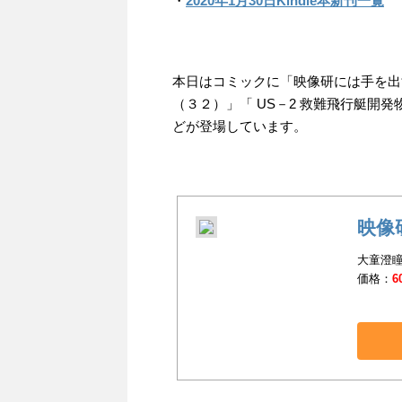
・
2020年1月30日Kindle本新刊一覧
本日はコミックに「映像研には手を出
（３２）」「 US－2 救難飛行艇開
どが登場しています。
映像
大童澄瞳
価格：
6