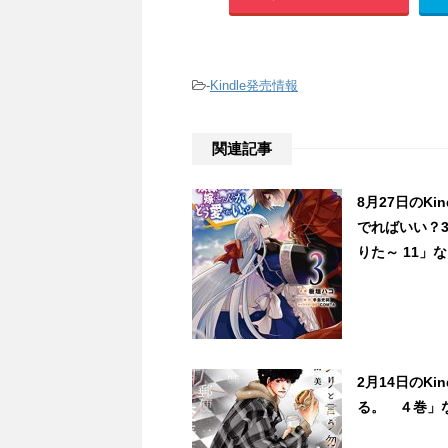
-
Kindle発売情報
関連記事
8月27日のK
でればいい？
りた～ 11」な
2月14日のK
る。 ４巻」な