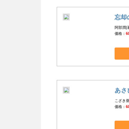
忘却
阿部潤(
価格：
6
あさ
こざき亜
価格：
6