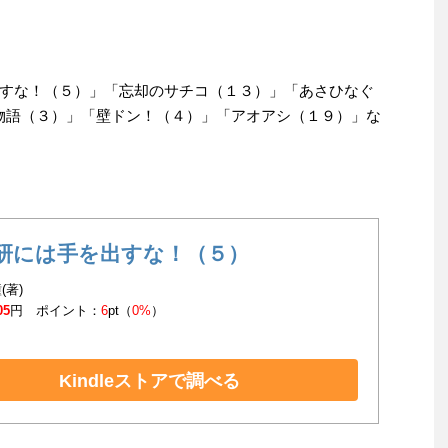
すな！（５）」「忘却のサチコ（１３）」「あさひなぐ
発物語（３）」「壁ドン！（４）」「アオアシ（１９）」な
研には手を出すな！（５）
(著)
05
円 ポイント：
6
pt（
0%
）
Kindleストアで調べる