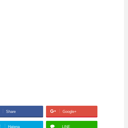
Share
Google+
!
Hatena
LINE