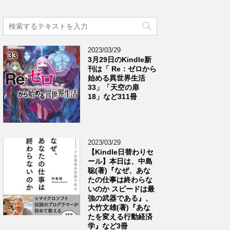
2023/03/29
3月29日のKindle新
刊は「 Re：ゼロから
始める異世界生活
33」「天空の扉
18」など311冊
2023/03/29
【Kindle日替わりセ
ール】本日は、中島
聡(著)『なぜ、あな
たの仕事は終わらな
いのか スピードは最
強の武器である』、
大竹文雄(著)『あな
たを変える行動経済
学』など3冊