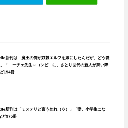
indle新刊は「魔王の俺が奴隷エルフを嫁にしたんだが、どう愛
3」「ニーチェ先生～コンビニに、さとり世代の新人が舞い降
ど154冊
indle新刊は「ミステリと言う勿れ（６）」「妻、小学生にな
ど975冊