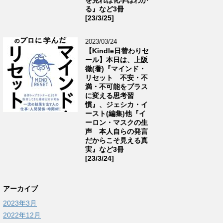
る』など3冊
[23/3/25]
2023/03/24
【Kindle日替わりセ
ール】本日は、上阪
徹(著)『マインド・
リセット 不安・不
満・不可能をプラス
に変える思考習
慣』、ジェシカ・イ
ースト(編集)他『イ
ーロン・マスクの生
声 本人自らの発言
だからこそ見える真
実』など3冊
[23/3/24]
アーカイブ
2023年3月
2022年12月