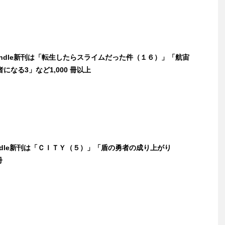
Kindle新刊は「転生したらスライムだった件（１６）」「航宙
になる3」など1,000 冊以上
indle新刊は「ＣＩＴＹ（５）」「盾の勇者の成り上がり
冊