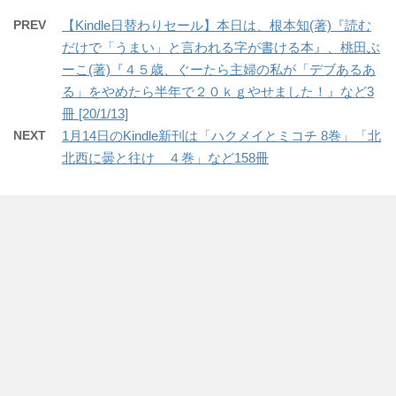
PREV
【Kindle日替わりセール】本日は、根本知(著)『読む
だけで「うまい」と言われる字が書ける本』、桃田ぶ
ーこ(著)『４５歳、ぐーたら主婦の私が「デブあるあ
る」をやめたら半年で２０ｋｇやせました！』など3
冊 [20/1/13]
NEXT
1月14日のKindle新刊は「ハクメイとミコチ 8巻」「北
北西に曇と往け ４巻」など158冊