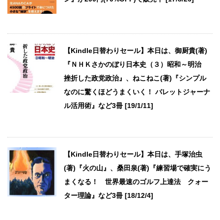
【Kindle日替わりセール】本日は、御厨貴(著)
『ＮＨＫさかのぼり日本史（３）昭和～明治
挫折した政党政治』、ねこねこ(著)『シンプル
なのに驚くほどうまくいく！ バレットジャーナ
ル活用術』など3冊 [19/1/11]
【Kindle日替わりセール】本日は、手塚治虫
(著)『火の山』、桑田泉(著)『練習場で確実にう
まくなる！ 世界最速のゴルフ上達法 クォー
ター理論』など3冊 [18/12/4]