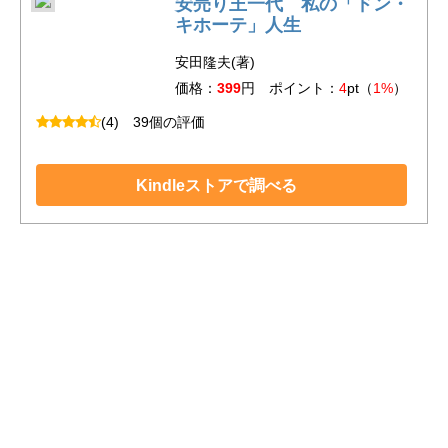
安売り王一代 私の「ドン・
キホーテ」人生
安田隆夫(著)
価格：
399
円 ポイント：
4
pt（
1%
）
(4)
39個の評価
Kindleストアで調べる