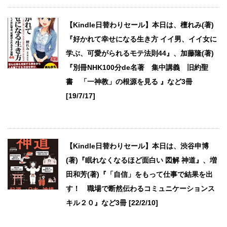
【Kindle日替わりセール】本日は、檀れみ(著)
『好かれて幸せになる生き方 イイ男、イイ女に
学ぶ、可愛がられるモテ法則44』、加藤隆(著)
『別冊NHK100分de名著 集中講義 旧約聖
書 「一神教」の根源を見る 』など3冊
[19/7/17]
【Kindle日替わりセール】本日は、渋谷申博
(著)『眠れなくなるほど面白い 図解 神道』、増
田和芳(著)『「自信」をもって仕事で結果を出
す！ 職場で断然伝わるコミュニケーションス
キル２０』など3冊 [22/2/10]