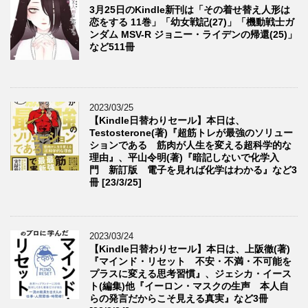
3月25日のKindle新刊は「その着せ替え人形は
恋をする 11巻」「幼女戦記(27)」「機動戦士ガ
ンダム MSV-R ジョニー・ライデンの帰還(25)」
など511冊
2023/03/25
【Kindle日替わりセール】本日は、
Testosterone(著)『超筋トレが最強のソリュー
ションである 筋肉が人生を変える超科学的な
理由』、平山令明(著)『暗記しないで化学入
門 新訂版 電子を見れば化学はわかる』など3
冊 [23/3/25]
2023/03/24
【Kindle日替わりセール】本日は、上阪徹(著)
『マインド・リセット 不安・不満・不可能を
プラスに変える思考習慣』、ジェシカ・イース
ト(編集)他『イーロン・マスクの生声 本人自
らの発言だからこそ見える真実』など3冊