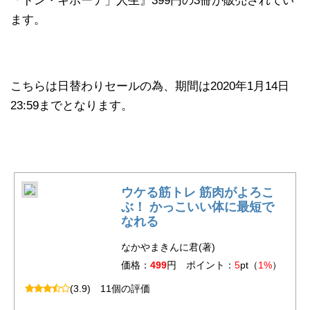
「ドン・キホーテ」人生』399円の3冊が販売されてい
ます。
こちらは日替わりセールの為、期間は2020年1月14日
23:59までとなります。
ウケる筋トレ 筋肉がよろこ
ぶ！ かっこいい体に最短で
なれる
なかやまきんに君(著)
価格：
499
円 ポイント：
5
pt（
1%
）
(3.9)
11個の評価