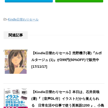
-
Kindle日替わりセール
関連記事
【Kindle日替わりセール】売野機子(著)『ルポ
ルタージュ (1)』が299円(50%OFF)で販売中
[17/11/17]
【Kindle日替わりセール】本日は、石井辰哉
(著)『［音声DL付］イラストだから覚えられ
る 日常生活や仕事で使う英単語1200 』、小島