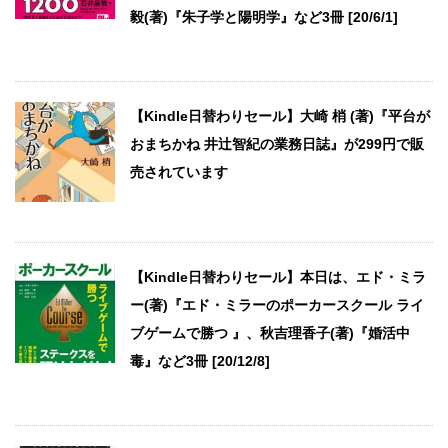
毅(著)『朱子学と陽明学』など3冊 [20/6/1]
【Kindle日替わりセール】大崎 梢 (著)『平台が
おまちかね 井辻智紀の業務日誌』が299円で販
売されています
【Kindle日替わりセール】本日は、エド・ミラ
ー(著)『エド・ミラーのポーカースクール ライ
ブゲームで勝つ 』、秋吉理香子(著)『婚活中
毒』など3冊 [20/12/8]