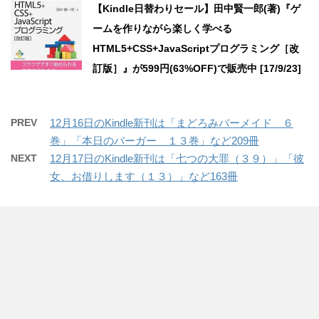
【Kindle日替わりセール】田中賢一郎(著)『ゲ
ームを作りながら楽しく学べる
HTML5+CSS+JavaScriptプログラミング［改
訂版］』が599円(63%OFF)で販売中 [17/9/23]
PREV
12月16日のKindle新刊は「まどろみバーメイド ６
巻」「本日のバーガー １３巻」など209冊
NEXT
12月17日のKindle新刊は「七つの大罪（３９）」「彼
女、お借りします（１３）」など163冊