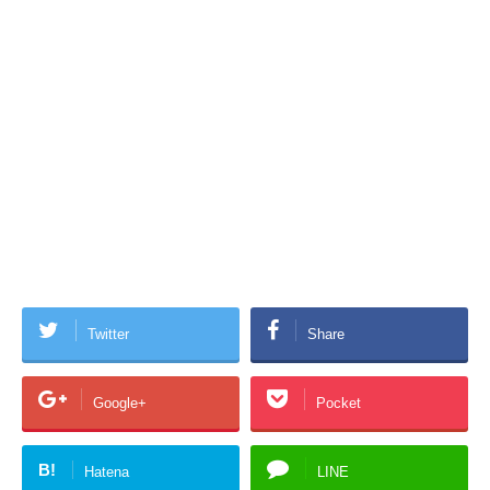
Twitter
Share
Google+
Pocket
B!
Hatena
LINE