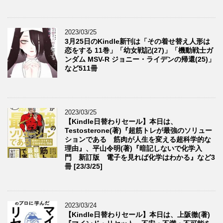
2023/03/25
3月25日のKindle新刊は「その着せ替え人形は
恋をする 11巻」「幼女戦記(27)」「機動戦士ガ
ンダム MSV-R ジョニー・ライデンの帰還(25)」
など511冊
2023/03/25
【Kindle日替わりセール】本日は、
Testosterone(著)『超筋トレが最強のソリュー
ションである 筋肉が人生を変える超科学的な
理由』、平山令明(著)『暗記しないで化学入
門 新訂版 電子を見れば化学はわかる』など3
冊 [23/3/25]
2023/03/24
【Kindle日替わりセール】本日は、上阪徹(著)