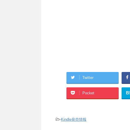
Twitter
B
Pocket
-
Kindle発売情報