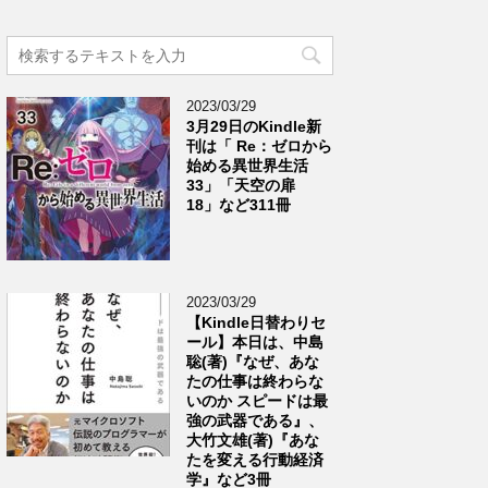
2023/03/29
3月29日のKindle新
刊は「 Re：ゼロから
始める異世界生活
33」「天空の扉
18」など311冊
2023/03/29
【Kindle日替わりセ
ール】本日は、中島
聡(著)『なぜ、あな
たの仕事は終わらな
いのか スピードは最
強の武器である』、
大竹文雄(著)『あな
たを変える行動経済
学』など3冊