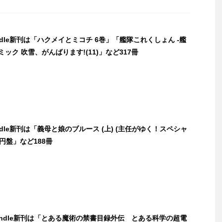
indle新刊は「ハクメイとミコチ 6巻」「艦隊これくしょん -艦
ミック 吹雪、がんばります!(11)」など317冊
indle新刊は「義母と娘のブルース (上) (主任がゆく！スペシャ
円盤」など188冊
Kindle新刊は「とある魔術の禁書目録外伝 とある科学の超電