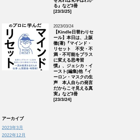
る』など3冊
[23/3/25]
2023/03/24
【Kindle日替わりセ
ール】本日は、上阪
徹(著)『マインド・
リセット 不安・不
満・不可能をプラス
に変える思考習
慣』、ジェシカ・イ
ースト(編集)他『イ
ーロン・マスクの生
声 本人自らの発言
だからこそ見える真
実』など3冊
[23/3/24]
アーカイブ
2023年3月
2022年12月