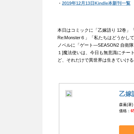
・
2019年12月13日Kindle本新刊一覧
本日はコミックに「乙嫁語り 12巻」
Re:Monster６」「私たちはどう
ノベルに「ゲート―SEASON2 自衛
１]魔法使いは、今日も無意識にチー
ど、それだけで異世界は生きていける
乙嫁
森薫(著)
価格：
6