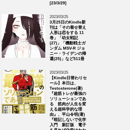
[23/3/29]
2023/03/25
3月25日のKindle新
刊は「その着せ替え
人形は恋をする 11
巻」「幼女戦記
(27)」「機動戦士ガ
ンダム MSV-R ジョ
ニー・ライデンの帰
還(25)」など511冊
2023/03/25
【Kindle日替わりセ
ール】本日は、
Testosterone(著)
『超筋トレが最強の
ソリューションであ
る 筋肉が人生を変
える超科学的な理
由』、平山令明(著)
『暗記しないで化学
入門 新訂版 電子
を見れば化学はわか