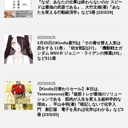
『なぜ、あなたの仕事は終わらないのか スピー
ドは最強の武器である』、大竹文雄(著)『あな
たを変える行動経済学』など3冊 [23/3/29]
2023/03/25
3月25日のKindle新刊は「その着せ替え人形は
恋をする 11巻」「幼女戦記(27)」「機動戦士ガ
ンダム MSV-R ジョニー・ライデンの帰還(25)」
など511冊
2023/03/25
【Kindle日替わりセール】本日は、
Testosterone(著)『超筋トレが最強のソリュー
ションである 筋肉が人生を変える超科学的な
理由』、平山令明(著)『暗記しないで化学入
門 新訂版 電子を見れば化学はわかる』など3
冊 [23/3/25]