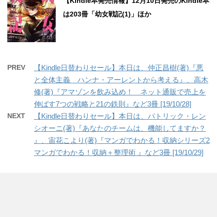
【Kindle本発売情報】12月10日発売のKindle本
は203冊「幼女戦記(1)」ほか
PREV
【Kindle日替わりセール】本日は、仲正昌樹(著)『悪
と全体主義 ハンナ・アーレントから考える』、高木
修(著)『アマゾンを飲み込め！ ネット通販で売上を
伸ばす7つの戦略と21の鉄則』など3冊 [19/10/28]
NEXT
【Kindle日替わりセール】本日は、パトリック・レン
シオーニ(著)『あなたのチームは、機能してますか？
』、宙花こより(著)『マンガでわかる！収納シリーズ2
マンガでわかる！収納＋整理術 』など3冊 [19/10/29]