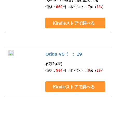
大島やすいち(著), 池波正太郎(著)
価格：
660
円 ポイント：
7
pt（
1%
）
Kindleストアで調べる
Odds VS！ ： 19
石渡治(著)
価格：
594
円 ポイント：
6
pt（
1%
）
Kindleストアで調べる