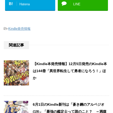
B!
Hatena
LINE
-
Kindle発売情報
関連記事
【Kindle本発売情報】12月5日発売のKindle本
は144冊「異世界転生して勇者になろう！」ほ
か
6月1日のKindle新刊は「蒼き鋼のアルペジオ
(19)」「最強の鑑定士って誰のこと？ ～満腹