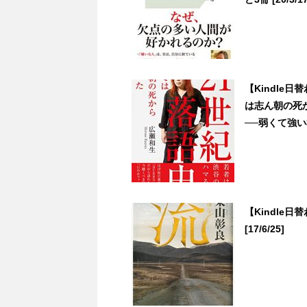
【Kindle
は志ん朝の死
──弱くて強い植
【Kindle日
[17/6/25]