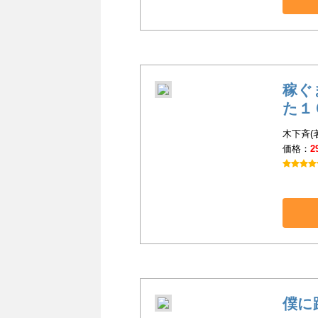
稼ぐ
た１
木下斉(
価格：
2
僕に