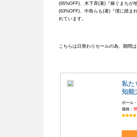
(65%OFF)、木下斉(著)『稼ぐま
(63%OFF)、中島らも(著)『僕に踏ま
れています。
こちらは日替わりセールの為、期間は201
私た
知能
ポール・
価格：
5