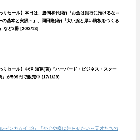
日替わりセール】本日は、勝間和代(著)『お金は銀行に預けるな～
ーの基本と実践～』、岡田隆(著)『太い腕と厚い胸板をつくる
ど3冊 [20/2/13]
日替わりセール】中澤 知寛(著)『ハーバード・ビジネス・スクー
が599円で販売中 (17/1/29)
「ゴールデンカムイ 19」「かぐや様は告らせたい～天才たちの