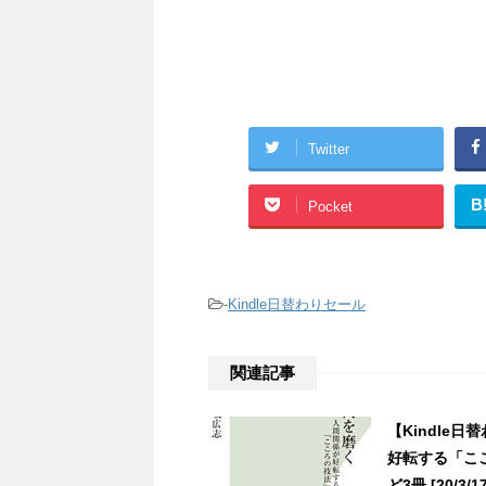
Twitter
B
Pocket
-
Kindle日替わりセール
関連記事
【Kindle
好転する「こ
ど3冊 [20/3/17