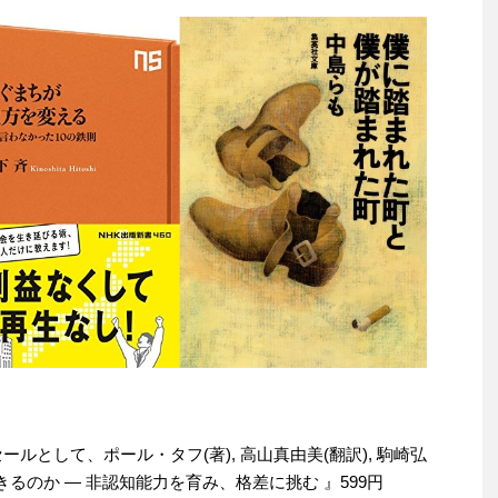
セールとして、ポール・タフ(著), 高山真由美(翻訳), 駒崎弘
るのか ― 非認知能力を育み、格差に挑む 』599円