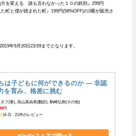
ちが地方を変える 誰も言わなかった１０の鉄則』299円
れた町と僕が踏まれた町』199円(58%OFF)の3冊が販売さ
9年9月20日23:59までとなります。
ちは子どもに何ができるのか ― 非認
力を育み、格差に挑む
タフ(著), 高山真由美(翻訳), 駒崎弘樹(その他)
99
円
(4.2)
21件のレビュー