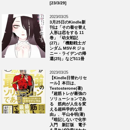
[23/3/29]
2023/03/25
3月25日のKindle新
刊は「その着せ替え
人形は恋をする 11
巻」「幼女戦記
(27)」「機動戦士ガ
ンダム MSV-R ジョ
ニー・ライデンの帰
還(25)」など511冊
2023/03/25
【Kindle日替わりセ
ール】本日は、
Testosterone(著)
『超筋トレが最強の
ソリューションであ
る 筋肉が人生を変
える超科学的な理
由』、平山令明(著)
『暗記しないで化学
入門 新訂版 電子
を見れば化学はわか