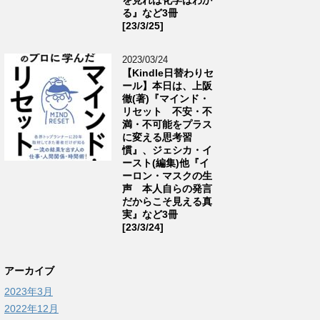
る』など3冊
[23/3/25]
2023/03/24
【Kindle日替わりセ
ール】本日は、上阪
徹(著)『マインド・
リセット 不安・不
満・不可能をプラス
に変える思考習
慣』、ジェシカ・イ
ースト(編集)他『イ
ーロン・マスクの生
声 本人自らの発言
だからこそ見える真
実』など3冊
[23/3/24]
アーカイブ
2023年3月
2022年12月