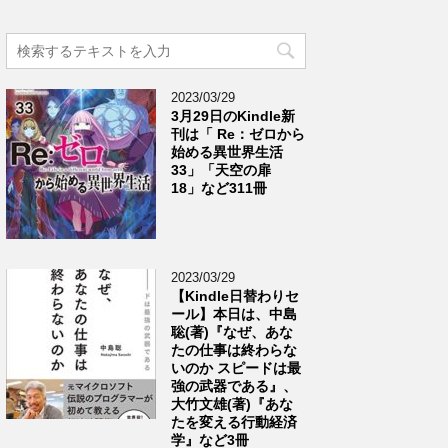
2023/03/29
3月29日のKindle新
刊は「 Re：ゼロから
始める異世界生活
33」「天空の扉
18」など311冊
2023/03/29
【Kindle日替わりセ
ール】本日は、中島
聡(著)『なぜ、あな
たの仕事は終わらな
いのか スピードは最
強の武器である』、
大竹文雄(著)『あな
たを変える行動経済
学』など3冊