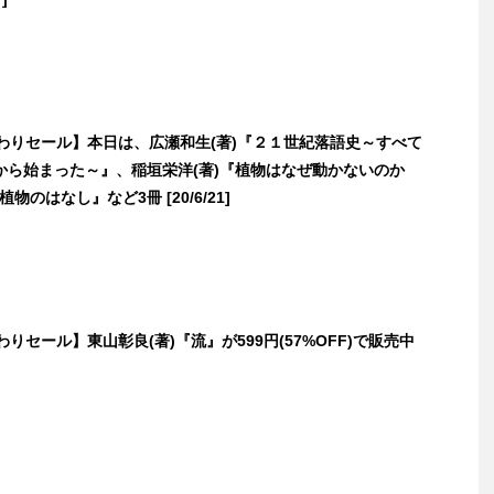
日替わりセール】本日は、広瀬和生(著)『２１世紀落語史～すべて
から始まった～』、稲垣栄洋(著)『植物はなぜ動かないのか
物のはなし』など3冊 [20/6/21]
替わりセール】東山彰良(著)『流』が599円(57%OFF)で販売中