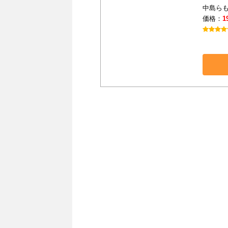
中島らも
価格：
1