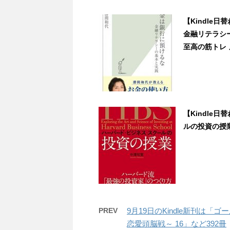
【Kindle
金融リテラシ
至高の筋トレ 』な
【Kindle
ルの投資の授業』
PREV
9月19日のKindle新刊は
恋愛頭脳戦～ 16」など392冊