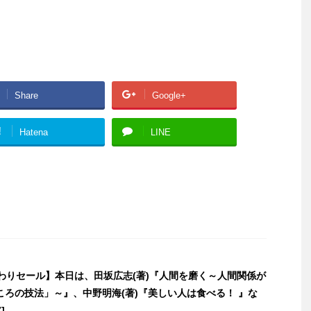
Share
Google+
!
Hatena
LINE
日替わりセール】本日は、田坂広志(著)『人間を磨く～人間関係が
ころの技法」～』、中野明海(著)『美しい人は食べる！ 』な
]