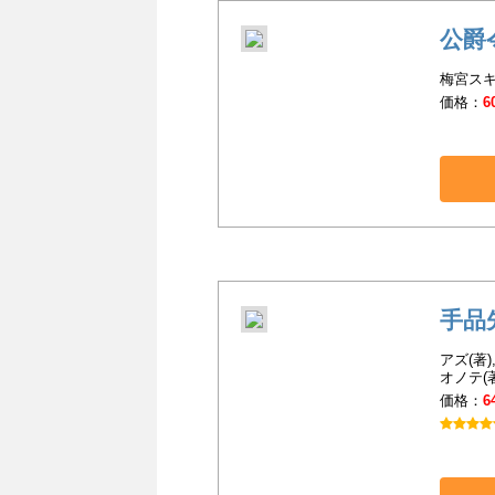
公爵
梅宮スキ(
価格：
6
手品
アズ(著)
オノテ(著)
価格：
6