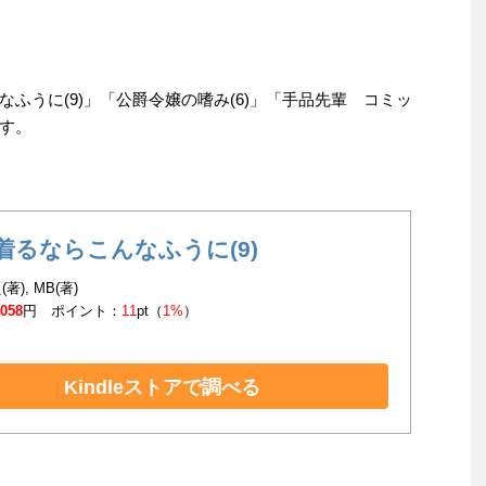
ふうに(9)」「公爵令嬢の嗜み(6)」「手品先輩 コミッ
す。
着るならこんなふうに(9)
著), MB(著)
,058
円 ポイント：
11
pt（
1%
）
Kindleストアで調べる