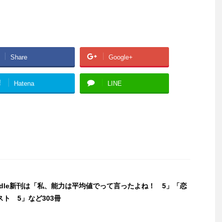
Share
Google+
!
Hatena
LINE
indle新刊は「私、能力は平均値でって言ったよね！ 5」「恋
ト 5」など303冊