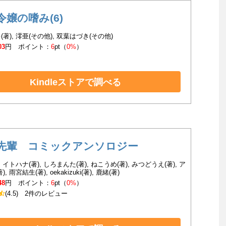
令嬢の嗜み(6)
著), 澪亜(その他), 双葉はづき(その他)
03
円 ポイント：
6
pt（
0%
）
Kindleストアで調べる
先輩 コミックアンソロジー
, イトハナ(著), しろまんた(著), ねこうめ(著), みつどうえ(著), ア
, 雨宮結生(著), oekakizuki(著), 鹿緒(著)
48
円 ポイント：
6
pt（
0%
）
(4.5)
2件のレビュー