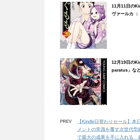
11月11日の
ヴァールカ ：
12月19日のK
paratus」な
PREV
【Kindle日替わりセール】
メントの常識を覆す次世代型組
で最大の成果を手に入れる 超効率