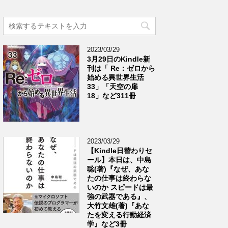
2023/03/29
3月29日のKindle新
刊は「 Re：ゼロから
始める異世界生活
33」「天空の扉
18」など311冊
2023/03/29
【Kindle日替わりセ
ール】本日は、中島
聡(著)『なぜ、あな
たの仕事は終わらな
いのか スピードは最
強の武器である』、
大竹文雄(著)『あな
たを変える行動経済
学』など3冊