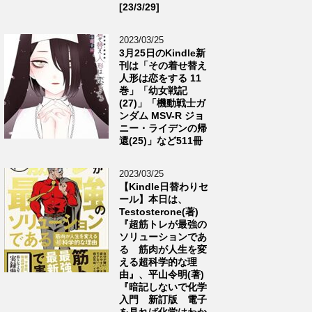
[23/3/29]
2023/03/25
3月25日のKindle新
刊は「その着せ替え
人形は恋をする 11
巻」「幼女戦記
(27)」「機動戦士ガ
ンダム MSV-R ジョ
ニー・ライデンの帰
還(25)」など511冊
2023/03/25
【Kindle日替わりセ
ール】本日は、
Testosterone(著)
『超筋トレが最強の
ソリューションであ
る 筋肉が人生を変
える超科学的な理
由』、平山令明(著)
『暗記しないで化学
入門 新訂版 電子
を見れば化学はわか