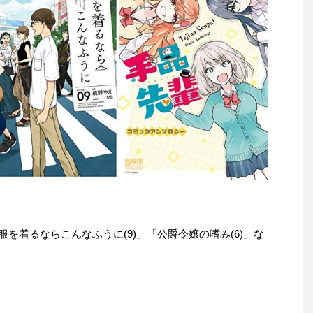
本は「服を着るならこんなふうに(9)」「公爵令嬢の嗜み(6)」な