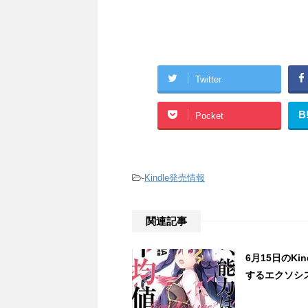
Twitter
B
Pocket
-
Kindle発売情報
関連記事
6月15日のK
するエクソシス