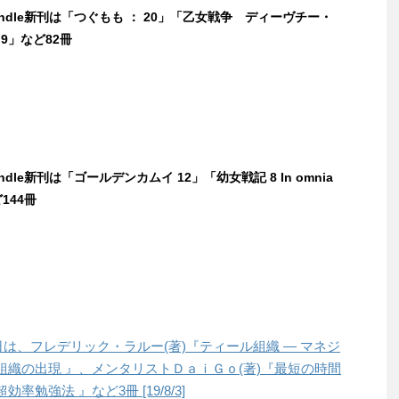
Kindle新刊は「つぐもも ： 20」「乙女戦争 ディーヴチー・
 9」など82冊
indle新刊は「ゴールデンカムイ 12」「幼女戦記 8 In omnia
ど144冊
本日は、フレデリック・ラルー(著)『ティール組織 ― マネジ
織の出現 』、メンタリストＤａｉＧｏ(著)『最短の時間
勉強法 』など3冊 [19/8/3]