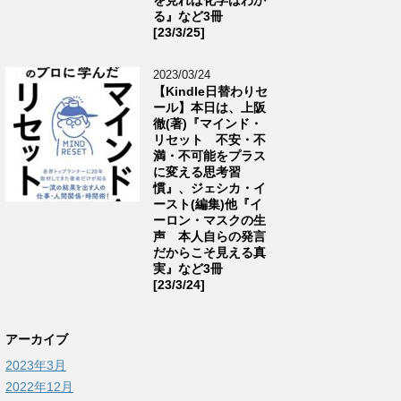
る』など3冊
[23/3/25]
2023/03/24
【Kindle日替わりセ
ール】本日は、上阪
徹(著)『マインド・
リセット 不安・不
満・不可能をプラス
に変える思考習
慣』、ジェシカ・イ
ースト(編集)他『イ
ーロン・マスクの生
声 本人自らの発言
だからこそ見える真
実』など3冊
[23/3/24]
アーカイブ
2023年3月
2022年12月