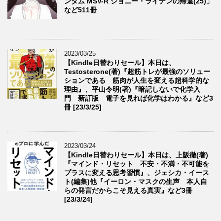
ンダム MSV-R ジョニー・ライデンの帰還(25)」
など511冊
2023/03/25
【Kindle日替わりセール】本日は、
Testosterone(著)『超筋トレが最強のソリュー
ションである 筋肉が人生を変える超科学的な
理由』、平山令明(著)『暗記しないで化学入
門 新訂版 電子を見れば化学はわかる』など3
冊 [23/3/25]
2023/03/24
【Kindle日替わりセール】本日は、上阪徹(著)
『マインド・リセット 不安・不満・不可能を
プラスに変える思考習慣』、ジェシカ・イース
ト(編集)他『イーロン・マスクの生声 本人自
らの発言だからこそ見える真実』など3冊
[23/3/24]