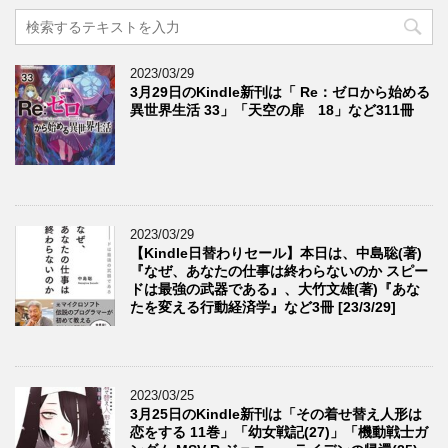
2023/03/29
3月29日のKindle新刊は「 Re：ゼロから始める
異世界生活 33」「天空の扉 18」など311冊
2023/03/29
【Kindle日替わりセール】本日は、中島聡(著)
『なぜ、あなたの仕事は終わらないのか スピー
ドは最強の武器である』、大竹文雄(著)『あな
たを変える行動経済学』など3冊 [23/3/29]
2023/03/25
3月25日のKindle新刊は「その着せ替え人形は
恋をする 11巻」「幼女戦記(27)」「機動戦士ガ