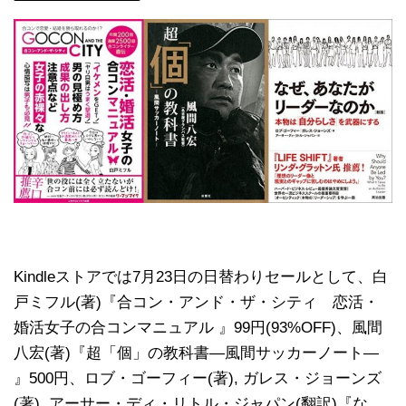
Kindleストアでは7月23日の日替わりセールとして、白
戸ミフル(著)『合コン・アンド・ザ・シティ 恋活・
婚活女子の合コンマニュアル 』99円(93%OFF)、風間
八宏(著)『超「個」の教科書―風間サッカーノート―
』500円、ロブ・ゴーフィー(著), ガレス・ジョーンズ
(著), アーサー・ディ・リトル・ジャパン(翻訳)『な