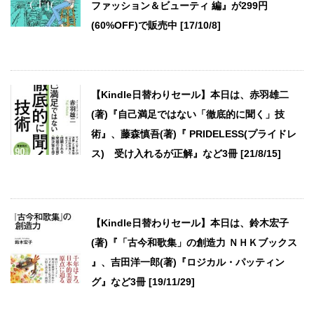
ファッション＆ビューティ 編』が299円
(60%OFF)で販売中 [17/10/8]
【Kindle日替わりセール】本日は、赤羽雄二
(著)『自己満足ではない「徹底的に聞く」技
術』、藤森慎吾(著)『 PRIDELESS(プライドレ
ス) 受け入れるが正解』など3冊 [21/8/15]
【Kindle日替わりセール】本日は、鈴木宏子
(著)『「古今和歌集」の創造力 ＮＨＫブックス
』、吉田洋一郎(著)『ロジカル・パッティン
グ』など3冊 [19/11/29]