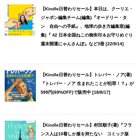
【Kindle日替わりセール】本日は、クーリエ・
ジャポン編集チーム(編集)『オードリー・タ
ン 自由への手紙』、地球の歩き方編集室(編
集)『 42 日本全国ねこの御朱印＆お守りめぐり
週末開運にゃんさんぽ』など3冊 [22/9/14]
【Kindle日替わりセール】トレバー・ノア(著)
『トレバー・ノア 生まれたことが犯罪！？』が
599円(69%OFF)で販売中 [18/8/17]
【Kindle日替わりセール】村田順子(著)『フラ
ンス人は10着しか服を持たない コミック版