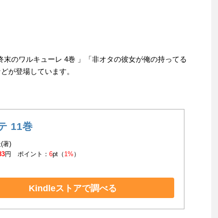
「終末のワルキューレ 4巻 」「非オタの彼女が俺の持ってる
などが登場しています。
テ 11巻
(著)
83
円 ポイント：
6
pt（
1%
）
Kindleストアで調べる