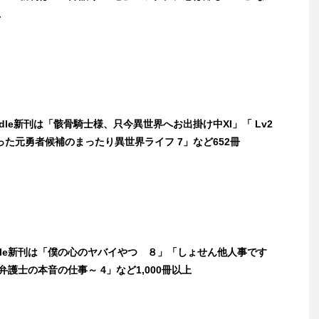
上
indle新刊は「骸骨騎士様、只今異世界へお出掛け中XI」「 Lv2
た元勇者候補のまったり異世界ライフ 7」など652冊
ndle新刊は「僕の心のヤバイやつ ８」「しょせん他人事です
弁護士の本音の仕事～ 4」など1,000冊以上