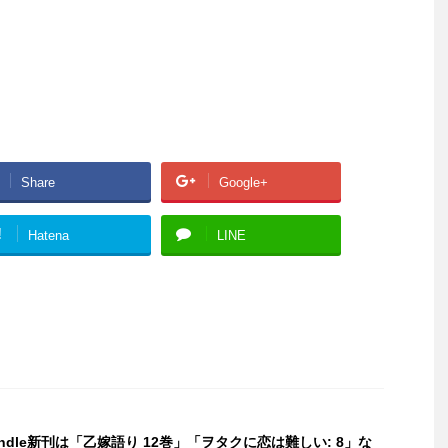
Share
Google+
!
Hatena
LINE
indle新刊は「乙嫁語り 12巻」「ヲタクに恋は難しい: 8」な