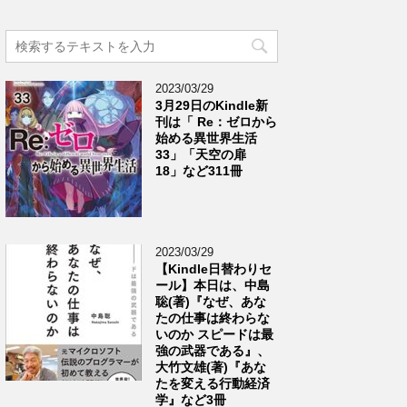
2023/03/29
3月29日のKindle新
刊は「 Re：ゼロから
始める異世界生活
33」「天空の扉
18」など311冊
2023/03/29
【Kindle日替わりセ
ール】本日は、中島
聡(著)『なぜ、あな
たの仕事は終わらな
いのか スピードは最
強の武器である』、
大竹文雄(著)『あな
たを変える行動経済
学』など3冊