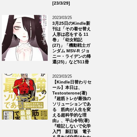
[23/3/29]
2023/03/25
3月25日のKindle新
刊は「その着せ替え
人形は恋をする 11
巻」「幼女戦記
(27)」「機動戦士ガ
ンダム MSV-R ジョ
ニー・ライデンの帰
還(25)」など511冊
2023/03/25
【Kindle日替わりセ
ール】本日は、
Testosterone(著)
『超筋トレが最強の
ソリューションであ
る 筋肉が人生を変
える超科学的な理
由』、平山令明(著)
『暗記しないで化学
入門 新訂版 電子
を見れば化学はわか