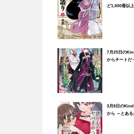
ど1,000冊以
7月25日のK
からチートだっ
3月8日のKi
から ～とある