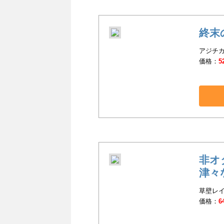
終末
アジチカ(
価格：
5
非オ
津々
草壁レイ(
価格：
6