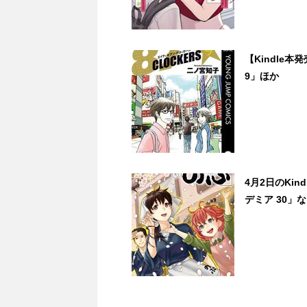
【Kindle本
9」ほか
4月2日のKi
デミア 30」な