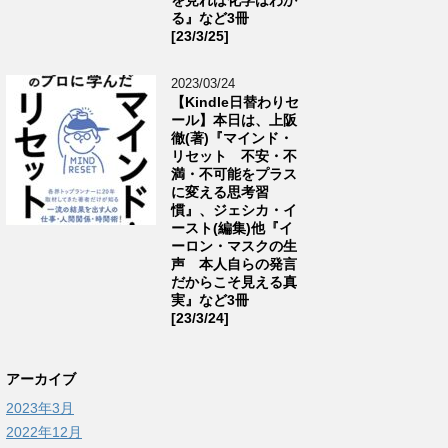
る』など3冊
[23/3/25]
2023/03/24
【Kindle日替わりセ
ール】本日は、上阪
徹(著)『マインド・
リセット 不安・不
満・不可能をプラス
に変える思考習
慣』、ジェシカ・イ
ースト(編集)他『イ
ーロン・マスクの生
声 本人自らの発言
だからこそ見える真
実』など3冊
[23/3/24]
アーカイブ
2023年3月
2022年12月