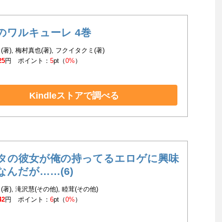
のワルキューレ 4巻
著), 梅村真也(著), フクイタクミ(著)
25
円 ポイント：
5
pt（
0%
）
Kindleストアで調べる
タの彼女が俺の持ってるエロゲに興味
なんだが……(6)
著), 滝沢慧(その他), 睦茸(その他)
42
円 ポイント：
6
pt（
0%
）