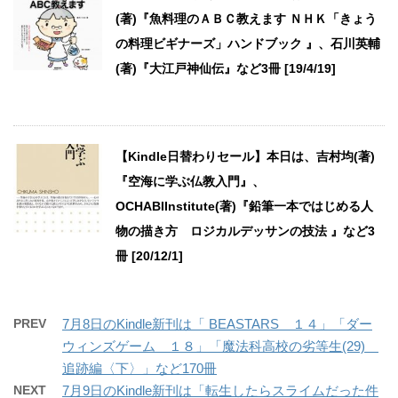
(著)『魚料理のＡＢＣ教えます ＮＨＫ「きょう
の料理ビギナーズ」ハンドブック 』、石川英輔
(著)『大江戸神仙伝』など3冊 [19/4/19]
【Kindle日替わりセール】本日は、吉村均(著)
『空海に学ぶ仏教入門』、
OCHABIInstitute(著)『鉛筆一本ではじめる人
物の描き方 ロジカルデッサンの技法 』など3
冊 [20/12/1]
PREV
7月8日のKindle新刊は「 BEASTARS １４」「ダー
ウィンズゲーム １８」「魔法科高校の劣等生(29)
追跡編〈下〉」など170冊
NEXT
7月9日のKindle新刊は「転生したらスライムだった件