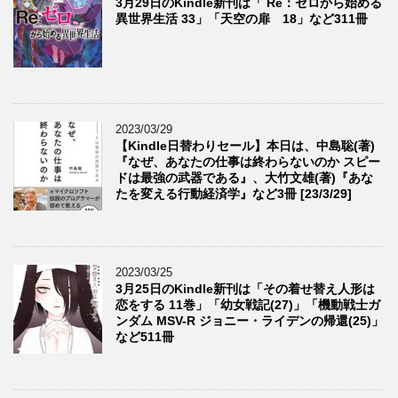
3月29日のKindle新刊は「 Re：ゼロから始める
異世界生活 33」「天空の扉 18」など311冊
2023/03/29
【Kindle日替わりセール】本日は、中島聡(著)
『なぜ、あなたの仕事は終わらないのか スピー
ドは最強の武器である』、大竹文雄(著)『あな
たを変える行動経済学』など3冊 [23/3/29]
2023/03/25
3月25日のKindle新刊は「その着せ替え人形は
恋をする 11巻」「幼女戦記(27)」「機動戦士ガ
ンダム MSV-R ジョニー・ライデンの帰還(25)」
など511冊