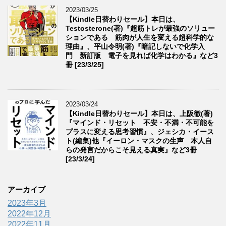
2023/03/25
【Kindle日替わりセール】本日は、
Testosterone(著)『超筋トレが最強のソリュー
ションである 筋肉が人生を変える超科学的な
理由』、平山令明(著)『暗記しないで化学入
門 新訂版 電子を見れば化学はわかる』など3
冊 [23/3/25]
2023/03/24
【Kindle日替わりセール】本日は、上阪徹(著)
『マインド・リセット 不安・不満・不可能を
プラスに変える思考習慣』、ジェシカ・イース
ト(編集)他『イーロン・マスクの生声 本人自
らの発言だからこそ見える真実』など3冊
[23/3/24]
アーカイブ
2023年3月
2022年12月
2022年11月